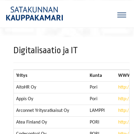
Naviga
Digitalisaatio ja IT
Yritys
Kunta
WWW
AitoHR Oy
Pori
http://w
Appis Oy
Pori
http://w
Arconnet Yritysratkaisut Oy
LAMPPI
http://
Atea Finland Oy
PORI
http://w
Codecontrol Oy
PORI
http://