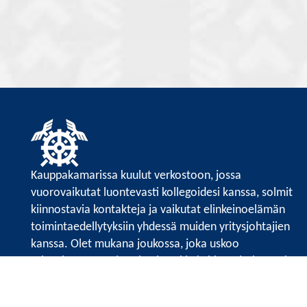
Kauppakamarissa kuulut verkostoon, jossa
vuorovaikutat luontevasti kollegoidesi kanssa, solmit
kiinnostavia kontakteja ja vaikutat elinkeinoelämän
toimintaedellytyksiin yhdessä muiden yritysjohtajien
kanssa. Olet mukana joukossa, joka uskoo
tulevaisuuteen, ajattelee isosti ja kehittää jatkuvasti
osaamistaan.
Satakunnan kauppakamari