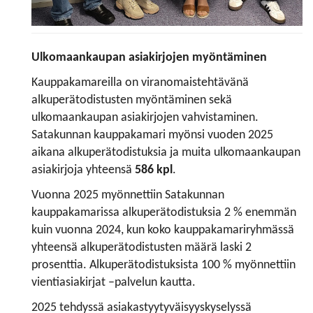
Ulkomaankaupan asiakirjojen myöntäminen
Kauppakamareilla on viranomaistehtävänä
alkuperätodistusten myöntäminen sekä
ulkomaankaupan asiakirjojen vahvistaminen.
Satakunnan kauppakamari myönsi vuoden 2025
aikana ​​​​alkuperätodistuksia ja muita ulkomaankaupan
asiakirjoja ​​​​​​​yhteensä
586 kpl
.
Vuonna 2025 myönnettiin Satakunnan
kauppakamarissa alkuperätodistuksia 2 % enemmän
kuin vuonna 2024, kun koko kauppakamariryhmässä
yhteensä alkuperätodistusten määrä laski 2
prosenttia. Alkuperätodistuksista 100 % myönnettiin
vientiasiakirjat –palvelun kautta.
2025 tehdyssä asiakastyytyväisyyskyselyssä