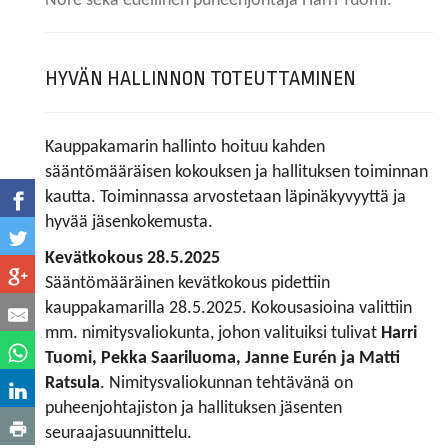
Nore sekä edellinen puheenjohtaja Harri Tuomi.
HYVÄN HALLINNON TOTEUTTAMINEN
Kauppakamarin hallinto hoituu kahden
sääntömääräisen kokouksen ja hallituksen toiminnan
kautta. Toiminnassa arvostetaan läpinäkyvyyttä ja
hyvää jäsenkokemusta.
Kevätkokous 28.5.2025
Sääntömääräinen kevätkokous pidettiin
kauppakamarilla 28.5.2025. Kokousasioina valittiin
mm. nimitysvaliokunta, johon valituiksi tulivat
Harri
Tuomi, Pekka Saariluoma, Janne Eurén ja Matti
Ratsula
. Nimitysvaliokunnan tehtävänä on
puheenjohtajiston ja hallituksen jäsenten
seuraajasuunnittelu.