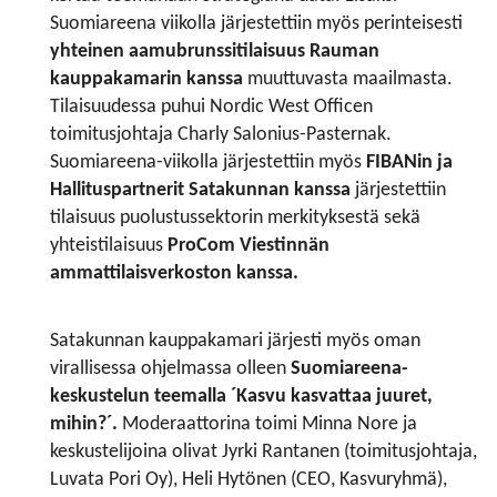
Suomiareena viikolla järjestettiin myös perinteisesti
yhteinen aamubrunssitilaisuus Rauman
kauppakamarin kanssa
muuttuvasta maailmasta.
Tilaisuudessa puhui Nordic West Officen
toimitusjohtaja Charly Salonius-Pasternak.
Suomiareena-viikolla järjestettiin myös
FIBANin ja
Hallituspartnerit Satakunnan kanssa
järjestettiin
tilaisuus puolustussektorin merkityksestä sekä
yhteistilaisuus
ProCom Viestinnän
ammattilaisverkoston kanssa.
Satakunnan kauppakamari järjesti myös oman
virallisessa ohjelmassa olleen
Suomiareena-
keskustelun teemalla ´Kasvu kasvattaa juuret,
mihin?´.
Moderaattorina toimi Minna Nore ja
keskustelijoina olivat Jyrki Rantanen (toimitusjohtaja,
Luvata Pori Oy), Heli Hytönen (CEO, Kasvuryhmä),