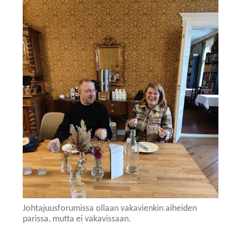
Johtajuusforumissa ollaan vakavienkin aiheiden
parissa, mutta ei vakavissaan.