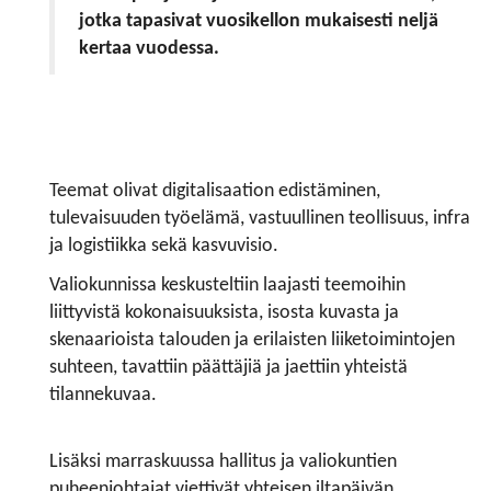
jotka tapasivat vuosikellon mukaisesti neljä
kertaa vuodessa.
Teemat olivat digitalisaation edistäminen,
tulevaisuuden työelämä, vastuullinen teollisuus, infra
ja logistiikka sekä kasvuvisio.
Valiokunnissa keskusteltiin laajasti teemoihin
liittyvistä kokonaisuuksista, isosta kuvasta ja
skenaarioista talouden ja erilaisten liiketoimintojen
suhteen, tavattiin päättäjiä ja jaettiin yhteistä
tilannekuvaa.
Lisäksi marraskuussa hallitus ja valiokuntien
puheenjohtajat viettivät yhteisen iltapäivän