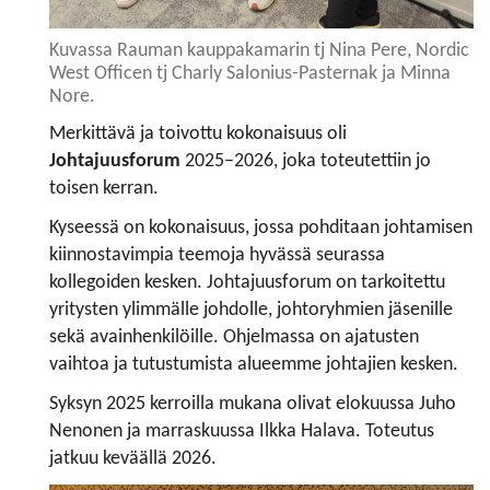
Kuvassa Rauman kauppakamarin tj Nina Pere, Nordic
West Officen tj Charly Salonius-Pasternak ja Minna
Nore.
Merkittävä ja toivottu kokonaisuus oli
Johtajuusforum
2025–2026, joka toteutettiin jo
toisen kerran.
Kyseessä on kokonaisuus, jossa pohditaan johtamisen
kiinnostavimpia teemoja hyvässä seurassa
kollegoiden kesken. Johtajuusforum on tarkoitettu
yritysten ylimmälle johdolle, johtoryhmien jäsenille
sekä avainhenkilöille. Ohjelmassa on ajatusten
vaihtoa ja tutustumista alueemme johtajien kesken.
Syksyn 2025 kerroilla mukana olivat elokuussa Juho
Nenonen ja marraskuussa Ilkka Halava. Toteutus
jatkuu keväällä 2026.