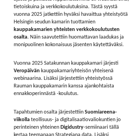
tietoiskuina ja verkkokoulutuksina. Tästä syystä
vuonna 2025 jatkettiin hyväksi havaittua yhteistyötä
Helsingin seudun kamarin tuottamien
kauppakamarien yhteisten verkkokoulutusten
osalta
. Näin saavutettiin huomattavan laadukas ja
monipuolinen kokonaisuus jäsenten käytettäväksi.
Vuonna 2025 Satakunnan kauppakamari järjesti
Veropäivän
kauppakamariyhteisön yhteisenä
webinaarina. Lisäksi järjestettiin yhteistyössä
Rauman kauppakamarin kanssa ajankohtaista
ennakkoperinnästä -koulutus.
Tapahtumien osalta järjestettiin
Suomiareena-
viikolla
teollisuus- ja digitalisaatiovaliokuntien jo
perinteinen yhteinen
Digidustry
-semiinaari tällä
kertaa teemanaan Strategiana data. Lisäksi