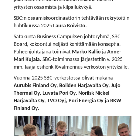
yritysten osaamista ja kilpailukykyä.
SBC:n osaamiskoordinaattorin tehtävään rekrytoitiin
huhtikuussa 2025
Laura Koivisto.
Satakunta Business Campuksen johtoryhmä, SBC
Board, kokoontui neljästi kehittämään konseptia.
Puheenjohtajana toimivat
Marko Kallio
ja
Anne-
Mari Kujala.
SBC-toiminnassa järjestettiin v. 2025
mm. laaja esihenkilövalmennus verkoston yrityksille.
Vuonna 2025 SBC-verkostossa olivat mukana
Aurubis Finland Oy, Boliden Harjavalta Oy, Jujo
Thermal Oy, Luvata Pori Oy, Norilsk Nickel
Harjavalta Oy, TVO Oyj, Pori Energia Oy ja RKW
Finland Oy.