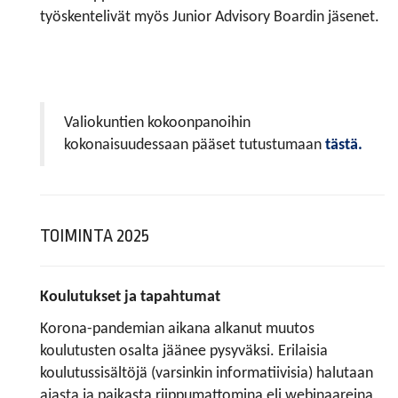
työskentelivät myös Junior Advisory Boardin jäsenet.
Valiokuntien kokoonpanoihin
kokonaisuudessaan pääset tutustumaan
tästä.
TOIMINTA 2025
Koulutukset ja tapahtumat
Korona-pandemian aikana alkanut muutos
koulutusten osalta jäänee pysyväksi. Erilaisia
koulutussisältöjä (varsinkin informatiivisia) halutaan
ajasta ja paikasta riippumattomina eli webinaareina,