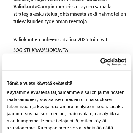
ValiokuntaCampin
merkeissä käyden samalla
strategiakeskustelua johtamisesta sekä hahmotellen
tulevaisuuden työelämän teemoja.
Valiokuntien puheenjohtajina 2025 toimivat:
LOGISTIIKKAVALIOKUNTA
​​​​​​​Puheenjohtaja
Vesa Mäkilä, toimitusjohtaja, Porin
Satama
Varapuheenjohtaja
Saku Junnikkala, Business
Tämä sivusto käyttää evästeitä
Development Manager, Boliden Harjavalta Oy
Käytämme evästeitä tarjoamamme sisällön ja mainosten
räätälöimiseen, sosiaalisen median ominaisuuksien
TEOLLISUUSVALIOKUNTA
tukemiseen ja kävijämäärämme analysoimiseen. Lisäksi
Puheenjohtaja
Jari Jylli, toimitusjohtaja, Harju
jaamme sosiaalisen median, mainosalan ja analytiikka-
Elekter Oy
alan kumppaneillemme tietoja siitä, miten käytät
Varapuheenjohtaja
Petri Kivineva, toimitusjohtaja,
sivustoamme. Kumppanimme voivat yhdistää näitä