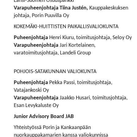
Länsi-Suomen Osuuspankki
Varapuheenjohtaja
Tiina Justén,
Kauppakeskuksen
johtaja, Porin Puuvilla Oy
KOKEMÄKI-HUITTISTEN PAIKALLISVALIOKUNTA
Puheenjohtaja
Henri Kiuru, toimitusjohtaja, Seloy Oy
Varapuheenjohtaja
Jari Kortelainen,
varatoimitusjohtaja, Landeli Group
POHJOIS-SATAKUNNAN VALIOKUNTA
Puheenjohtaja
Pekka Passi, toimitusjohtaja,
Vatajankoski Oy
Varapuheenjohtaja
Jaakko Husari, toimitusjohtaja,
Esan Levykaluste Oy
Junior Advisory Board JAB
Yhteistyössä Porin ja Kankaanpään
nuorkauppakamarien kanssa valiokunnissa