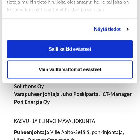
Porin Leipä
tietoja muihin tietoihin, joita olet antanut heille tai joita on
kerätty, kun olet käyttänyt heidän palvelujaan.
HR-VALIOKUNTA
Puheenjohtaja
Eeva Suutari, henkilöstö- ja
Näytä tiedot
vastuullisuusjohtaja, Pori Energia Oy
Varapuheenjohtaja
Terhi Rajala, HR Partner, Boliden
Harjavalta Oy
Salli kaikki evästeet
DIGITALISAATIOVALIOKUNTA
Vain välttämättömät evästeet
Puheenjohtaja
Kai Vainio, toimitusjohtaja, Dyme
Solutions Oy
Varapuheenjohtaja
Juho Poskiparta, ICT-Manager,
Pori Energia Oy
KASVU- JA ELINVOIMAVALIOKUNTA
Puheenjohtaja
Ville Aalto-Setälä, pankinjohtaja,