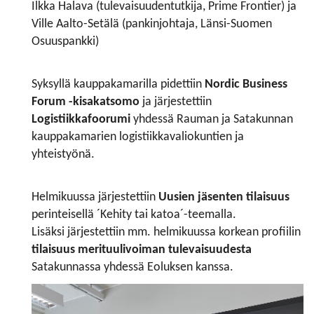
Ilkka Halava (tulevaisuudentutkija, Prime Frontier) ja
Ville Aalto-Setälä (pankinjohtaja, Länsi-Suomen
Osuuspankki)
Syksyllä kauppakamarilla pidettiin
Nordic Business
Forum -kisakatsomo
ja järjestettiin
Logistiikkafoorumi
yhdessä Rauman ja Satakunnan
kauppakamarien logistiikkavaliokuntien ja
yhteistyönä.
Helmikuussa järjestettiin
Uusien jäsenten tilaisuus
perinteisellä ´Kehity tai katoa´-teemalla.
Lisäksi järjestettiin mm. helmikuussa korkean profiilin
tilaisuus merituulivoiman tulevaisuudesta
Satakunnassa yhdessä Eoluksen kanssa.