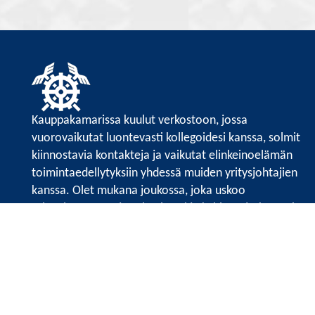
Kauppakamarissa kuulut verkostoon, jossa
vuorovaikutat luontevasti kollegoidesi kanssa, solmit
kiinnostavia kontakteja ja vaikutat elinkeinoelämän
toimintaedellytyksiin yhdessä muiden yritysjohtajien
kanssa. Olet mukana joukossa, joka uskoo
tulevaisuuteen, ajattelee isosti ja kehittää jatkuvasti
osaamistaan.
Satakunnan kauppakamari
Valtakatu 6, 28100 Pori
Avoinna ma - pe 8.30 - 15.30.