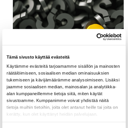
Tämä sivusto käyttää evästeitä
Käytämme evästeitä tarjoamamme sisällön ja mainosten
räätälöimiseen, sosiaalisen median ominaisuuksien
Your contribution to this survey is highly valued and
tukemiseen ja kävijämäärämme analysoimiseen. Lisäksi
will prove to be instrumental towards improving the
jaamme sosiaalisen median, mainosalan ja analytiikka-
business climate for EU businesses.
alan kumppaneillemme tietoja siitä, miten käytät
sivustoamme. Kumppanimme voivat yhdistää näitä
Please respond to the questionnaire by 29 April
tietoja muihin tietoihin, joita olet antanut heille tai joita on
2022
kerätty, kun olet käyttänyt heidän palvelujaan.
https://ec.europa.eu/eusurvey/runner/EPA_Busin
ess_Survey_Year_3