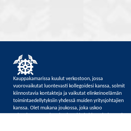
Kauppakamarissa kuulut verkostoon, jossa
vuorovaikutat luontevasti kollegoidesi kanssa, solmit
kiinnostavia kontakteja ja vaikutat elinkeinoelämän
toimintaedellytyksiin yhdessä muiden yritysjohtajien
kanssa. Olet mukana joukossa, joka uskoo
tulevaisuuteen, ajattelee isosti ja kehittää jatkuvasti
osaamistaan.