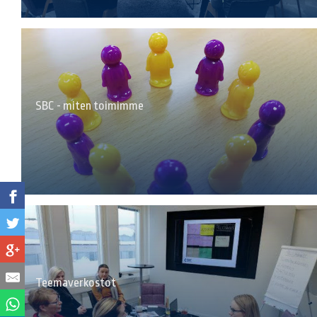
SBC - miten toimimme
Teemaverkostot