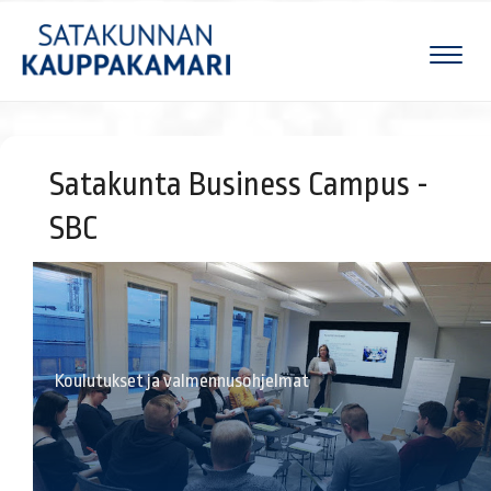
Naviga
Satakunta Business Campus -
SBC
Koulutukset ja valmennusohjelmat