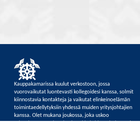
Kauppakamarissa kuulut verkostoon, jossa
vuorovaikutat luontevasti kollegoidesi kanssa, solmit
kiinnostavia kontakteja ja vaikutat elinkeinoelämän
toimintaedellytyksiin yhdessä muiden yritysjohtajien
kanssa. Olet mukana joukossa, joka uskoo
tulevaisuuteen, ajattelee isosti ja kehittää jatkuvasti
osaamistaan.