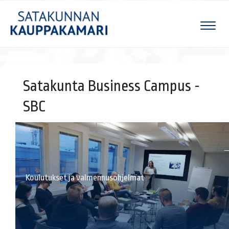
Naviga
Satakunta Business Campus -
SBC
Koulutukset ja valmennusohjelmat