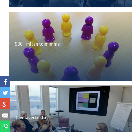
SBC - miten toimimme
Teemaverkostot