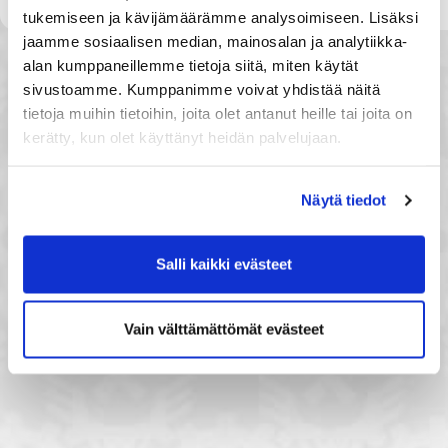
tukemiseen ja kävijämäärämme analysoimiseen. Lisäksi
jaamme sosiaalisen median, mainosalan ja analytiikka-
alan kumppaneillemme tietoja siitä, miten käytät
sivustoamme. Kumppanimme voivat yhdistää näitä
tietoja muihin tietoihin, joita olet antanut heille tai joita on
kerätty, kun olet käyttänyt heidän palvelujaan.
Näytä tiedot
Salli kaikki evästeet
Vain välttämättömät evästeet