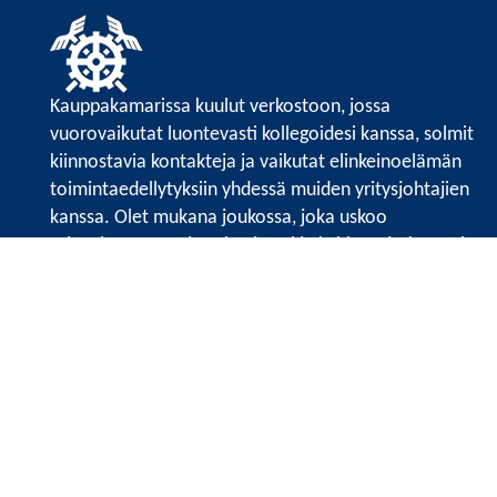
Kauppakamarissa kuulut verkostoon, jossa
vuorovaikutat luontevasti kollegoidesi kanssa, solmit
kiinnostavia kontakteja ja vaikutat elinkeinoelämän
toimintaedellytyksiin yhdessä muiden yritysjohtajien
kanssa. Olet mukana joukossa, joka uskoo
tulevaisuuteen, ajattelee isosti ja kehittää jatkuvasti
osaamistaan.
Satakunnan kauppakamari
Valtakatu 6, 28100 Pori
Avoinna ma - pe 8.30 - 15.30.
Tilaa uutiskirje
Liity verkostoon