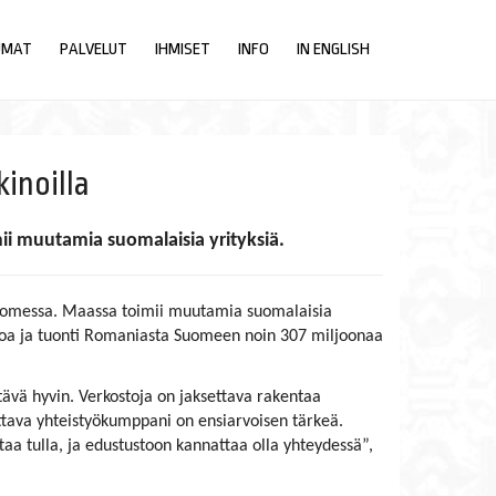
UMAT
PALVELUT
IHMISET
INFO
IN ENGLISH
inoilla
ii muutamia suomalaisia yrityksiä.
 Suomessa. Maassa toimii muutamia suomalaisia
roa ja tuonti Romaniasta Suomeen noin 307 miljoonaa
ävä hyvin. Verkostoja on jaksettava rakentaa
ettava yhteistyökumppani on ensiarvoisen tärkeä.
taa tulla, ja edustustoon kannattaa olla yhteydessä”,