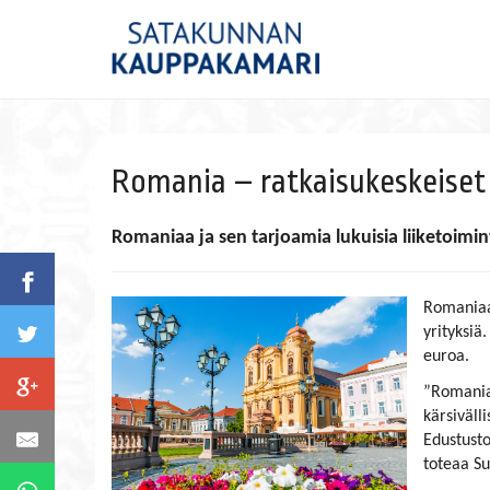
Romania – ratkaisukeskeiset
Romaniaa ja sen tarjoamia lukuisia liiketoim
Romaniaa
yrityksi
euroa.
”Romania 
kärsiväll
Edustusto
toteaa S