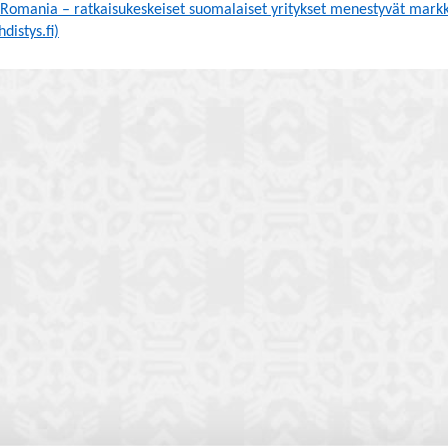
Romania – ratkaisukeskeiset suomalaiset yritykset menestyvät markki
distys.fi)