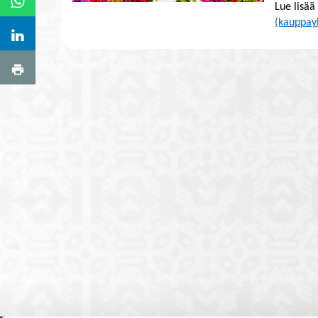
Lue lisää
(kauppayh