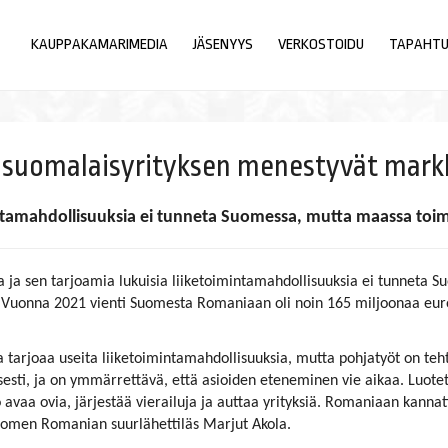
KAUPPAKAMARIMEDIA
JÄSENYYS
VERKOSTOIDU
TAPAHT
 suomalaisyrityksen menestyvät markk
intamahdollisuuksia ei tunneta Suomessa, mutta maassa toim
 ja sen tarjoamia lukuisia liiketoimintamahdollisuuksia ei tunneta
ä. Vuonna 2021 vienti Suomesta Romaniaan oli noin 165 miljoonaa eu
tarjoaa useita liiketoimintamahdollisuuksia, mutta pohjatyöt on teht
isesti, ja on ymmärrettävä, että asioiden eteneminen vie aikaa. Luot
 avaa ovia, järjestää vierailuja ja auttaa yrityksiä. Romaniaan kannat
uomen Romanian suurlähettiläs Marjut Akola.