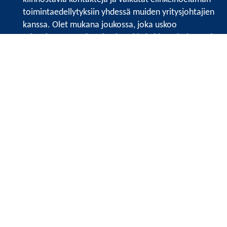
toimintaedellytyksiin yhdessä muiden yritysjohtajien
kanssa. Olet mukana joukossa, joka uskoo
tulevaisuuteen, ajattelee isosti ja kehittää jatkuvasti
osaamistaan.
Satakunnan kauppakamari
Valtakatu 6, 28100 Pori
Avoinna ma - pe 8.30 - 15.30.
Tilaa uutiskirje
Liity verkostoon
Tietosuojaseloste
Etusivu
Painopisteet