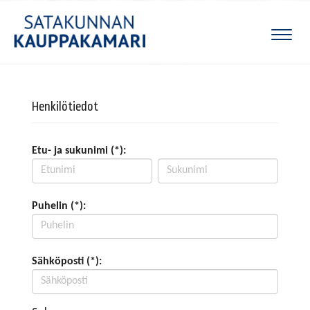
Naviga
Henkilötiedot
Etu- ja sukunimi (*):
Puhelin (*):
Sähköposti (*):