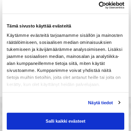
Suomi
Rekisteröidy
Tämä sivusto käyttää evästeitä
Haluan tilata Satakunnan kauppakamari
Käytämme evästeitä tarjoamamme sisällön ja mainosten
uutiskirjeen
räätälöimiseen, sosiaalisen median ominaisuuksien
Olen lukenut Satakunnan kauppakamarin
tukemiseen ja kävijämäärämme analysoimiseen. Lisäksi
tietosuojaselosteen
ja hyväksyn henkilötietojeni
jaamme sosiaalisen median, mainosalan ja analytiikka-
käsittelyn (*)
alan kumppaneillemme tietoja siitä, miten käytät
(*) Tieto on pakollinen
sivustoamme. Kumppanimme voivat yhdistää näitä
tietoja muihin tietoihin, joita olet antanut heille tai joita on
kerätty, kun olet käyttänyt heidän palvelujaan.
Näytä tiedot
Salli kaikki evästeet