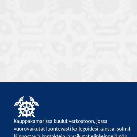
Kauppakamarissa kuulut verkostoon, jossa
vuorovaikutat luontevasti kollegoidesi kanssa, solmit
kiinnostavia kontakteja ja vaikutat elinkeinoelämän