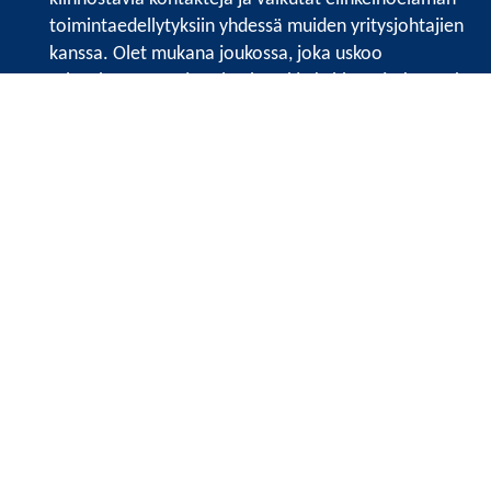
toimintaedellytyksiin yhdessä muiden yritysjohtajien
kanssa. Olet mukana joukossa, joka uskoo
tulevaisuuteen, ajattelee isosti ja kehittää jatkuvasti
osaamistaan.
Satakunnan kauppakamari
Valtakatu 6, 28100 Pori
Avoinna ma - pe 8.30 - 15.30.
Tilaa uutiskirje
Liity verkostoon
Tietosuojaseloste
Etusivu
Painopisteet