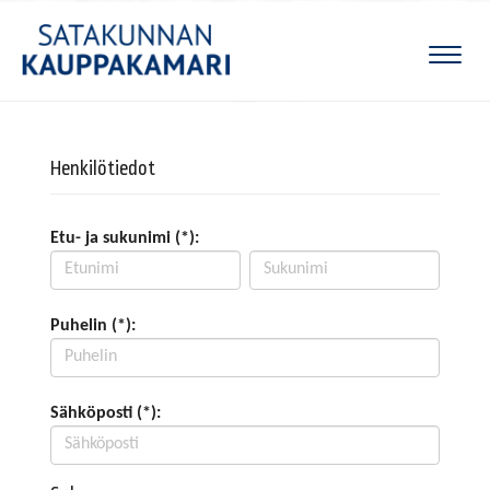
Naviga
Henkilötiedot
Etu- ja sukunimi (*):
Puhelin (*):
Sähköposti (*):