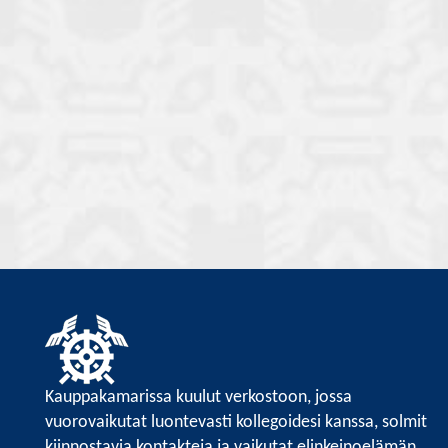
Kauppakamarissa kuulut verkostoon, jossa
vuorovaikutat luontevasti kollegoidesi kanssa, solmit
kiinnostavia kontakteja ja vaikutat elinkeinoelämän