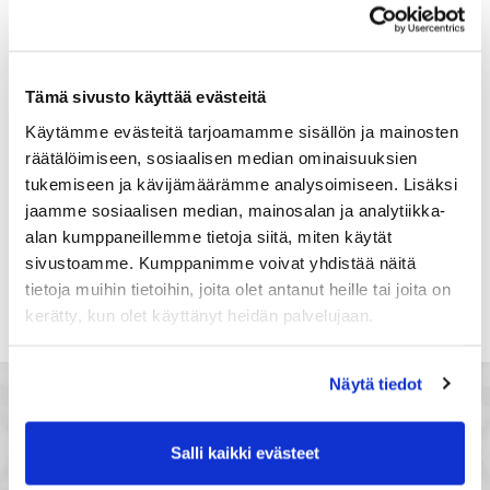
Suomi
Rekisteröidy
Tämä sivusto käyttää evästeitä
Haluan tilata Satakunnan kauppakamari
Käytämme evästeitä tarjoamamme sisällön ja mainosten
uutiskirjeen
räätälöimiseen, sosiaalisen median ominaisuuksien
Olen lukenut Satakunnan kauppakamarin
tukemiseen ja kävijämäärämme analysoimiseen. Lisäksi
tietosuojaselosteen
ja hyväksyn henkilötietojeni
jaamme sosiaalisen median, mainosalan ja analytiikka-
käsittelyn (*)
alan kumppaneillemme tietoja siitä, miten käytät
(*) Tieto on pakollinen
sivustoamme. Kumppanimme voivat yhdistää näitä
tietoja muihin tietoihin, joita olet antanut heille tai joita on
kerätty, kun olet käyttänyt heidän palvelujaan.
Näytä tiedot
Salli kaikki evästeet