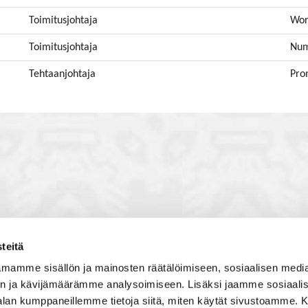
Toimitusjohtaja
Wor
Toimitusjohtaja
Num
Tehtaanjohtaja
Pro
teitä
toon, jossa vuorovaikutat
Satakunnan kauppakamari
mamme sisällön ja mainosten räätälöimiseen, sosiaalisen medi
, solmit kiinnostavia kontakteja
Valtakatu 6, 28100 Pori
n ja kävijämäärämme analysoimiseen. Lisäksi jaamme sosiaali
imintaedellytyksiin yhdessä
Avoinna ma - pe 8.30 - 15.30.
-alan kumppaneillemme tietoja siitä, miten käytät sivustoamme
 Olet mukana joukossa, joka