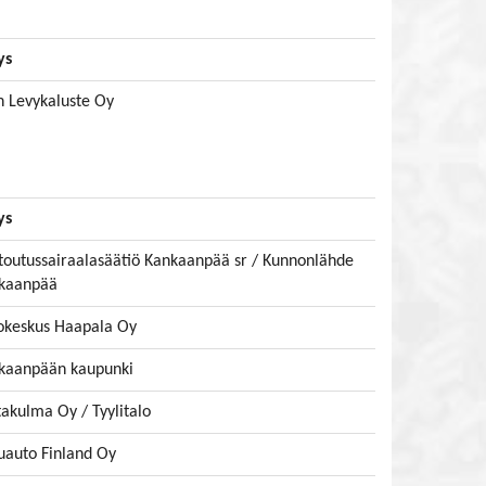
ys
n Levykaluste Oy
ys
toutussairaalasäätiö Kankaanpää sr / Kunnonlähde
kaanpää
okeskus Haapala Oy
kaanpään kaupunki
takulma Oy / Tyylitalo
uauto Finland Oy