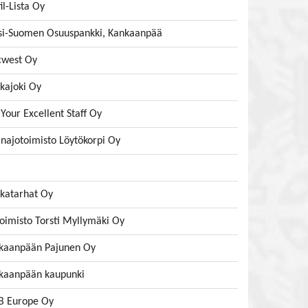
il-Lista Oy
si-Suomen Osuuspankki, Kankaanpää
cwest Oy
kajoki Oy
Your Excellent Staff Oy
anajotoimisto Löytökorpi Oy
katarhat Oy
toimisto Torsti Myllymäki Oy
kaanpään Pajunen Oy
kaanpään kaupunki
B Europe Oy