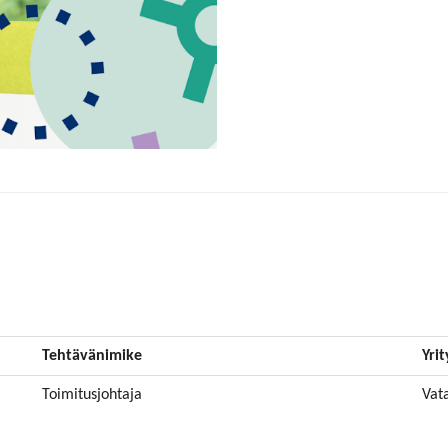
Tehtävänimike
Yrit
Toimitusjohtaja
Vat