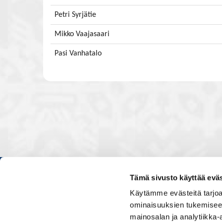
Petri Syrjätie
Mikko Vaajasaari
Pasi Vanhatalo
Tämä sivusto käyttää eväs
Kauppakamarissa kuulut verkos
Käytämme evästeitä tarjoa
luontevasti kollegoidesi kanssa
ominaisuuksien tukemisee
ja vaikutat elinkeinoelämän to
mainosalan ja analytiikka
muiden yritysjohtajien kanssa.