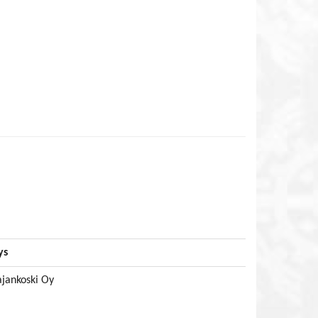
ys
ajankoski Oy