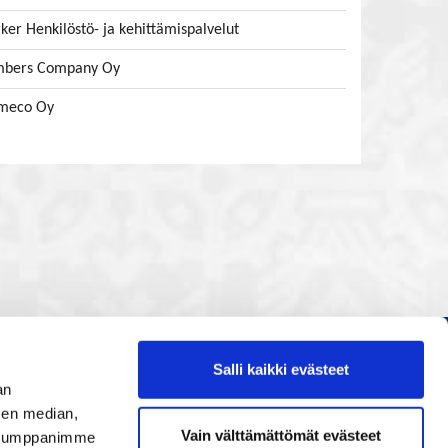
ker Henkilöstö- ja kehittämispalvelut
bers Company Oy
meco Oy
Salli kaikki evästeet
Etusivu
an
Painopisteet
sen median,
Vain välttämättömät evästeet
. Kumppanimme