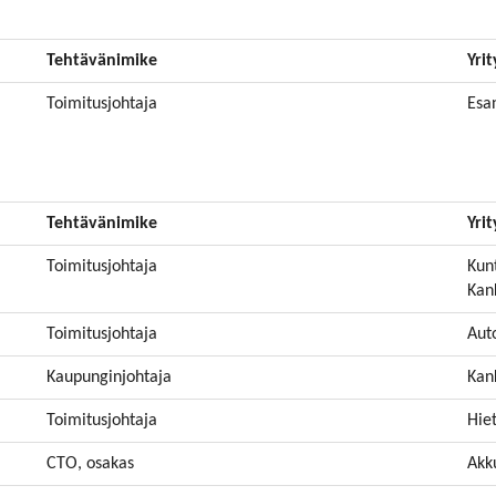
Tehtävänimike
Yrit
Toimitusjohtaja
Esa
Tehtävänimike
Yrit
Toimitusjohtaja
Kun
Kan
Toimitusjohtaja
Aut
Kaupunginjohtaja
Kan
Toimitusjohtaja
Hie
CTO, osakas
Akk