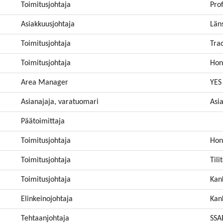
Toimitusjohtaja
Prof
Asiakkuusjohtaja
Län
Toimitusjohtaja
Tra
Toimitusjohtaja
Hon
Area Manager
YES 
Asianajaja, varatuomari
Asi
Päätoimittaja
Toimitusjohtaja
Hon
Toimitusjohtaja
Tili
Toimitusjohtaja
Kan
Elinkeinojohtaja
Kan
Tehtaanjohtaja
SSA