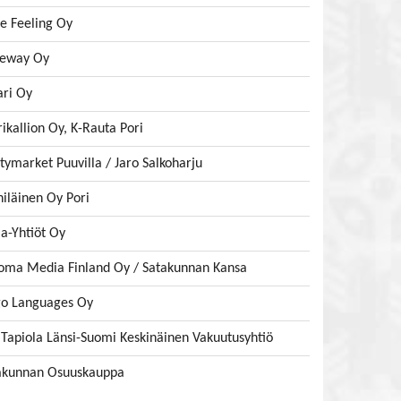
te Feeling Oy
eway Oy
ari Oy
ikallion Oy, K-Rauta Pori
tymarket Puuvilla / Jaro Salkoharju
iläinen Oy Pori
ia-Yhtiöt Oy
oma Media Finland Oy / Satakunnan Kansa
go Languages Oy
iTapiola Länsi-Suomi Keskinäinen Vakuutusyhtiö
akunnan Osuuskauppa