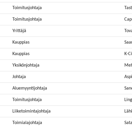
Toimitusjohtaja
Tas
Toimitusjohtaja
Cap
Yrittäjä
Tov
Kauppias
Saar
Kauppias
K-Ci
Yksikönjohtaja
Meh
Johtaja
Asp
Aluemyyntijohtaja
San
Toimitusjohtaja
Lin
Liiketoimintajohtaja
Läh
Toimialajohtaja
Sat