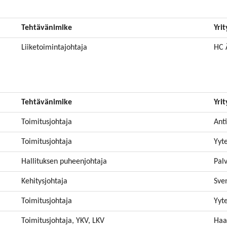
Tehtävänimike
Yrit
Liiketoimintajohtaja
HC 
Tehtävänimike
Yrit
Toimitusjohtaja
Ant
Toimitusjohtaja
Yyte
Hallituksen puheenjohtaja
Pal
Kehitysjohtaja
Sve
Toimitusjohtaja
Yyte
Toimitusjohtaja, YKV, LKV
Haa