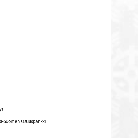
ys
si-Suomen Osuuspankki