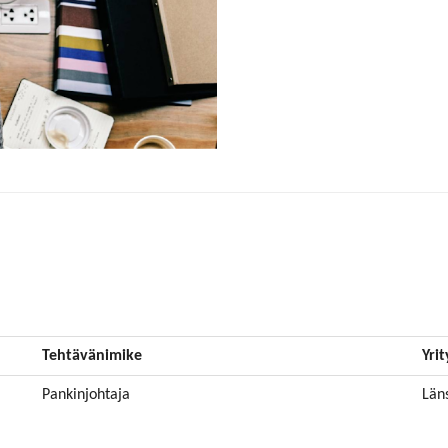
Tehtävänimike
Yrit
Pankinjohtaja
Län