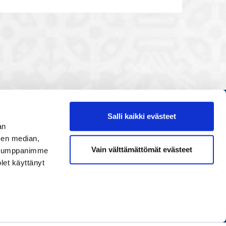
Salli kaikki evästeet
Etusivu
an
Painopisteet
sen median,
Vain välttämättömät evästeet
. Kumppanimme
Verkostoidu
olet käyttänyt
Tapahtumat
Palvelut
Ihmiset