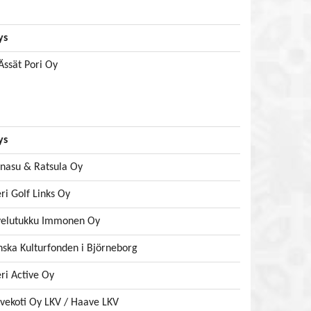
ys
Ässät Pori Oy
ys
inasu & Ratsula Oy
ri Golf Links Oy
velutukku Immonen Oy
nska Kulturfonden i Björneborg
ri Active Oy
vekoti Oy LKV / Haave LKV