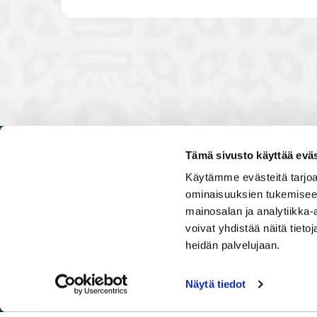
Tämä sivusto käyttää eväs
Kauppakamarissa kuulut verkos
Käytämme evästeitä tarjoa
luontevasti kollegoidesi kanssa
ominaisuuksien tukemisee
ja vaikutat elinkeinoelämän to
mainosalan ja analytiikka
muiden yritysjohtajien kanssa.
voivat yhdistää näitä tietoja
uskoo tulevaisuuteen, ajattelee 
osaamistaan.
heidän palvelujaan.
Näytä tiedot