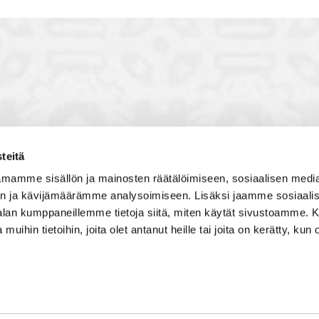
teitä
toon, jossa vuorovaikutat
Satakunnan kauppakamari
mamme sisällön ja mainosten räätälöimiseen, sosiaalisen medi
, solmit kiinnostavia kontakteja
Valtakatu 6, 28100 Pori
n ja kävijämäärämme analysoimiseen. Lisäksi jaamme sosiaali
imintaedellytyksiin yhdessä
Avoinna ma - pe 8.30 - 15.30.
-alan kumppaneillemme tietoja siitä, miten käytät sivustoamme
 Olet mukana joukossa, joka
 muihin tietoihin, joita olet antanut heille tai joita on kerätty, kun 
isosti ja kehittää jatkuvasti
Tilaa uutiskirje
Liity verkostoon
Tietosuojaseloste