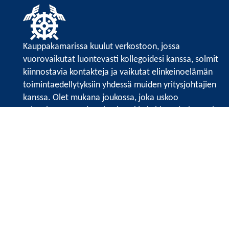
Kauppakamarissa kuulut verkostoon, jossa
vuorovaikutat luontevasti kollegoidesi kanssa, solmit
kiinnostavia kontakteja ja vaikutat elinkeinoelämän
toimintaedellytyksiin yhdessä muiden yritysjohtajien
kanssa. Olet mukana joukossa, joka uskoo
tulevaisuuteen, ajattelee isosti ja kehittää jatkuvasti
osaamistaan.
Satakunnan kauppakamari
Valtakatu 6, 28100 Pori
Avoinna ma - pe 8.30 - 15.30.
Tilaa uutiskirje
Liity verkostoon