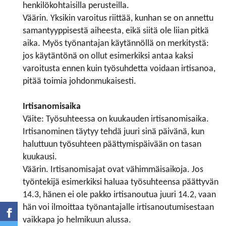
henkilökohtaisilla perusteilla.
Väärin. Yksikin varoitus riittää, kunhan se on annettu
samantyyppisestä aiheesta, eikä siitä ole liian pitkä
aika. Myös työnantajan käytännöllä on merkitystä:
jos käytäntönä on ollut esimerkiksi antaa kaksi
varoitusta ennen kuin työsuhdetta voidaan irtisanoa,
pitää toimia johdonmukaisesti.
Irtisanomisaika
Väite: Työsuhteessa on kuukauden irtisanomisaika.
Irtisanominen täytyy tehdä juuri sinä päivänä, kun
haluttuun työsuhteen päättymispäivään on tasan
kuukausi.
Väärin. Irtisanomisajat ovat vähimmäisaikoja. Jos
työntekijä esimerkiksi haluaa työsuhteensa päättyvän
14.3, hänen ei ole pakko irtisanoutua juuri 14.2, vaan
hän voi ilmoittaa työnantajalle irtisanoutumisestaan
vaikkapa jo helmikuun alussa.