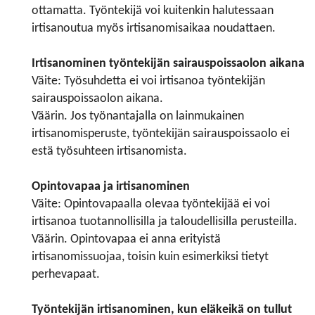
ottamatta. Työntekijä voi kuitenkin halutessaan
irtisanoutua myös irtisanomisaikaa noudattaen.
Irtisanominen työntekijän sairauspoissaolon aikana
Väite: Työsuhdetta ei voi irtisanoa työntekijän
sairauspoissaolon aikana.
Väärin. Jos työnantajalla on lainmukainen
irtisanomisperuste, työntekijän sairauspoissaolo ei
estä työsuhteen irtisanomista.
Opintovapaa ja irtisanominen
Väite: Opintovapaalla olevaa työntekijää ei voi
irtisanoa tuotannollisilla ja taloudellisilla perusteilla.
Väärin. Opintovapaa ei anna erityistä
irtisanomissuojaa, toisin kuin esimerkiksi tietyt
perhevapaat.
Työntekijän irtisanominen, kun eläkeikä on tullut