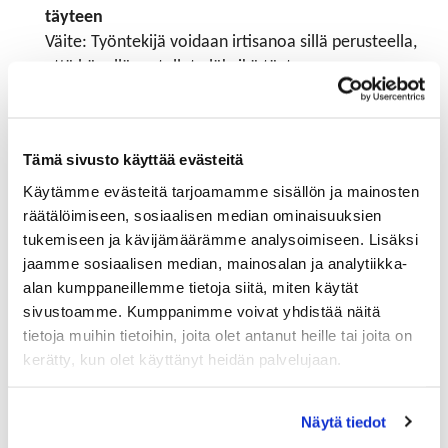
täyteen
Väite: Työntekijä voidaan irtisanoa sillä perusteella,
että hänellä on tullut eläkeikä täyteen.
Väärin. Työnantaja ei voi irtisanoa työntekijän
työsuhdetta sillä perusteella, että tällä on tullut alin
eläkeikä täyteen. Työntekijä päättää itse, missä
Tämä sivusto käyttää evästeitä
vaiheessa hän haluaa irtisanoutua jäädäkseen
Käytämme evästeitä tarjoamamme sisällön ja mainosten
eläkkeelle. Jos työntekijä irtisanotaan hänen ikänsä
räätälöimiseen, sosiaalisen median ominaisuuksien
perusteella, työnantaja saattaa syyllistyä kiellettyyn
tukemiseen ja kävijämäärämme analysoimiseen. Lisäksi
syrjintään. Vasta työntekijän täytettyä
jaamme sosiaalisen median, mainosalan ja analytiikka-
työsopimuslain mukaisen eroamisiän työsuhde
alan kumppaneillemme tietoja siitä, miten käytät
päättyy ilman irtisanomista. Eroamisikä on vuonna
sivustoamme. Kumppanimme voivat yhdistää näitä
1957 ja sitä ennen syntyneillä 68 vuotta, vuosina
tietoja muihin tietoihin, joita olet antanut heille tai joita on
1958–1961 syntyneillä 69 vuotta ja vuonna 1962 ja
kerätty, kun olet käyttänyt heidän palvelujaan.
sen jälkeen syntyneillä 70 vuotta.
Määräaikaisen työsopimuksen irtisanominen
Näytä tiedot
Väite: Määräaikaista työsopimusta ei voi koskaan