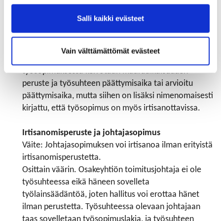
irtisanoa.
Salli kaikki evästeet
Väärin. Määräaikainen työsopimus voidaan irtisanoa
lainmukaisella irtisanomisperusteella silloin, jos
sopimukseen on otettu nimenomainen
Vain välttämättömät evästeet
irtisanomisehto. Tällöin määräaikaisessa
työsopimuksessa kerrotaan määräaikaisuuden
peruste ja työsuhteen päättymisaika tai arvioitu
päättymisaika, mutta siihen on lisäksi nimenomaisesti
kirjattu, että työsopimus on myös irtisanottavissa.
Irtisanomisperuste ja johtajasopimus
Väite: Johtajasopimuksen voi irtisanoa ilman erityistä
irtisanomisperustetta.
Osittain väärin. Osakeyhtiön toimitusjohtaja ei ole
työsuhteessa eikä häneen sovelleta
työlainsäädäntöä, joten hallitus voi erottaa hänet
ilman perustetta. Työsuhteessa olevaan johtajaan
taas sovelletaan
työsopimuslakia, ja työsuhteen