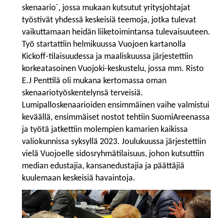
skenaario´, jossa mukaan kutsutut yritysjohtajat
työstivät yhdessä keskeisiä teemoja, jotka tulevat
vaikuttamaan heidän liiketoimintansa tulevaisuuteen.
Työ startattiin helmikuussa Vuojoen kartanolla
Kickoff-tilaisuudessa ja maaliskuussa järjestettiin
korkeatasoinen Vuojoki-keskustelu, jossa mm. Risto
E.J Penttilä oli mukana kertomassa oman
skenaariotyöskentelynsä terveisiä.
Lumipalloskenaarioiden ensimmäinen vaihe valmistui
keväällä, ensimmäiset nostot tehtiin SuomiAreenassa
ja työtä jatkettiin molempien kamarien kaikissa
valiokunnissa syksyllä 2023. Joulukuussa järjestettiin
vielä Vuojoelle sidosryhmätilaisuus, johon kutsuttiin
median edustajia, kansanedustajia ja päättäjiä
kuulemaan keskeisiä havaintoja.