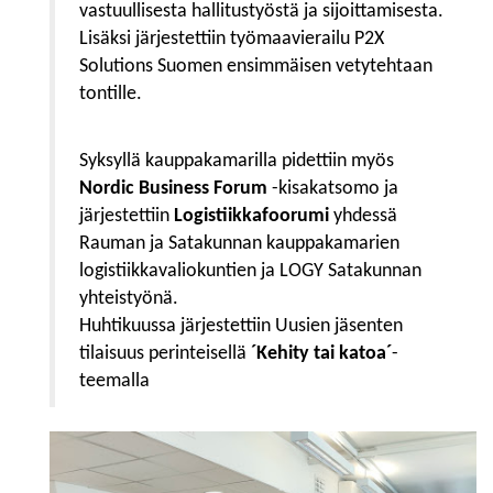
vastuullisesta hallitustyöstä ja sijoittamisesta.
Lisäksi järjestettiin työmaavierailu P2X
Solutions Suomen ensimmäisen vetytehtaan
tontille.
Syksyllä kauppakamarilla pidettiin myös
Nordic Business Forum
-kisakatsomo ja
järjestettiin
Logistiikkafoorumi
yhdessä
Rauman ja Satakunnan kauppakamarien
logistiikkavaliokuntien ja LOGY Satakunnan
yhteistyönä.
Huhtikuussa järjestettiin Uusien jäsenten
tilaisuus perinteisellä
´Kehity tai katoa´
-
teemalla