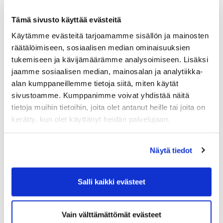
Tämä sivusto käyttää evästeitä
Käytämme evästeitä tarjoamamme sisällön ja mainosten
Satakunta Business Campus on jo yli 20 kertaa
räätälöimiseen, sosiaalisen median ominaisuuksien
järjestänyt laadukkaan valmennusohjelman
esihenkilöille, jossa keskitytään esihenkilötehtävän
tukemiseen ja kävijämäärämme analysoimiseen. Lisäksi
moniin osaamisiin, kuten vuorovaikutukseen,
jaamme sosiaalisen median, mainosalan ja analytiikka-
ryhmädynamiikkaan, muutoksen ja osaamisen
alan kumppaneillemme tietoja siitä, miten käytät
johtamiseen, talouden ymmärtämiseen,
sivustoamme. Kumppanimme voivat yhdistää näitä
työlainsäädäntöön ja coachauksen menetelmiin.
tietoja muihin tietoihin, joita olet antanut heille tai joita on
kerätty, kun olet käyttänyt heidän palvelujaan.
Satakunta Business Campus 2023
Satakunta Business Campus toiminnan
Näytä tiedot
koordinaattorin työtehtäviä hoiti alkuvuonna
Oskari
Elo
. Hänen siirryttyään uusiin tehtäviin, rekrytoitiin
SBC:lle uusi koordinaattori
Niina Miikkulainen
, joka
Salli kaikki evästeet
aloitti tehtävässä marraskuussa. Satakunta Business
Campuksen johtoryhmä kokoontui neljästi
kehittämään konseptia. Puheenjohtajana toimi
Vain välttämättömät evästeet