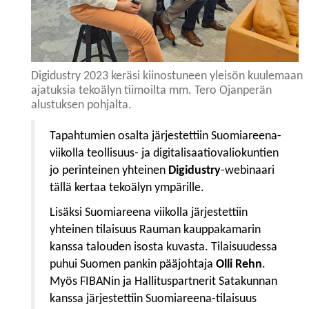
Digidustry 2023 keräsi kiinostuneen yleisön kuulemaan
ajatuksia tekoälyn tiimoilta mm. Tero Ojanperän
alustuksen pohjalta.
Tapahtumien osalta järjestettiin Suomiareena-
viikolla teollisuus- ja digitalisaatiovaliokuntien
jo perinteinen yhteinen
Digidustry
-webinaari
tällä kertaa tekoälyn ympärille.
Lisäksi Suomiareena viikolla järjestettiin
yhteinen tilaisuus Rauman kauppakamarin
kanssa talouden isosta kuvasta. Tilaisuudessa
puhui Suomen pankin pääjohtaja
Olli Rehn
.
Myös FIBANin ja Hallituspartnerit Satakunnan
kanssa järjestettiin Suomiareena-tilaisuus