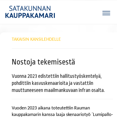
Naviga
TAKAISIN KANSILEHDELLE
Nostoja tekemisestä
Vuonna 2023 edistettiin hallitustyöskentelyä,
pohdittiin kasvuskenaarioita ja vastattiin
muuttuneeseen maailmankuvaan infran osalta.
Vuoden 2023 aikana toteutettiin Rauman
kauppakamarin kanssa laaja skenaariotyö ´Lumipallo-