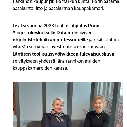
Parkanon kaupungit, Pomarkun kunta, Porin Satama,
Satakuntaliitto ja Satakunnan kauppakamari.
Lisäksi vuonna 2023 tehtiin lahjoitus
Porin
Yliopistokeskukselle Dataintensiivisen
ohjelmistotekniikan professuureille
ja osallistuttiin
vihreän siirtymän investointeja esiin tuovaan
L
äntisen teollisuusvyöhykkeen tulevaisuuskuva
–
selvitykseen yhdessä länsirannikon muiden
kauppakamareiden kanssa.