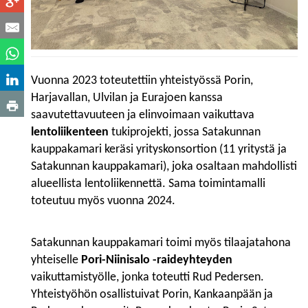
Vuonna 2023 toteutettiin yhteistyössä Porin,
Harjavallan, Ulvilan ja Eurajoen kanssa
saavutettavuuteen ja elinvoimaan vaikuttava
lentoliikenteen
tukiprojekti, jossa Satakunnan
kauppakamari keräsi yrityskonsortion (11 yritystä ja
Satakunnan kauppakamari), joka osaltaan mahdollisti
alueellista lentoliikennettä. Sama toimintamalli
toteutuu myös vuonna 2024.
Satakunnan kauppakamari toimi myös tilaajatahona
yhteiselle
Pori-Niinisalo -raideyhteyden
vaikuttamistyölle, jonka toteutti Rud Pedersen.
Yhteistyöhön osallistuivat Porin, Kankaanpään ja