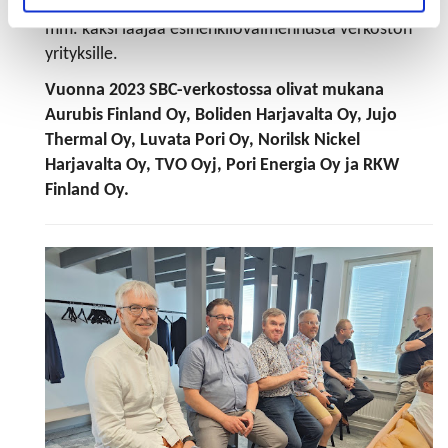
Marko Kallio.
SBC-toiminnassa järjestettiin v. 2023
mm. kaksi laajaa esihenkilövalmennusta verkoston
yrityksille.
Vuonna 2023 SBC-verkostossa olivat mukana
Aurubis Finland Oy, Boliden Harjavalta Oy, Jujo
Thermal Oy, Luvata Pori Oy, Norilsk Nickel
Harjavalta Oy, TVO Oyj, Pori Energia Oy ja RKW
Finland Oy.