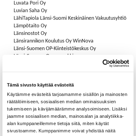
Luvata Pori Oy
Luvian Saha Oy
LähiTapiola Länsi-Suomi Keskinäinen Vakuutusyhtiö
Lämpötaito Oy
Länsinostot Oy
Länsirannikon Koulutus Oy WinNova
Länsi-Suomen OP-Kiinteistökeskus Oy
Länsi-Suomen Osuuspankki
Länsi-Suomen Osuuspankki, Kankaanpää
Länsivalmennus Oy
Lääkärikeskus Karhulinna Oy
Tämä sivusto käyttää evästeitä
Käytämme evästeitä tarjoamamme sisällön ja mainosten
M
räätälöimiseen, sosiaalisen median ominaisuuksien
tukemiseen ja kävijämäärämme analysoimiseen. Lisäksi
Mainos Ottilia Oy
jaamme sosiaalisen median, mainosalan ja analytiikka-
Mandatum Henkivakuutusosakeyhtiö
alan kumppaneillemme tietoja siitä, miten käytät
Meca-Trade Oy
sivustoamme. Kumppanimme voivat yhdistää näitä
Mediaplane Oy