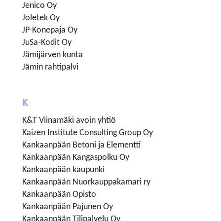
Jenico Oy
Joletek Oy
JP-Konepaja Oy
JuSa-Kodit Oy
Jämijärven kunta
Jämin rahtipalvi
K
K&T Viinamäki avoin yhtiö
Kaizen Institute Consulting Group Oy
Kankaanpään Betoni ja Elementti
Kankaanpään Kangaspolku Oy
Kankaanpään kaupunki
Kankaanpään Nuorkauppakamari ry
Kankaanpään Opisto
Kankaanpään Pajunen Oy
Kankaanpään Tilipalvelu Oy