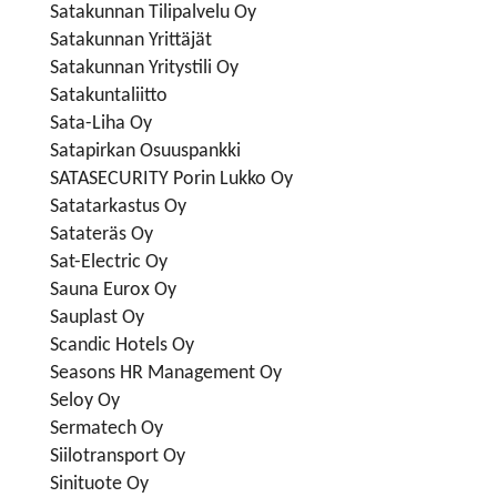
Satakunnan Tilipalvelu Oy
Satakunnan Yrittäjät
Satakunnan Yritystili Oy
Satakuntaliitto
Sata-Liha Oy
Satapirkan Osuuspankki
SATASECURITY Porin Lukko Oy
Satatarkastus Oy
Satateräs Oy
Sat-Electric Oy
Sauna Eurox Oy
Sauplast Oy
Scandic Hotels Oy
Seasons HR Management Oy
Seloy Oy
Sermatech Oy
Siilotransport Oy
Sinituote Oy