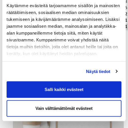
Muut velat
8
Käytämme evästeitä tarjoamamme sisällön ja mainosten
Siirtovelat
36
räätälöimiseen, sosiaalisen median ominaisuuksien
Lyhytaikainen vieras pääoma yhteensä
82
tukemiseen ja kävijämäärämme analysoimiseen. Lisäksi
VIERAS PÄÄOMA YHTEENSÄ
111
jaamme sosiaalisen median, mainosalan ja analytiikka-
V A S T A T T A V A A Y H T E E N S Ä
1 341
alan kumppaneillemme tietoja siitä, miten käytät
sivustoamme. Kumppanimme voivat yhdistää näitä
tietoja muihin tietoihin, joita olet antanut heille tai joita on
kerätty, kun olet käyttänyt heidän palvelujaan.
Näytä tiedot
Salli kaikki evästeet
Vain välttämättömät evästeet