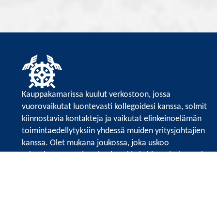
Kauppakamarissa kuulut verkostoon, jossa
vuorovaikutat luontevasti kollegoidesi kanssa, solmit
kiinnostavia kontakteja ja vaikutat elinkeinoelämän
toimintaedellytyksiin yhdessä muiden yritysjohtajien
kanssa. Olet mukana joukossa, joka uskoo
tulevaisuuteen, ajattelee isosti ja kehittää jatkuvasti
osaamistaan.
Satakunnan kauppakamari
Valtakatu 6, 28100 Pori
Avoinna ma - pe 8.30 - 15.30.