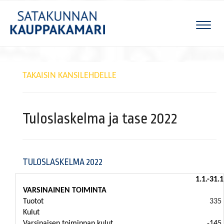
Naviga
TAKAISIN KANSILEHDELLE
Tuloslaskelma ja tase 2022
TULOSLASKELMA 2022
1.1.-31.
VARSINAINEN TOIMINTA
Tuotot
335 
Kulut
Varsinaisen toiminnan kulut
-145