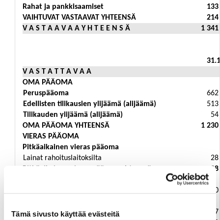
Rahat ja pankkisaamiset
133
VAIHTUVAT VASTAAVAT YHTEENSÄ
214
V A S T A A V A A Y H T E E N S Ä
1 341
31.
V A S T A T T A V A A
OMA PÄÄOMA
Peruspääoma
662
Edellisten tilikausien ylijäämä (alijäämä)
513
Tilikauden ylijäämä (alijäämä)
54
OMA PÄÄOMA YHTEENSÄ
1 230
VIERAS PÄÄOMA
Pitkäaikainen vieras pääoma
Lainat rahoituslaitoksilta
28
Pitkäaikainen vieras pääoma yhteensä
28
Lyhytaikainen vieras pääoma
Lainat rahoituslaitoksilta
20
Saadut ennakot
Ostovelat
17
Tämä sivusto käyttää evästeitä