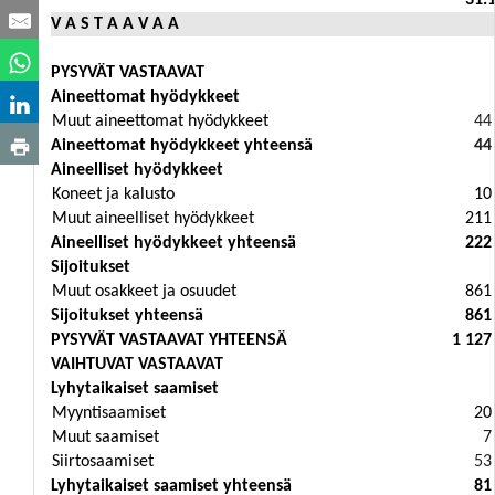
31.
V A S T A A V A A
PYSYVÄT VASTAAVAT
Aineettomat hyödykkeet
Muut aineettomat hyödykkeet
44
Aineettomat hyödykkeet yhteensä
44
Aineelliset hyödykkeet
Koneet ja kalusto
10
Muut aineelliset hyödykkeet
211
Aineelliset hyödykkeet yhteensä
222
Sijoitukset
Muut osakkeet ja osuudet
861
Sijoitukset yhteensä
861
PYSYVÄT VASTAAVAT YHTEENSÄ
1 127
VAIHTUVAT VASTAAVAT
Lyhytaikaiset saamiset
Myyntisaamiset
20
Muut saamiset
7
Siirtosaamiset
53
Lyhytaikaiset saamiset yhteensä
81