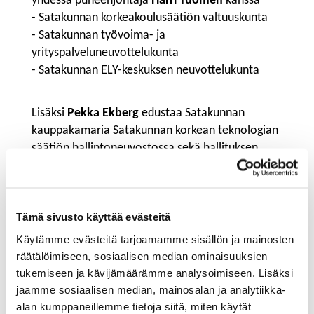
yhdessä puheenjohtaja
Harri Tuomen
kanssa
- Satakunnan korkeakoulusäätiön valtuuskunta
- Satakunnan työvoima- ja
yrityspalveluneuvottelukunta
- Satakunnan ELY-keskuksen neuvottelukunta
Lisäksi
Pekka Ekberg
edustaa Satakunnan
kauppakamaria Satakunnan korkean teknologian
säätiön hallintoneuvostossa sekä hallituksen
varajäsenenä.
Tämä sivusto käyttää evästeitä
TEEMANA KEHITTÄMINEN
Käytämme evästeitä tarjoamamme sisällön ja mainosten
räätälöimiseen, sosiaalisen median ominaisuuksien
tukemiseen ja kävijämäärämme analysoimiseen. Lisäksi
jaamme sosiaalisen median, mainosalan ja analytiikka-
alan kumppaneillemme tietoja siitä, miten käytät