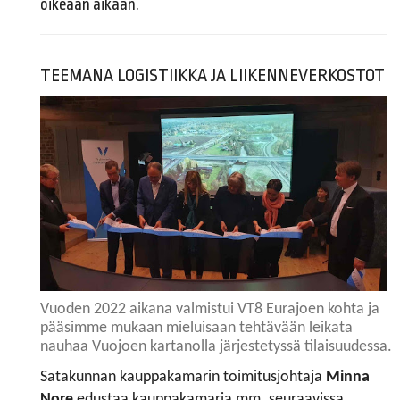
oikeaan aikaan.
TEEMANA LOGISTIIKKA JA LIIKENNEVERKOSTOT
Vuoden 2022 aikana valmistui VT8 Eurajoen kohta ja
pääsimme mukaan mieluisaan tehtävään leikata
nauhaa Vuojoen kartanolla järjestetyssä tilaisuudessa.
Satakunnan kauppakamarin toimitusjohtaja
Minna
Nore
edustaa kauppakamaria mm. seuraavissa