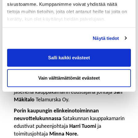
sivustoamme. Kumppanimme voivat yhdistää näitä
tietoja muihin tietoihin, joita olet antanut heille tai joita on
kerätty, kun olet käyttänyt heidän palvelujaan.
Näytä tiedot
- Seudullisen elinkeinoyhtiö
Prizztech Oy:n
Salli kaikki evästeet
hallituksessa Satakunnan kauppakamari ja
Satakunnan yrittäjät vuorottelevat ollen vuoroin
varsinaisena vuoroin varajäsenenä.
Vain välttämättömät evästeet
Vuonna 2022 Prizztech Oy:n hallituksessa oli
jäsenenä kauppakamarin edustajana johtaja
Sari
Mäkitalo
Telamurska Oy.
Porin kaupungin elinkeinotoiminnan
neuvottelukunnassa
Satakunnan kauppakamarin
edustivat puheenjohtaja
Harri Tuomi
ja
toimitusjohtaja
Minna Nore.