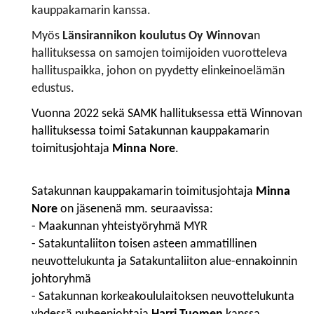
kauppakamarin kanssa.
Myös
Länsirannikon koulutus Oy Winnova
n
hallituksessa on samojen toimijoiden vuorotteleva
hallituspaikka, johon on pyydetty elinkeinoelämän
edustus.
Vuonna 2022 sekä SAMK hallituksessa että Winnovan
hallituksessa toimi
Satakunnan kauppakamarin
toimitusjohtaja
Minna Nore
.
Satakunnan kauppakamarin toimitusjohtaja
Minna
Nore
on jäsenenä mm. seuraavissa:
- Maakunnan yhteistyöryhmä MYR
- Satakuntaliiton toisen asteen ammatillinen
neuvottelukunta ja Satakuntaliiton alue-ennakoinnin
johtoryhmä
- Satakunnan korkeakoululaitoksen neuvottelukunta