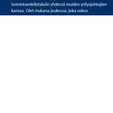
toimintaedellytyksiin yhdessä muiden yritysjohtajien
kanssa. Olet mukana joukossa, joka uskoo
tulevaisuuteen, ajattelee isosti ja kehittää jatkuvasti
osaamistaan.
Satakunnan kauppakamari
Valtakatu 6, 28100 Pori
Avoinna ma - pe 8.30 - 15.30.
Tilaa uutiskirje
Liity verkostoon
Tietosuojaseloste
Etusivu
Painopisteet