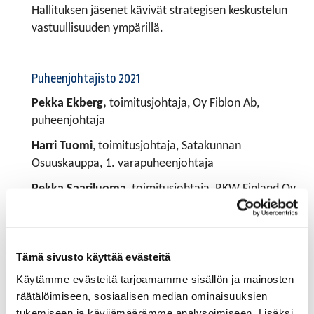
Hallituksen jäsenet kävivät strategisen keskustelun
vastuullisuuden ympärillä.
Puheenjohtajisto 2021
Pekka Ekberg,
toimitusjohtaja, Oy Fiblon Ab,
puheenjohtaja
Harri Tuomi
, toimitusjohtaja, Satakunnan
Osuuskauppa, 1. varapuheenjohtaja
Pekka Saariluoma
, toimitusjohtaja, RKW Finland Oy,
2. varapuheenjohtaja
Sari Mäkitalo
, toimitusjohtaja, Telamurska Oy, 3.
varapuheenjohtaja
Tämä sivusto käyttää evästeitä
Käytämme evästeitä tarjoamamme sisällön ja mainosten
räätälöimiseen, sosiaalisen median ominaisuuksien
Hallituksen jäsenet 2021
tukemiseen ja kävijämäärämme analysoimiseen. Lisäksi