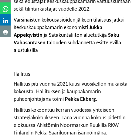
sekä edustajat Keskuskauppakamarin valtuuskuntaan
sekä tilintarkastajat vuodelle 2022.
Varsinaisten kokousasioiden jälkeen tilaisuus jatkui
Keskuskauppakamarin ekonomisti
Jukka
Appelqvistin
ja Satakuntaliiton aluetutkija
Saku
Vähäsantasen
talouden suhdannetta esittelevillä
alustuksilla
Hallitus
Hallitus piti vuonna 2021 kuusi vuosikellon mukaista
kokousta. Hallituksen ja kauppakamarin
puheenjohtajana toimi
Pekka Ekberg.
Hallitus kokoontuu kerran vuodessa yhteiseen
strategiakokoukseen. Tänä vuonna kokous pidettiin
elokuussa Ahlstömin Noormarkun Ruukilla RKW
Finlandin Pekka Saariluoman isännöimänä.