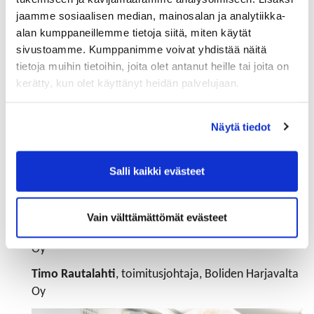
Hannu Heiskanen,
toimitusjohtaja, Aurubis Finland
jaamme sosiaalisen median, mainosalan ja analytiikka-
Oy
alan kumppaneillemme tietoja siitä, miten käytät
sivustoamme. Kumppanimme voivat yhdistää näitä
Juha Heljakka
, toimitusjohtaja, Brand ID Oy
tietoja muihin tietoihin, joita olet antanut heille tai joita on
Matti Kiuru,
toimitusjohtaja, Länsi-Suomen
kerätty, kun olet käyttänyt heidän palvelujaan.
Osuuspankki
Aino-Maija Luukkonen,
kaupunginjohtaja, Porin
Näytä tiedot
kaupunki
Jari Multisilta
toimitusjohtaja, rehtori, Satakunnan
Salli kaikki evästeet
ammattikorkeakoulu
Petri Paajanen,
toimitusjohtaja, Porin Energia
Vain välttämättömät evästeet
Matti Ratsula,
toimitusjohtaja, Antinasu & Ratsula
Oy
Timo Rautalahti
, toimitusjohtaja, Boliden Harjavalta
Oy