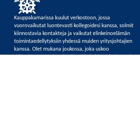
Kauppakamarissa kuulut verkostoon, jossa
vuorovaikutat luontevasti kollegoidesi kanssa, solmit
kiinnostavia kontakteja ja vaikutat elinkeinoelämän
toimintaedellytyksiin yhdessä muiden yritysjohtajien
kanssa. Olet mukana joukossa, joka uskoo
tulevaisuuteen, ajattelee isosti ja kehittää jatkuvasti
osaamistaan.
Satakunnan kauppakamari
Valtakatu 6, 28100 Pori
Avoinna ma - pe 8.30 - 15.30.
Tilaa uutiskirje
Liity verkostoon
Tietosuojaseloste