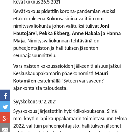
Kevätkokous 26.5.2021
Kevätkokous pidettiin korona-pandemian vuoksi
etäkokouksena Kokousasioina valittiin mm.
nimitysvaliokunta johon valituiksi tulivat
Joni
Hautojärvi, Pekka Ekberg,
Anne Hakala ja Hanna
Maja
. Nimitysvaliokunnan tehtävänä on
puheejontajiston ja hallituksen jäsenten
seuraajasuunnittelu.
Varsinaisten kokousasioiden jälkeen tilaisuus jatkui
Keskuskauppakamarin pääekonomisti
Mauri
Kotamäen
esitelmällä ´Syteen vai saveen? –
ajankohtaista taloudesta.
Syyskokous 9.12.2021
Syyskokous järjestettiin hybiridikokouksena. Siinä
mm. käytiin läpi kauppakamarin toimintasuunnitelma
2022, valittiin puheenjohtajisto, hallituksen jäsenet