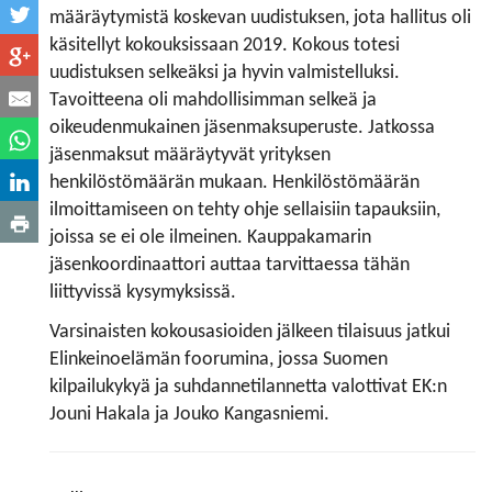
määräytymistä koskevan uudistuksen, jota hallitus oli
käsitellyt kokouksissaan 2019. Kokous totesi
uudistuksen selkeäksi ja hyvin valmistelluksi.
Tavoitteena oli mahdollisimman selkeä ja
oikeudenmukainen jäsenmaksuperuste. Jatkossa
jäsenmaksut määräytyvät yrityksen
henkilöstömäärän mukaan. Henkilöstömäärän
ilmoittamiseen on tehty ohje sellaisiin tapauksiin,
joissa se ei ole ilmeinen. Kauppakamarin
jäsenkoordinaattori auttaa tarvittaessa tähän
liittyvissä kysymyksissä.
Varsinaisten kokousasioiden jälkeen tilaisuus jatkui
Elinkeinoelämän foorumina, jossa Suomen
kilpailukykyä ja suhdannetilannetta valottivat EK:n
Jouni Hakala ja Jouko Kangasniemi.