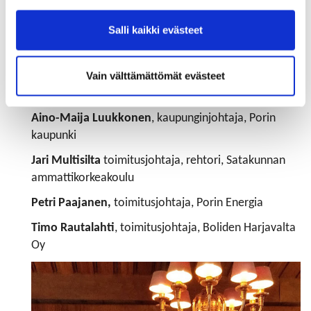
Hannu Heiskanen,
toimitusjohtaja, Aurubis Finland
Oy
Salli kaikki evästeet
Juha Heljakka
, toimitusjohtaja, Brand ID Oy
Vain välttämättömät evästeet
Matti Kiuru,
toimitusjohtaja, Länsi-Suomen
Osuuspankki
Aino-Maija Luukkonen
, kaupunginjohtaja, Porin
kaupunki
Jari Multisilta
toimitusjohtaja, rehtori, Satakunnan
ammattikorkeakoulu
Petri Paajanen,
toimitusjohtaja, Porin Energia
Timo Rautalahti
, toimitusjohtaja, Boliden Harjavalta
Oy