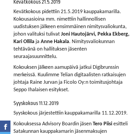
Kevätkokous 21.5.2019
Kevätkokous pidettiin 21.5.2019 kauppakamarilla.
Kokousasioina mm. nimettiin hallinnollisen
uudistuksen jälkeen ensimmäinen nimitysvaliokunta,
johon valituksi tulivat
Joni Hautojärvi, Pekka Ekberg,
Kari Ollila
ja
Anne Hakala
. Nimitysvaliokunnan
tehtävänä on hallituksen jäsenten
seuraajasuunnittelu.
Kokouksen jälkeen aamupäivä jatkui Digibrunssin
merkeissä. Kuulimme Telian digitaalisten ratkaisujen
johtaja Raine Jurvan ja Ficolo Oy:n toimitusjohtaja
Seppo Ihalaisen esitykset.
Syyskokous 11.12.2019
Syyskokous järjestettiin kauppakamarilla 11.12.2019.
Kokouksessa Advisory Boardin jäsen
Tero Piisi
esitteli
Satakunnan kauppakamarin jäsenmaksujen