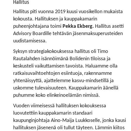
Hallitus
Hallitus piti vuonna 2019 kuusi vuosikellon mukaista
kokousta. Hallituksen ja kauppakamarin
puheenjohtajana toimi
Pekka Ekberg.
Hallitus asetti
Advisory Boardille tehtävän jäsenmaksuperusteiden
uudistamisessa.
Syksyn strategiakokouksessa hallitus oli Timo
Rautalahden isännöimänä Bolidenin tiloissa ja
keskusteli vaikuttamisen tavoista. Haluamme olla
ratkaisuvaihtoehtojen esiintuoja, rakennamme
yhtenäisyyttä, ajattelemme kasvu-mindsetillä ja
uskomme tulevaisuuteen. Kauppakamarin äänellä
puhumme koko elinkeinoelämän nimissä.
Vuoden viimeisessä hallituksen kokouksessa
luovutettiin kauppakamarin standaari
kaupunginjohtaja Aino-Maija Luukkoselle, jonka kausi
hallituksen jäsenenä oli tullut täyteen. Lämmin kiitos