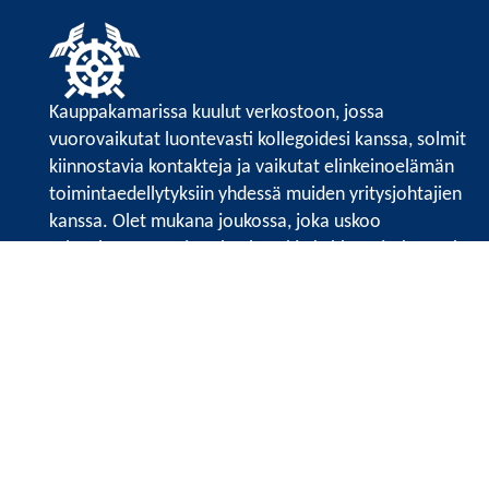
Kauppakamarissa kuulut verkostoon, jossa
vuorovaikutat luontevasti kollegoidesi kanssa, solmit
kiinnostavia kontakteja ja vaikutat elinkeinoelämän
toimintaedellytyksiin yhdessä muiden yritysjohtajien
kanssa. Olet mukana joukossa, joka uskoo
tulevaisuuteen, ajattelee isosti ja kehittää jatkuvasti
osaamistaan.
Satakunnan kauppakamari
Valtakatu 6, 28100 Pori
Avoinna ma - pe 8.30 - 15.30.
Tilaa uutiskirje
Liity verkostoon