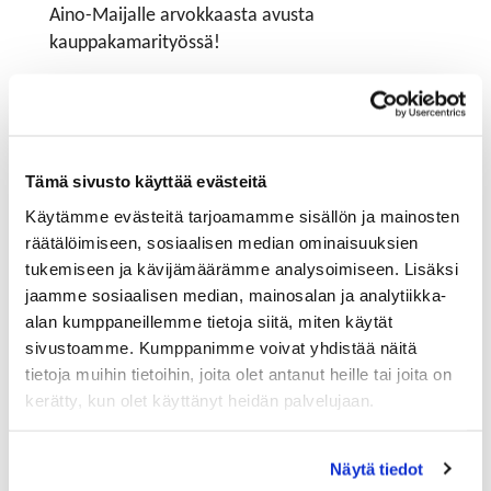
Aino-Maijalle arvokkaasta avusta
kauppakamarityössä!
Kokoonpano 2019
PUHEENJOHTAJISTO
Tämä sivusto käyttää evästeitä
Pekka Ekberg,
toimitusjohtaja, Oy Fiblon Ab,
Käytämme evästeitä tarjoamamme sisällön ja mainosten
puheenjohtaja
räätälöimiseen, sosiaalisen median ominaisuuksien
Matti Ratsula
, toimitusjohtaja, Antinasu & Ratsula Oy
tukemiseen ja kävijämäärämme analysoimiseen. Lisäksi
1, varapuheenjohtaja
jaamme sosiaalisen median, mainosalan ja analytiikka-
alan kumppaneillemme tietoja siitä, miten käytät
Pekka Saariluoma
, toimitusjohtaja, RKW Finland Oy,
sivustoamme. Kumppanimme voivat yhdistää näitä
2. varapuheenjohtaja
tietoja muihin tietoihin, joita olet antanut heille tai joita on
Sari Mäkitalo
, toimitusjohtaja, Telamurska Oy, 3.
kerätty, kun olet käyttänyt heidän palvelujaan.
varapuheenjohtaja
JÄSENET
Näytä tiedot