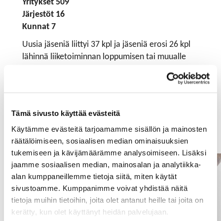
Yritykset 509
Järjestöt 16
Kunnat 7
Uusia jäseniä liittyi 37 kpl ja jäseniä erosi 26 kpl
lähinnä liiketoiminnan loppumisen tai muualle
siirtymisen vuoksi.
Jäsenmaksut määräytyivät v. 2018
näiden
periaatteiden mukaisesti.
Tämä sivusto käyttää evästeitä
Uusille jäsenille tai uusille avainhenkilöille järjestettiin
Käytämme evästeitä tarjoamamme sisällön ja mainosten
verkostoitumistilaisuus otsikolla ´
Kehity tai katoa
´
räätälöimiseen, sosiaalisen median ominaisuuksien
14.3.2018.
tukemiseen ja kävijämäärämme analysoimiseen. Lisäksi
jaamme sosiaalisen median, mainosalan ja analytiikka-
alan kumppaneillemme tietoja siitä, miten käytät
sivustoamme. Kumppanimme voivat yhdistää näitä
tietoja muihin tietoihin, joita olet antanut heille tai joita on
kerätty, kun olet käyttänyt heidän palvelujaan.