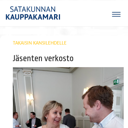
Naviga
TAKAISIN KANSILEHDELLE
Jäsenten verkosto