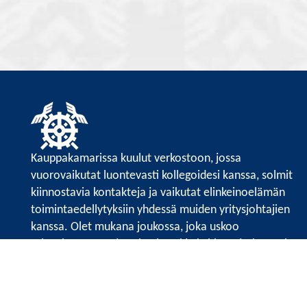
Kauppakamarissa kuulut verkostoon, jossa
vuorovaikutat luontevasti kollegoidesi kanssa, solmit
kiinnostavia kontakteja ja vaikutat elinkeinoelämän
toimintaedellytyksiin yhdessä muiden yritysjohtajien
kanssa. Olet mukana joukossa, joka uskoo
tulevaisuuteen, ajattelee isosti ja kehittää jatkuvasti
osaamistaan.
Satakunnan kauppakamari
Valtakatu 6, 28100 Pori