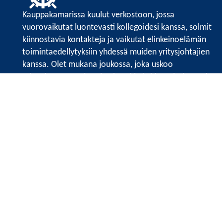
Kauppakamarissa kuulut verkostoon, jossa
vuorovaikutat luontevasti kollegoidesi kanssa, solmit
kiinnostavia kontakteja ja vaikutat elinkeinoelämän
toimintaedellytyksiin yhdessä muiden yritysjohtajien
kanssa. Olet mukana joukossa, joka uskoo
tulevaisuuteen, ajattelee isosti ja kehittää jatkuvasti
osaamistaan.
Satakunnan kauppakamari
Valtakatu 6, 28100 Pori
Avoinna ma - pe 8.30 - 15.30.
Tilaa uutiskirje
Liity verkostoon
Tietosuojaseloste