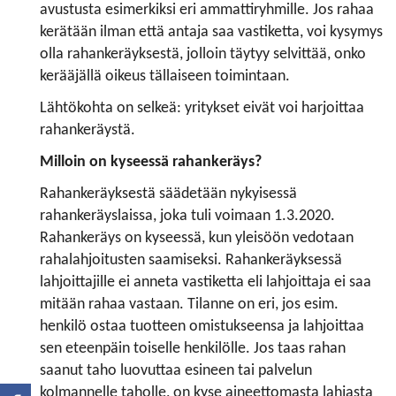
avustusta esimerkiksi eri ammattiryhmille. Jos rahaa
kerätään ilman että antaja saa vastiketta, voi kysymys
olla rahankeräyksestä, jolloin täytyy selvittää, onko
kerääjällä oikeus tällaiseen toimintaan.
Lähtökohta on selkeä: yritykset eivät voi harjoittaa
rahankeräystä.
Milloin on kyseessä rahankeräys?
Rahankeräyksestä säädetään nykyisessä
rahankeräyslaissa, joka tuli voimaan 1.3.2020.
Rahankeräys on kyseessä, kun yleisöön vedotaan
rahalahjoitusten saamiseksi. Rahankeräyksessä
lahjoittajille ei anneta vastiketta eli lahjoittaja ei saa
mitään rahaa vastaan. Tilanne on eri, jos esim.
henkilö ostaa tuotteen omistukseensa ja lahjoittaa
sen eteenpäin toiselle henkilölle. Jos taas rahan
saanut taho luovuttaa esineen tai palvelun
kolmannelle taholle, on kyse aineettomasta lahjasta