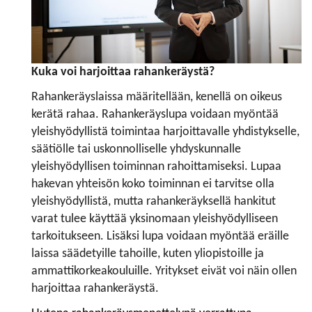
Kuka voi harjoittaa rahankeräystä?
Rahankeräyslaissa määritellään, kenellä on oikeus
kerätä rahaa. Rahankeräyslupa voidaan myöntää
yleishyödyllistä toimintaa harjoittavalle yhdistykselle,
säätiölle tai uskonnolliselle yhdyskunnalle
yleishyödyllisen toiminnan rahoittamiseksi. Lupaa
hakevan yhteisön koko toiminnan ei tarvitse olla
yleishyödyllistä, mutta rahankeräyksellä hankitut
varat tulee käyttää yksinomaan yleishyödylliseen
tarkoitukseen. Lisäksi lupa voidaan myöntää eräille
laissa säädetyille tahoille, kuten yliopistoille ja
ammattikorkeakouluille. Yritykset eivät voi näin ollen
harjoittaa rahankeräystä.