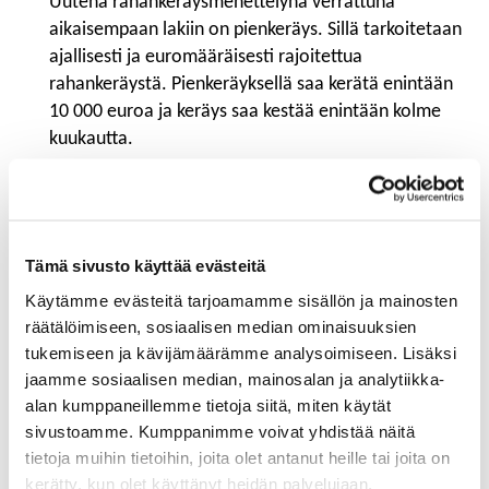
Uutena rahankeräysmenettelynä verrattuna
aikaisempaan lakiin on pienkeräys. Sillä tarkoitetaan
ajallisesti ja euromääräisesti rajoitettua
rahankeräystä. Pienkeräyksellä saa kerätä enintään
10 000 euroa ja keräys saa kestää enintään kolme
kuukautta.
Pienkeräyksen voi järjestää yleishyödyllisten
yhdistysten ja säätiöiden lisäksi esimerkiksi vähintään
kolmen luonnollisen henkilön rekisteröimätön ryhmä.
Pienkeräyksen voi järjestää myös muuhun kuin
Tämä sivusto käyttää evästeitä
yleishyödylliseen tarkoitukseen, mutta ei kuitenkaan
Käytämme evästeitä tarjoamamme sisällön ja mainosten
elinkeinotoimintaan tai oikeushenkilöllisyyden
räätälöimiseen, sosiaalisen median ominaisuuksien
varallisuuden kasvattamiseen.
tukemiseen ja kävijämäärämme analysoimiseen. Lisäksi
jaamme sosiaalisen median, mainosalan ja analytiikka-
Osakeyhtiöiden osalta tulee muistaa, että yhtiön
alan kumppaneillemme tietoja siitä, miten käytät
toiminnan tarkoituksena on tuottaa voittoa
sivustoamme. Kumppanimme voivat yhdistää näitä
osakkeenomistajille, eikä rahankeräys ole tämän
tietoja muihin tietoihin, joita olet antanut heille tai joita on
mukaista toimintaa eikä yhtiöjärjestyksenkään
kerätty, kun olet käyttänyt heidän palvelujaan.