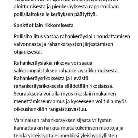
aloittamisesta ja pienkeräyksestä raportoidaan
poliisilaitokselle keräyksen päätyttyä.
Sanktiot lain rikkomisesta
Poliisihallitus vastaa rahankeräyslain noudattamisen
valvonnasta ja rahankeräysten järjestämisen
ohjauksesta.
Rahankeräyslakia rikkova voi saada
sakkorangaistuksen rahankeräysrikkomuksesta.
Rahankeräysrikoksesta ja lievästä
rahankeräysrikoksesta säädetään rikoslaissa.
Seurauksena voi olla myös rikoslain mukainen
menettämisseuraamus ja kyseeseen voi tulla myös
oikeushenkilön rangaistusvastuu.
Varsinaisen rahankeräyksen sijasta yritysten
kannattaakin harkita muita tukemisen muotoja ja
tehdä yhteistyötä esimerkiksi yleishyödyllisten