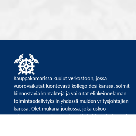
Kauppakamarissa kuulut verkostoon, jossa
vuorovaikutat luontevasti kollegoidesi kanssa, solmit
kiinnostavia kontakteja ja vaikutat elinkeinoelämän
toimintaedellytyksiin yhdessä muiden yritysjohtajien
kanssa. Olet mukana joukossa, joka uskoo
tulevaisuuteen, ajattelee isosti ja kehittää jatkuvasti
osaamistaan.
Satakunnan kauppakamari