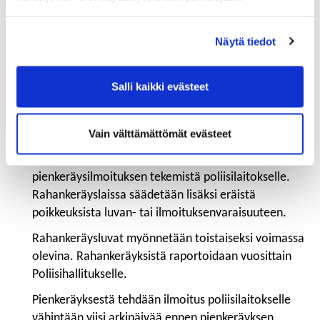
mukaista. Yhtiöjärjestyksessä voidaan kuitenkin
määrätä, että yhtiöllä on jokin muu kuin
voitontuottamistarkoitus. On myös syytä muistaa,
Näytä tiedot
että poikkeuksellisina aikoinakin – tai erityisesti juuri
silloin – johdolla on osakeyhtiölain mukainen vastuu
Salli kaikki evästeet
toimistaan.
Millainen lupa vaaditaan?
Vain välttämättömät evästeet
Rahankeräys edellyttää joko Poliisihallituksen
myöntämää rahankeräyslupaa tai
pienkeräysilmoituksen tekemistä poliisilaitokselle.
Rahankeräyslaissa säädetään lisäksi eräistä
poikkeuksista luvan- tai ilmoituksenvaraisuuteen.
Rahankeräysluvat myönnetään toistaiseksi voimassa
olevina. Rahankeräyksistä raportoidaan vuosittain
Poliisihallitukselle.
Pienkeräyksestä tehdään ilmoitus poliisilaitokselle
vähintään viisi arkipäivää ennen pienkeräyksen