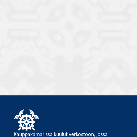
Kauppakamarissa kuulut verkostoon, jossa