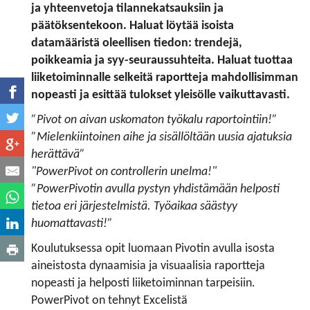
ja yhteenvetoja tilannekatsauksiin ja
päätöksentekoon. Haluat löytää isoista
datamääristä oleellisen tiedon: trendejä,
poikkeamia ja syy-seuraussuhteita. Haluat tuottaa
liiketoiminnalle selkeitä raportteja mahdollisimman
nopeasti ja esittää tulokset yleisölle vaikuttavasti.
”Pivot on aivan uskomaton työkalu raportointiin!”
”Mielenkiintoinen aihe ja sisällöltään uusia ajatuksia
herättävä”
"PowerPivot on controllerin unelma!"
”PowerPivotin avulla pystyn yhdistämään helposti
tietoa eri järjestelmistä. Työaikaa säästyy
huomattavasti!”
Koulutuksessa opit luomaan Pivotin avulla isosta
aineistosta dynaamisia ja visuaalisia raportteja
nopeasti ja helposti liiketoiminnan tarpeisiin.
PowerPivot on tehnyt Excelistä