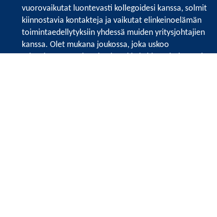
vuorovaikutat luontevasti kollegoidesi kanssa, solmit
kiinnostavia kontakteja ja vaikutat elinkeinoelämän
toimintaedellytyksiin yhdessä muiden yritysjohtajien
kanssa. Olet mukana joukossa, joka uskoo
tulevaisuuteen, ajattelee isosti ja kehittää jatkuvasti
osaamistaan.
Satakunnan kauppakamari
Valtakatu 6, 28100 Pori
Avoinna ma - pe 8.30 - 15.30.
Tilaa uutiskirje
Liity verkostoon
Tietosuojaseloste