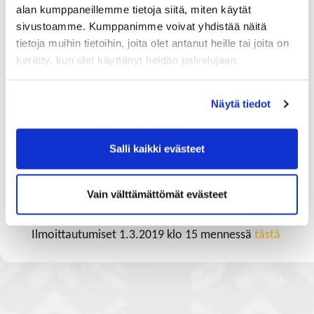
alan kumppaneillemme tietoja siitä, miten käytät
Mitä ovat Pivot-taulukko, Pivot-kaavio ja osittaja?
Kuinka muodostan Pivot-taulukon ja -kaavion?
sivustoamme. Kumppanimme voivat yhdistää näitä
Kuinka saan dynaamisuutta osittajan avulla?
tietoja muihin tietoihin, joita olet antanut heille tai joita on
Kuinka tuon PowerPivotiin dataa järjestelmistä?
kerätty, kun olet käyttänyt heidän palvelujaan.
Kuinka yhdistän eri järjestelmistä ja tietokannoista
tuotua dataa?
Miten laskenta toteutetaan PowerPivotissa?
Näytä tiedot
Miten voin hyödyntää PowerQuery-ohjelmaa
raportoinnissa?
Salli kaikki evästeet
Osallistumismaksu:
Kauppakamarin jäsenille hinta on 120 € + alv 24 %,
muille 230 € + alv 24 %
Vain välttämättömät evästeet
Ilmoittautuminen:
Ilmoittautumiset 1.3.2019 klo 15 mennessä
tästä