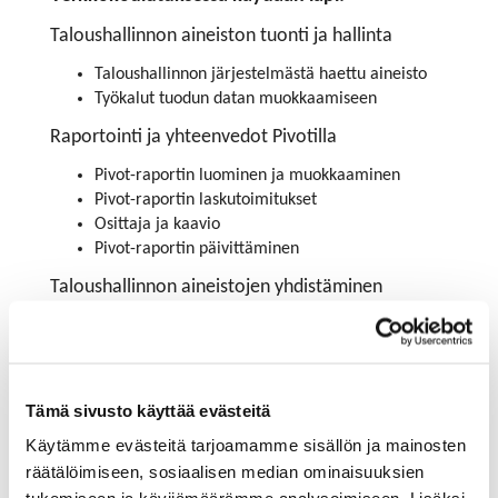
Taloushallinnon aineiston tuonti ja hallinta
Taloushallinnon järjestelmästä haettu aineisto
Työkalut tuodun datan muokkaamiseen
Raportointi ja yhteenvedot Pivotilla
Pivot-raportin luominen ja muokkaaminen
Pivot-raportin laskutoimitukset
Osittaja ja kaavio
Pivot-raportin päivittäminen
Taloushallinnon aineistojen yhdistäminen
Eri aineistojen yhdistäminen, esimerkiksi tilikartta,
organisaatiokartta, tapahtumat
Tietomallin käyttö, PowerPivotin esittely
Tämä sivusto käyttää evästeitä
Visuaalisuus
Käytämme evästeitä tarjoamamme sisällön ja mainosten
Lukujen havainnollistaminen: liikennemerkit,
räätälöimiseen, sosiaalisen median ominaisuuksien
värisymbolit, kaaviot