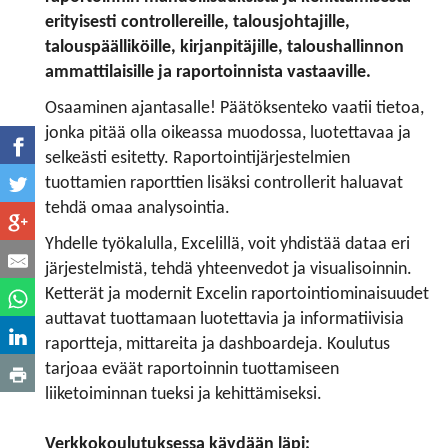
erityisesti controllereille, talousjohtajille,
talouspäälliköille, kirjanpitäjille, taloushallinnon
ammattilaisille ja raportoinnista vastaaville.
Osaaminen ajantasalle! Päätöksenteko vaatii tietoa,
jonka pitää olla oikeassa muodossa, luotettavaa ja
selkeästi esitetty. Raportointijärjestelmien
tuottamien raporttien lisäksi controllerit haluavat
tehdä omaa analysointia.
Yhdelle työkalulla, Excelillä, voit yhdistää dataa eri
järjestelmistä, tehdä yhteenvedot ja visualisoinnin.
Ketterät ja modernit Excelin raportointiominaisuudet
auttavat tuottamaan luotettavia ja informatiivisia
raportteja, mittareita ja dashboardeja. Koulutus
tarjoaa eväät raportoinnin tuottamiseen
liiketoiminnan tueksi ja kehittämiseksi.
Verkkokoulutuksessa käydään läpi: