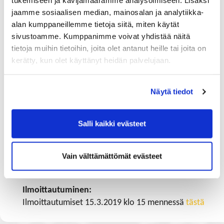
tukemiseen ja kävijämäärämme analysoimiseen. Lisäksi
Esittäminen ja PowerPoint, SmartArt-grafiikka
jaamme sosiaalisen median, mainosalan ja analytiikka-
alan kumppaneillemme tietoja siitä, miten käytät
sivustoamme. Kumppanimme voivat yhdistää näitä
tietoja muihin tietoihin, joita olet antanut heille tai joita on
kerätty, kun olet käyttänyt heidän palvelujaan.
Näytä tiedot
Salli kaikki evästeet
Osallistumismaksu:
Vain välttämättömät evästeet
​​​​​​​Kauppakamarin jäsenille hinta on 120 € + alv 24 %,
muille 230 € + alv 24 %
Ilmoittautuminen:
Ilmoittautumiset 15.3.2019 klo 15 mennessä
tästä