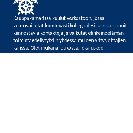
Kauppakamarissa kuulut verkostoon, jossa
vuorovaikutat luontevasti kollegoidesi kanssa, solmit
kiinnostavia kontakteja ja vaikutat elinkeinoelämän
toimintaedellytyksiin yhdessä muiden yritysjohtajien
kanssa. Olet mukana joukossa, joka uskoo
tulevaisuuteen, ajattelee isosti ja kehittää jatkuvasti
osaamistaan.
Satakunnan kauppakamari
Valtakatu 6, 28100 Pori
Avoinna ma - pe 8.30 - 15.30.
Tilaa uutiskirje
Liity verkostoon
Tietosuojaseloste