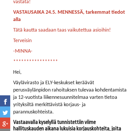
vastata!
VASTAUSAIKA 24.5. MENNESSÄ, tarkemmat tiedot
alla
Tätä kautta saadaan taas vaikutettua asioihin!
Terveisin
-MINNA-
*****************
Hei,
Väylävirasto ja ELY-keskukset keräävät
perusväylänpidon rahoituksen tulevaa kohdentamista
ja 12-vuotista liikennesuunnitelmaa varten tietoa
yrityksiltä merkittävistä korjaus- ja
parannuskohteista.
Vastaavalla kyselyllä tunnistettiin viime
hallituskauden aikana lukuisia korjauskohteita, joita