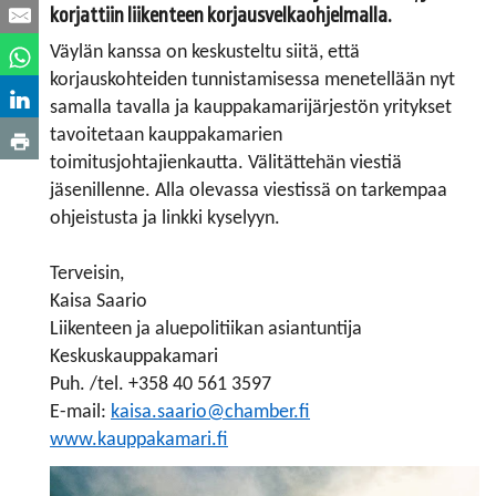
korjattiin liikenteen korjausvelkaohjelmalla.
Väylän kanssa on keskusteltu siitä, että
korjauskohteiden tunnistamisessa menetellään nyt
samalla tavalla ja kauppakamarijärjestön yritykset
tavoitetaan kauppakamarien
toimitusjohtajienkautta. Välitättehän viestiä
jäsenillenne. Alla olevassa viestissä on tarkempaa
ohjeistusta ja linkki kyselyyn.
Terveisin,
Kaisa Saario
Liikenteen ja aluepolitiikan asiantuntija
Keskuskauppakamari
Puh. /tel. +358 40 561 3597
E-mail:
kaisa.saario@chamber.fi
www.kauppakamari.fi