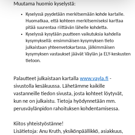
Muutama huomio kyselystä:
Kyselyssä pyydetään merkitsemään kohde kartalle.
Huomatkaa, että kohteen merkitsemiseksi karttaa
pitää suurentaa riittävän lähelle kohdetta.
Kyselyssä kysytään puutteen vaikutuksia kahdella
kysymyksellä: ensimmäisen kysymyksen tieto
julkaistaan yhteenvetokartassa, jälkimmäisen
kysymyksen vastaukset jäävät Väylän ja ELY-keskusten
tietoon.
Palautteet julkaistaan kartalla
www.vayla.fi
-
sivustolla kesäkuussa. Lähetämme kaikille
vastanneille tiedon sivusta, josta kohteet löytyvät,
kun ne on julkaistu. Tietoja hyödynnetään mm.
perusväylänpidon rahoituksen kohdentamisessa.
Kiitos yhteistyöstänne!
Lisätietoja: Anu Kruth, yksikönpäällikkö, asiakkuus,