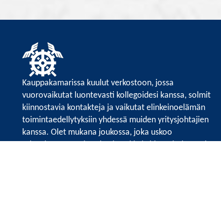
Kauppakamarissa kuulut verkostoon, jossa
vuorovaikutat luontevasti kollegoidesi kanssa, solmit
kiinnostavia kontakteja ja vaikutat elinkeinoelämän
toimintaedellytyksiin yhdessä muiden yritysjohtajien
kanssa. Olet mukana joukossa, joka uskoo
tulevaisuuteen, ajattelee isosti ja kehittää jatkuvasti
osaamistaan.
Satakunnan kauppakamari
Valtakatu 6, 28100 Pori
Avoinna ma - pe 8.30 - 15.30.