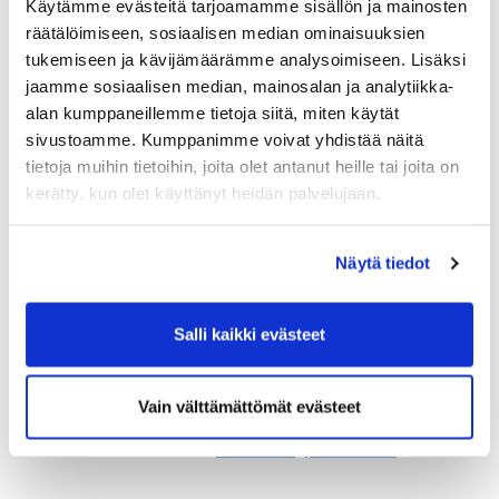
Käytämme evästeitä tarjoamamme sisällön ja mainosten
räätälöimiseen, sosiaalisen median ominaisuuksien
tukemiseen ja kävijämäärämme analysoimiseen. Lisäksi
jaamme sosiaalisen median, mainosalan ja analytiikka-
Väyläverkon merkittävimpien ongelmakohtien
alan kumppaneillemme tietoja siitä, miten käytät
kartoitus
sivustoamme. Kumppanimme voivat yhdistää näitä
tietoja muihin tietoihin, joita olet antanut heille tai joita on
Väylänpidon tavoitteena on mahdollistaa Suomen
kerätty, kun olet käyttänyt heidän palvelujaan.
hyvinvointi, kilpailukyky ja kestävä kasvu. Väylä ja
ELY-keskukset keräävät elinkeinoelämältä tietoa
Näytä tiedot
väyläverkon merkittävimmistä korjaus- ja
parannuskohteista karttakyselyllä. Kyselyllä halutaan
tunnistaa merkittävimmät puutteet väyläverkossa
Salli kaikki evästeet
elinkeinoelämän kilpailukyvyn ja kestävän kasvun
sekä työmatkaliikenteen näkökulmasta.
Vain välttämättömät evästeet
Pyydämme vastauksianne pe 24.5. mennessä.
TÄSTÄ KYSELYYN
:
suomeksi
;
på svenska