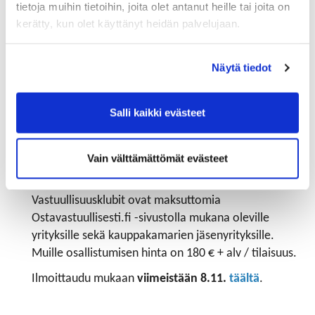
tietoja muihin tietoihin, joita olet antanut heille tai joita on
Elina Koskipahta
, Chief Marketing Officer,
kerätty, kun olet käyttänyt heidän palvelujaan.
vastuullisuusmuotoilija, Infine
14.20
Näytä tiedot
Aikaa kysymyksille
14.30
Salli kaikki evästeet
Tilaisuus päättyy
Tilaisuus järjestetään verkossa Zoom-kokouspalvelun
kautta. Linkki tilaisuuteen lähetetään sähköpostitse
Vain välttämättömät evästeet
ennen tilaisuutta.
Vastuullisuusklubit ovat maksuttomia
Ostavastuullisesti.fi -sivustolla mukana oleville
yrityksille sekä kauppakamarien jäsenyrityksille.
Muille osallistumisen hinta on 180 € + alv / tilaisuus.
Ilmoittaudu mukaan
viimeistään 8.11.
täältä
.