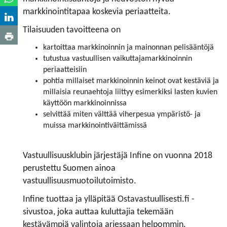
markkinointitapaa koskevia periaatteita.
Tilaisuuden tavoitteena on
kartoittaa markkinoinnin ja mainonnan pelisääntöjä
tutustua vastuullisen vaikuttajamarkkinoinnin
periaatteisiin
pohtia millaiset markkinoinnin keinot ovat kestäviä ja
millaisia reunaehtoja liittyy esimerkiksi lasten kuvien
käyttöön markkinoinnissa
selvittää miten välttää viherpesua ympäristö- ja
muissa markkinointiväittämissä
Vastuullisuusklubin järjestäjä Infine on vuonna 2018
perustettu Suomen ainoa
vastuullisuusmuotoilutoimisto.
Infine tuottaa ja ylläpitää Ostavastuullisesti.fi -
sivustoa, joka auttaa kuluttajia tekemään
kestävämpiä valintoja arjessaan helpommin.