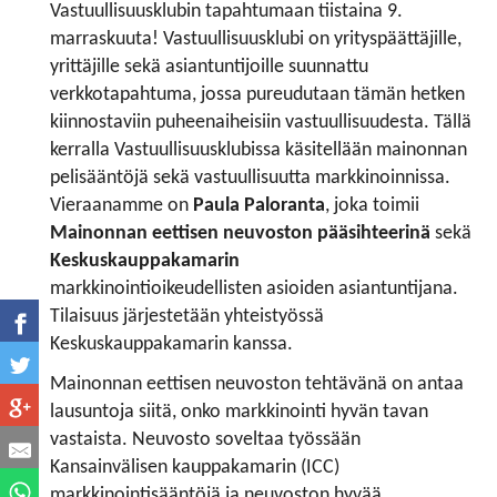
Vastuullisuusklubin tapahtumaan tiistaina 9.
marraskuuta! Vastuullisuusklubi on yrityspäättäjille,
yrittäjille sekä asiantuntijoille suunnattu
verkkotapahtuma, jossa pureudutaan tämän hetken
kiinnostaviin puheenaiheisiin vastuullisuudesta. Tällä
kerralla Vastuullisuusklubissa käsitellään mainonnan
pelisääntöjä sekä vastuullisuutta markkinoinnissa.
Vieraanamme on
Paula Paloranta
, joka toimii
Mainonnan eettisen neuvoston pääsihteerinä
sekä
Keskuskauppakamarin
markkinointioikeudellisten asioiden asiantuntijana.
Tilaisuus järjestetään yhteistyössä
Keskuskauppakamarin kanssa.
Mainonnan eettisen neuvoston tehtävänä on antaa
lausuntoja siitä, onko markkinointi hyvän tavan
vastaista. Neuvosto soveltaa työssään
Kansainvälisen kauppakamarin (ICC)
markkinointisääntöjä ja neuvoston hyvää