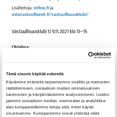
Lisätietoja:
infine.fi
ja
ostavastuullisesti.fi/vastuullisuusklubi/
Vastuullisuusklubi ti 9.11.2021 klo 13–15
Ohjelma:
13.00
Tilaisuus alkaa
13.05
Tämä sivusto käyttää evästeitä
Markkinoinnin pelisäännöt tutuksi
Käytämme evästeitä tarjoamamme sisällön ja mainosten
Paula Paloranta
, pääsihteeri, Mainonnan eettinen
räätälöimiseen, sosiaalisen median ominaisuuksien
neuvosto
tukemiseen ja kävijämäärämme analysoimiseen. Lisäksi
jaamme sosiaalisen median, mainosalan ja analytiikka-
14.00
alan kumppaneillemme tietoja siitä, miten käytät
Tosiasiallinen vastuullisuus – miten välttää
sivustoamme. Kumppanimme voivat yhdistää näitä
viherpesu?