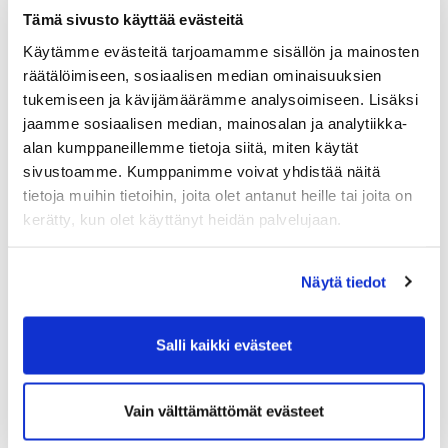
Ville Kotka, toimitusjohtaja, Kotka & co.
Tämä sivusto käyttää evästeitä
Asianajotoimisto Oy
Käytämme evästeitä tarjoamamme sisällön ja mainosten
Tommi Kumlander, business controller, Valmet
räätälöimiseen, sosiaalisen median ominaisuuksien
Technologies Oy
tukemiseen ja kävijämäärämme analysoimiseen. Lisäksi
jaamme sosiaalisen median, mainosalan ja analytiikka-
Erkki Lehtonen, toimitusjohtaja, Lehtosen Konepaja
alan kumppaneillemme tietoja siitä, miten käytät
Oy
sivustoamme. Kumppanimme voivat yhdistää näitä
Aino-Maija Luukkonen, kaupunginjohtaja, Porin
tietoja muihin tietoihin, joita olet antanut heille tai joita on
kaupunki
kerätty, kun olet käyttänyt heidän palvelujaan.
Jari Multisilta, johtaja, Porin yliopistokeskus
Näytä tiedot
Juha Mäenpää, toimitusjohtaja, T.M. Palojoki Oy
Sari Mäkitalo, toimitusjohtaja, Telamurska Oy
Salli kaikki evästeet
Juha-Matti Ojanperä, liiketoimintajohtaja,
Rantalainen Pori
Vain välttämättömät evästeet
Jarmo Oksman, toimitusjohtaja, Osuuskunta
Satamaito