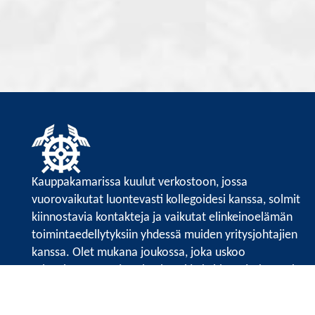
Kauppakamarissa kuulut verkostoon, jossa
vuorovaikutat luontevasti kollegoidesi kanssa, solmit
kiinnostavia kontakteja ja vaikutat elinkeinoelämän
toimintaedellytyksiin yhdessä muiden yritysjohtajien
kanssa. Olet mukana joukossa, joka uskoo
tulevaisuuteen, ajattelee isosti ja kehittää jatkuvasti
osaamistaan.
Satakunnan kauppakamari