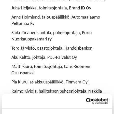
Juha Heljakka, toimitusjohtaja, Brand ID Oy
Anne Holmlund, talouspäällikkö, Automaalaamo
Peltomaa Ky
Saila Järvinen-Junttila, puheenjohtaja, Porin
Nuorkauppakamari ry
Tero Järvistö, osastojohtaja, Handelsbanken
Aku Keltto, johtaja, PDL-Palvelut Oy
Matti Kiuru, toimitusjohtaja, Länsi-Suomen
Osuuspankki
Pia Kiuru, asiakkuuspäällikkö, Finnvera Oyj
Raimo Kivioja, hallituksen puheenjohtaja, Nakkila
Group Oy
Jari Koskinen, aluejohtaja, DNA Oy Pori