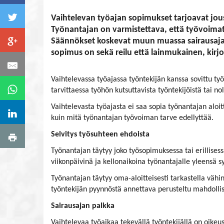
Vaihtelevan työajan sopimukset tarjoavat joust
Työnantajan on varmistettava, että työvoimat
Säännökset koskevat muun muassa sairausajan 
sopimus on sekä reilu että lainmukainen, kirjo
Vaihtelevassa työajassa työntekijän kanssa sovittu t
tarvittaessa työhön kutsuttavista työntekijöistä tai no
Vaihtelevasta työajasta ei saa sopia työnantajan alo
kuin mitä työnantajan työvoiman tarve edellyttää.
Selvitys työsuhteen ehdoista
Työnantajan täytyy joko työsopimuksessa tai erillisess
viikonpäivinä ja kellonaikoina työnantajalle yleensä 
Työnantajan täytyy oma-aloitteisesti tarkastella väh
työntekijän pyynnöstä annettava perusteltu mahdollis
Sairausajan palkka
Vaihtelevaa työaikaa tekevällä työntekijällä on oike