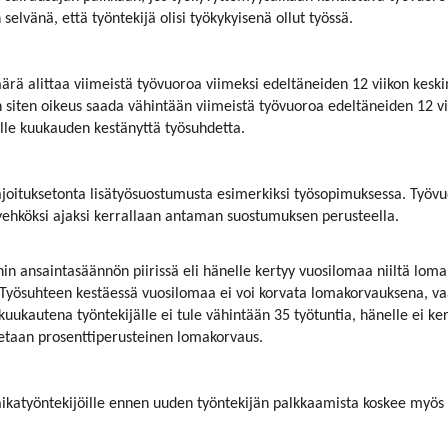
selvänä, että työntekijä olisi työkykyisenä ollut työssä.
ärä alittaa viimeistä työvuoroa viimeksi edeltäneiden 12 viikon kes
on siten oikeus saada vähintään viimeistä työvuoroa edeltäneiden 12
alle kuukauden kestänyttä työsuhdetta.
ajoituksetonta lisätyösuostumusta esimerkiksi työsopimuksessa. Työvu
yhyehköksi ajaksi kerrallaan antaman suostumuksen perusteella.
in ansaintasäännön piirissä eli hänelle kertyy vuosilomaa niiltä lo
a. Työsuhteen kestäessä vuosilomaa ei voi korvata lomakorvauksena, v
autena työntekijälle ei tule vähintään 35 työtuntia, hänelle ei ke
etaan prosenttiperusteinen lomakorvaus.
a-aikatyöntekijöille ennen uuden työntekijän palkkaamista koskee myös