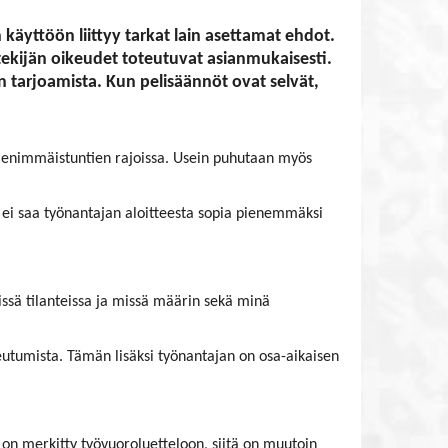
käyttöön liittyy tarkat lain asettamat ehdot.
tekijän oikeudet toteutuvat asianmukaisesti.
 tarjoamista. Kun pelisäännöt ovat selvät,
ja enimmäistuntien rajoissa. Usein puhutaan myös
a ei saa työnantajan aloitteesta sopia pienemmäksi
missä tilanteissa ja missä määrin sekä minä
eutumista. Tämän lisäksi työnantajan on osa-aikaisen
 on merkitty työvuoroluetteloon, siitä on muutoin