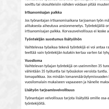
sovittu tai olosuhteisiin nähden voidaan pitää muuten 
Irtisanomisajan palkka
Jos työnantajan irtisanomisaikana tarjoaman työn mä
alituksesta aiheutuva ansionmenetys. Työntekijällä 
irtisanomisajan palkka. Korvausvelvollisuus ei koske 
Työntekijän suostumus lisätyöhön
Vaihtelevaa työaikaa tekevä työntekijä ei voi antaa r
teettää vain työntekijän kutakin kertaa varten tai l
Vuosiloma
Vaihtelevan työajan työntekijä on useimmiten 35 tunn
vähintään 35 työtuntia tai työssäolon veroista tunti
lomapalkkaa. Jos minään lomanmääräytymisvuoden kuuk
vuosilomalain mukaiseen vapaaseen ja hänelle maks
Lisätyön tarjoamisvelvollisuus
Työnantajan velvollisuus tarjota lisätyötä omille os
työntekijöitä.