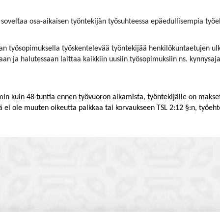
soveltaa osa-aikaisen työntekijän työsuhteessa epäedullisempia työeht
ajan työsopimuksella työskentelevää työntekijää henkilökuntaetujen ul
n ja halutessaan laittaa kaikkiin uusiin työsopimuksiin ns. kynnysaja
n kuin 48 tuntia ennen työvuoron alkamista, työntekijälle on makse
lä ei ole muuten oikeutta palkkaa tai korvaukseen TSL 2:12 §:n, työe