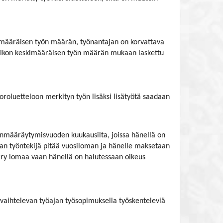
kimääräisen työn määrän, työnantajan on korvattava
 viikon keskimääräisen työn määrän mukaan laskettu
oroluetteloon merkityn työn lisäksi lisätyötä saadaan
manmääräytymisvuoden kuukausilta, joissa hänellä on
aan työntekijä pitää vuosiloman ja hänelle maksetaan
rry lomaa vaan hänellä on halutessaan oikeus
 vaihtelevan työajan työsopimuksella työskenteleviä