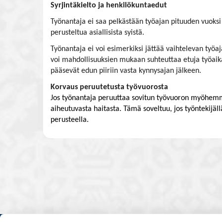
Syrjintäkielto ja henkilökuntaedut
Työnantaja ei saa pelkästään työajan pituuden vuoksi 
perusteltua asiallisista syistä.
Työnantaja ei voi esimerkiksi jättää vaihtelevan työ
voi mahdollisuuksien mukaan suhteuttaa etuja työaikaa
pääsevät edun piiriin vasta kynnysajan jälkeen.
Korvaus peruutetusta työvuorosta
Jos työnantaja peruuttaa sovitun työvuoron myöhemmi
aiheutuvasta haitasta. Tämä soveltuu, jos työntekijäl
perusteella.