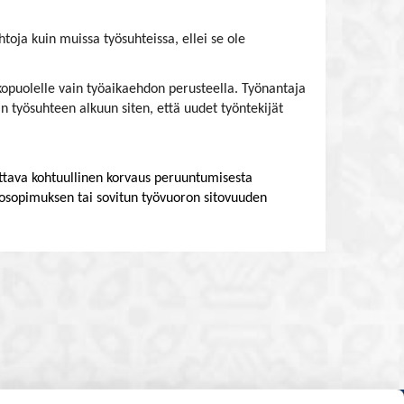
oja kuin muissa työsuhteissa, ellei se ole
kopuolelle vain työaikaehdon perusteella. Työnantaja
n työsuhteen alkuun siten, että uudet työntekijät
ttava kohtuullinen korvaus peruuntumisesta
htosopimuksen tai sovitun työvuoron sitovuuden