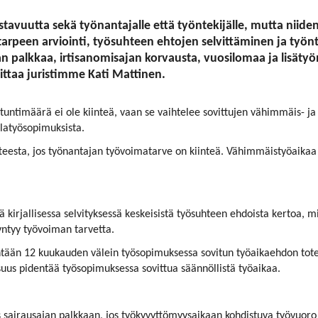
avuutta sekä työnantajalle että työntekijälle, mutta niiden 
arpeen arviointi, työsuhteen ehtojen selvittäminen ja työn
palkkaa, irtisanomisajan korvausta, vuosilomaa ja lisätyön
ittaa juristimme Kati Mattinen.
yötuntimäärä ei ole kiinteä, vaan se vaihtelee sovittujen vähimmäis- 
llatyösopimuksista.
itteesta, jos työnantajan työvoimatarve on kiinteä. Vähimmäistyöaika
ä kirjallisessa selvityksessä keskeisistä työsuhteen ehdoista kertoa, 
syntyy työvoiman tarvetta.
intään 12 kuukauden välein työsopimuksessa sovitun työaikaehdon tot
uus pidentää työsopimuksessa sovittua säännöllistä työaikaa.
us sairausajan palkkaan, jos työkyvyttömyysaikaan kohdistuva työvuoro