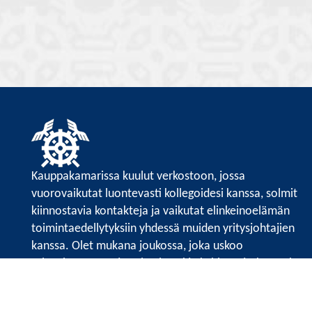
Kauppakamarissa kuulut verkostoon, jossa
vuorovaikutat luontevasti kollegoidesi kanssa, solmit
kiinnostavia kontakteja ja vaikutat elinkeinoelämän
toimintaedellytyksiin yhdessä muiden yritysjohtajien
kanssa. Olet mukana joukossa, joka uskoo
tulevaisuuteen, ajattelee isosti ja kehittää jatkuvasti
osaamistaan.
Satakunnan kauppakamari