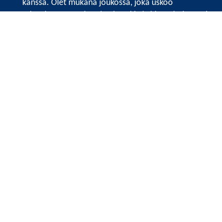
kanssa. Olet mukana joukossa, joka uskoo
tulevaisuuteen, ajattelee isosti ja kehittää jatkuvasti
osaamistaan.
Satakunnan kauppakamari
Valtakatu 6, 28100 Pori
Avoinna ma - pe 8.30 - 15.30.
Tilaa uutiskirje
Liity verkostoon
Tietosuojaseloste
Etusivu
Painopisteet
Verkostoidu