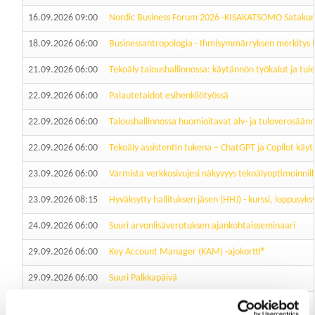
16.09.2026 09:00
Nordic Business Forum 2026 -KISAKATSOMO Satakun
18.09.2026 06:00
Businessantropologia - Ihmisymmärryksen merkitys l
21.09.2026 06:00
Tekoäly taloushallinnossa: käytännön työkalut ja tu
22.09.2026 06:00
Palautetaidot esihenkilötyössä
22.09.2026 06:00
Taloushallinnossa huomioitavat alv- ja tuloverosään
22.09.2026 06:00
Tekoäly assistentin tukena – ChatGPT ja Copilot käy
23.09.2026 06:00
Varmista verkkosivujesi näkyvyys tekoälyoptimoinnil
23.09.2026 08:15
Hyväksytty hallituksen jäsen (HHJ) - kurssi, loppusy
24.09.2026 06:00
Suuri arvonlisäverotuksen ajankohtaisseminaari
29.09.2026 06:00
Key Account Manager (KAM) -ajokortti®
29.09.2026 06:00
Suuri Palkkapäivä
29.09.2026 06:00
Tehosta myyntityötäsi tekoälyllä