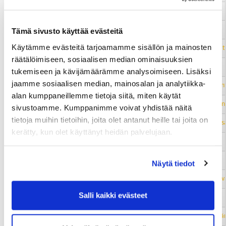
30.09.2026 06:00
Vuosiloma - ansainta ja antaminen
01.10.2026 06:00
ISO 27001 -standardin vaatimukset
Tämä sivusto käyttää evästeitä
Käytämme evästeitä tarjoamamme sisällön ja mainosten
02.10.2026 06:00
Mediatilan uudelleenjako – Uudenlaiset sisällöt ovat
räätälöimiseen, sosiaalisen median ominaisuuksien
05.10.2026 09:00
Tietosuojavastaavan peruskoulutus
tukemiseen ja kävijämäärämme analysoimiseen. Lisäksi
jaamme sosiaalisen median, mainosalan ja analytiikka-
08.10.2026 06:00
Talouslaskelmien perusteet esihenkilöille ja asiantunti
alan kumppaneillemme tietoja siitä, miten käytät
08.10.2026 06:00
Tasa-arvo ja tasapuolisuus – lakimuutokset ja käytä
sivustoamme. Kumppanimme voivat yhdistää näitä
tietoja muihin tietoihin, joita olet antanut heille tai joita on
09.10.2026 06:00
Asiantuntijan myyntitaidot – Vahva vuorovaikutuso
kerätty, kun olet käyttänyt heidän palvelujaan.
20.10.2026 06:00
Neuvottele kuin ammattilainen
22.10.2026 06:00
Financial Manager – strateginen päätöksentekijä
Näytä tiedot
22.10.2026 06:00
Johdatus coachingiin – kohti vaikuttavampaa vuorov
Salli kaikki evästeet
29.10.2026 07:00
Vientikaupan keskeiset asiakirjat
04.11.2026 07:00
Asiantuntijan myyntitaidot - Konfliktien hallinta ja j