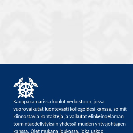
Kauppakamarissa kuulut verkostoon, jossa
vuorovaikutat luontevasti kollegoidesi kanssa, solmit
kiinnostavia kontakteja ja vaikutat elinkeinoelämän
toimintaedellytyksiin yhdessä muiden yritysjohtajien
kanssa. Olet mukana joukossa, joka uskoo