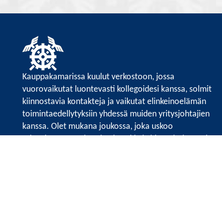
Kauppakamarissa kuulut verkostoon, jossa
vuorovaikutat luontevasti kollegoidesi kanssa, solmit
kiinnostavia kontakteja ja vaikutat elinkeinoelämän
toimintaedellytyksiin yhdessä muiden yritysjohtajien
kanssa. Olet mukana joukossa, joka uskoo
tulevaisuuteen, ajattelee isosti ja kehittää jatkuvasti
osaamistaan.
Satakunnan kauppakamari
Valtakatu 6, 28100 Pori
Avoinna ma - pe 8.30 - 15.30.