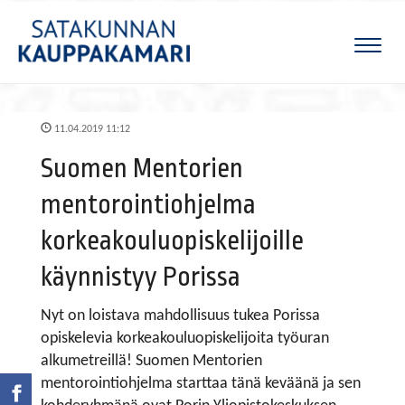
Naviga
11.04.2019 11:12
Suomen Mentorien
mentorointiohjelma
korkeakouluopiskelijoille
käynnistyy Porissa
Nyt on loistava mahdollisuus tukea Porissa
opiskelevia korkeakouluopiskelijoita työuran
alkumetreillä! Suomen Mentorien
mentorointiohjelma starttaa tänä keväänä ja sen