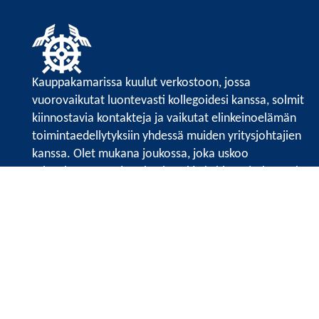
Kauppakamarissa kuulut verkostoon, jossa
vuorovaikutat luontevasti kollegoidesi kanssa, solmit
kiinnostavia kontakteja ja vaikutat elinkeinoelämän
toimintaedellytyksiin yhdessä muiden yritysjohtajien
kanssa. Olet mukana joukossa, joka uskoo
tulevaisuuteen, ajattelee isosti ja kehittää jatkuvasti
osaamistaan.
Satakunnan kauppakamari
Valtakatu 6, 28100 Pori
Avoinna ma - pe 8.30 - 15.30.
Tilaa uutiskirje