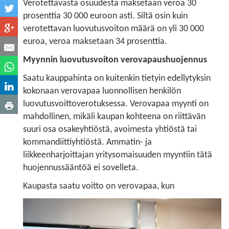
Verotettavasta osuudesta maksetaan veroa 30
prosenttia 30 000 euroon asti. Siltä osin kuin
verotettavan luovutusvoiton määrä on yli 30 000
euroa, veroa maksetaan 34 prosenttia.
Myynnin luovutusvoiton verovapaushuojennus
Saatu kauppahinta on kuitenkin tietyin edellytyksin
kokonaan verovapaa luonnollisen henkilön
luovutusvoittoverotuksessa. Verovapaa myynti on
mahdollinen, mikäli kaupan kohteena on riittävän
suuri osa osakeyhtiöstä, avoimesta yhtiöstä tai
kommandiittiyhtiöstä. Ammatin- ja
liikkeenharjoittajan yritysomaisuuden myyntiin tätä
huojennussääntöä ei sovelleta.
Kaupasta saatu voitto on verovapaa, kun