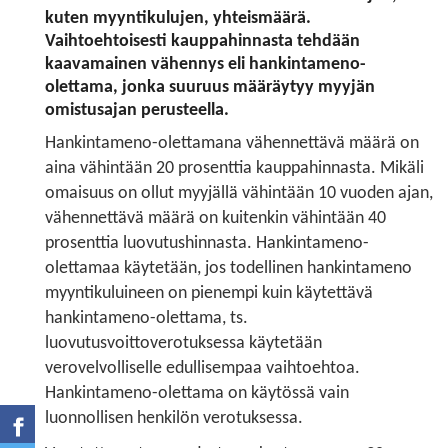
kuten myyntikulujen, yhteismäärä.
Vaihtoehtoisesti kauppahinnasta tehdään
kaavamainen vähennys eli hankintameno-
olettama, jonka suuruus määräytyy myyjän
omistusajan perusteella.
Hankintameno-olettamana vähennettävä määrä on
aina vähintään 20 prosenttia kauppahinnasta. Mikäli
omaisuus on ollut myyjällä vähintään 10 vuoden ajan,
vähennettävä määrä on kuitenkin vähintään 40
prosenttia luovutushinnasta. Hankintameno-
olettamaa käytetään, jos todellinen hankintameno
myyntikuluineen on pienempi kuin käytettävä
hankintameno-olettama, ts.
luovutusvoittoverotuksessa käytetään
verovelvolliselle edullisempaa vaihtoehtoa.
Hankintameno-olettama on käytössä vain
luonnollisen henkilön verotuksessa.