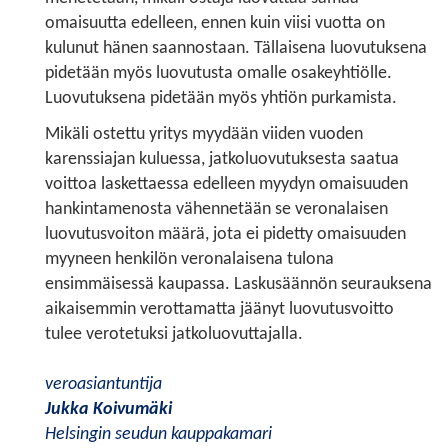
omaisuutta edelleen, ennen kuin viisi vuotta on
kulunut hänen saannostaan. Tällaisena luovutuksena
pidetään myös luovutusta omalle osakeyhtiölle.
Luovutuksena pidetään myös yhtiön purkamista.
Mikäli ostettu yritys myydään viiden vuoden
karenssiajan kuluessa, jatkoluovutuksesta saatua
voittoa laskettaessa edelleen myydyn omaisuuden
hankintamenosta vähennetään se veronalaisen
luovutusvoiton määrä, jota ei pidetty omaisuuden
myyneen henkilön veronalaisena tulona
ensimmäisessä kaupassa. Laskusäännön seurauksena
aikaisemmin verottamatta jäänyt luovutusvoitto
tulee verotetuksi jatkoluovuttajalla.
veroasiantuntija
Jukka Koivumäki
Helsingin seudun kauppakamari