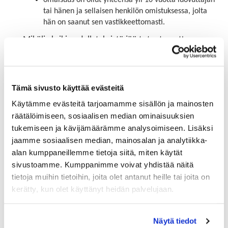
tai hänen ja sellaisen henkilön omistuksessa, jolta
hän on saanut sen vastikkeettomasti.
Mikäli yksikin edellytyksistä jää toteutumatta,
luovutusvoitto on veronalaista.
Vähintään 10 prosentin omistusosuus
Tämä sivusto käyttää evästeitä
Jos sukupolvenvaihdoksessa myydään muun yhteisön
kuin avoimen tai kommandiittiyhtiön osuus, kaupan
Käytämme evästeitä tarjoamamme sisällön ja mainosten
kohteena tulee olla vähintään 10 prosentin osuus
räätälöimiseen, sosiaalisen median ominaisuuksien
yhtiön varallisuuteen. Esimerkiksi osakeyhtiössä
tukemiseen ja kävijämäärämme analysoimiseen. Lisäksi
jaamme sosiaalisen median, mainosalan ja analytiikka-
ratkaisevaa on osakkeiden tuottama oikeus yhtiön
alan kumppaneillemme tietoja siitä, miten käytät
varallisuuteen. Äänioikeus voi olla pienempikin kuin
sivustoamme. Kumppanimme voivat yhdistää näitä
10 prosenttia. Verotuskäytännössä 10 prosentin
tietoja muihin tietoihin, joita olet antanut heille tai joita on
sääntöä on lisäksi tulkittu siten, että jokaisen
kerätty, kun olet käyttänyt heidän palvelujaan.
yksittäisen luovutuksen on oltava suuruudeltaan
vähintään 10 prosenttia.
Näytä tiedot
Luovutuksensaaja