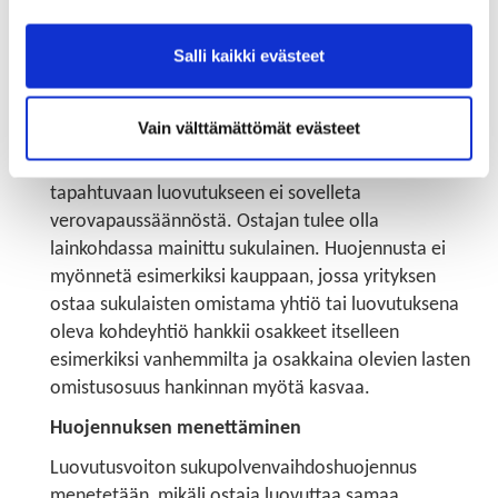
Puolisoina pidetään TVL 7 §:n mukaan
aviopuolisoiden lisäksi avopuolisoita, jotka ovat
Salli kaikki evästeet
aiemmin olleet keskenään avioliitossa tai joilla on tai
on ollut yhteinen lapsi. Huojennussäännön luettelo
Vain välttämättömät evästeet
mahdollisista ostajista, jotka voivat ostaa yrityksen
tai sen osan, on tyhjentävä. Esimerkiksi veljen lapsille
tapahtuvaan luovutukseen ei sovelleta
verovapaussäännöstä. Ostajan tulee olla
lainkohdassa mainittu sukulainen. Huojennusta ei
myönnetä esimerkiksi kauppaan, jossa yrityksen
ostaa sukulaisten omistama yhtiö tai luovutuksena
oleva kohdeyhtiö hankkii osakkeet itselleen
esimerkiksi vanhemmilta ja osakkaina olevien lasten
omistusosuus hankinnan myötä kasvaa.
Huojennuksen menettäminen
Luovutusvoiton sukupolvenvaihdoshuojennus
menetetään, mikäli ostaja luovuttaa samaa