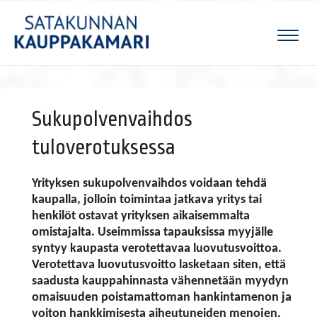
Naviga
Sukupolvenvaihdos
tuloverotuksessa
Yrityksen sukupolvenvaihdos voidaan tehdä
kaupalla, jolloin toimintaa jatkava yritys tai
henkilöt ostavat yrityksen aikaisemmalta
omistajalta. Useimmissa tapauksissa myyjälle
syntyy kaupasta verotettavaa luovutusvoittoa.
Verotettava luovutusvoitto lasketaan siten, että
saadusta kauppahinnasta vähennetään myydyn
omaisuuden poistamattoman hankintamenon ja
voiton hankkimisesta aiheutuneiden menojen,