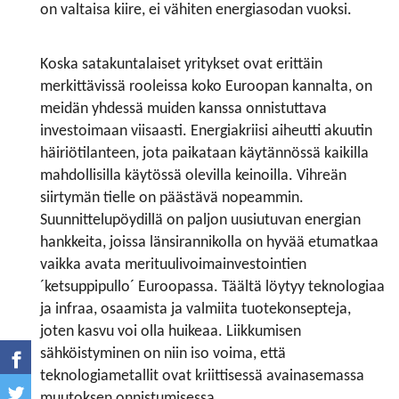
on valtaisa kiire, ei vähiten energiasodan vuoksi.
Koska satakuntalaiset yritykset ovat erittäin
merkittävissä rooleissa koko Euroopan kannalta, on
meidän yhdessä muiden kanssa onnistuttava
investoimaan viisaasti. Energiakriisi aiheutti akuutin
häiriötilanteen, jota paikataan käytännössä kaikilla
mahdollisilla käytössä olevilla keinoilla. Vihreän
siirtymän tielle on päästävä nopeammin.
Suunnittelupöydillä on paljon uusiutuvan energian
hankkeita, joissa länsirannikolla on hyvää etumatkaa
vaikka avata merituulivoimainvestointien
´ketsuppipullo´ Euroopassa. Täältä löytyy teknologiaa
ja infraa, osaamista ja valmiita tuotekonsepteja,
joten kasvu voi olla huikeaa. Liikkumisen
sähköistyminen on niin iso voima, että
teknologiametallit ovat kriittisessä avainasemassa
muutoksen onnistumisessa.