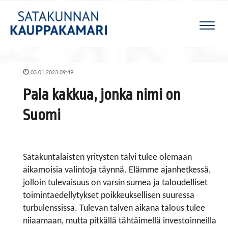
Naviga
03.01.2023 09:49
Pala kakkua, jonka nimi on
Suomi
Satakuntalaisten yritysten talvi tulee olemaan
aikamoisia valintoja täynnä. Elämme ajanhetkessä,
jolloin tulevaisuus on varsin sumea ja taloudelliset
toimintaedellytykset poikkeuksellisen suuressa
turbulenssissa. Tulevan talven aikana talous tulee
niiaamaan, mutta pitkällä tähtäimellä investoinneilla