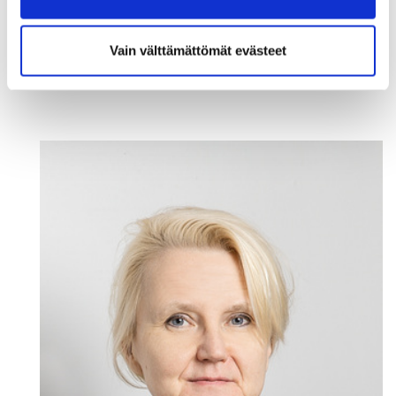
Kirjoittaja on Satakunnan kauppakamarin
toimitusjohtaja, joka päivittäisessä työssään näkee
Vain välttämättömät evästeet
viisaiden yritysjohtajien työskentelyä rauhassa pala
palalta kohti uutta.