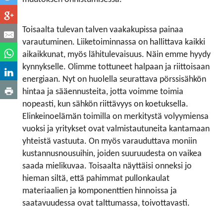
Toisaalta tulevan talven vaakakupissa painaa
varautuminen. Liiketoiminnassa on hallittava kaikki
aikaikkunat, myös lähitulevaisuus. Näin emme hyydy
kynnykselle. Olimme tottuneet halpaan ja riittoisaan
energiaan. Nyt on huolella seurattava pörssisähkön
hintaa ja sääennusteita, jotta voimme toimia
nopeasti, kun sähkön riittävyys on koetuksella.
Elinkeinoelämän toimilla on merkitystä volyymiensa
vuoksi ja yritykset ovat valmistautuneita kantamaan
yhteistä vastuuta. On myös varauduttava moniin
kustannusnousuihin, joiden suuruudesta on vaikea
saada mielikuvaa. Toisaalta näyttäisi onneksi jo
hieman siltä, että pahimmat pullonkaulat
materiaalien ja komponenttien hinnoissa ja
saatavuudessa ovat talttumassa, toivottavasti.