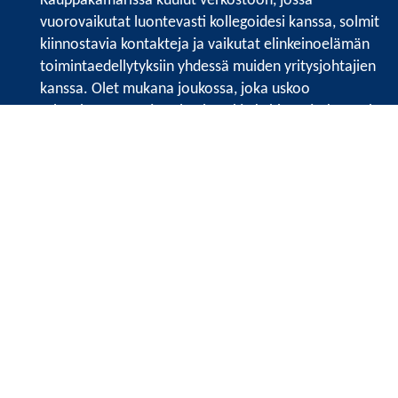
Kauppakamarissa kuulut verkostoon, jossa
vuorovaikutat luontevasti kollegoidesi kanssa, solmit
kiinnostavia kontakteja ja vaikutat elinkeinoelämän
toimintaedellytyksiin yhdessä muiden yritysjohtajien
kanssa. Olet mukana joukossa, joka uskoo
tulevaisuuteen, ajattelee isosti ja kehittää jatkuvasti
osaamistaan.
Satakunnan kauppakamari
Valtakatu 6, 28100 Pori
Avoinna ma - pe 8.30 - 15.30.
Tilaa uutiskirje
Liity verkostoon
Tietosuojaseloste