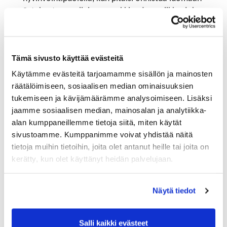
Satakuntaan sellainen markkinadynamiikka, joka
tarjoaa kehittymistä ja hyviä työtehtäviä, mutta
samalla myös palveluiden järjestämisen turvaa.
Tällaisessa muutoksessa korostuu
Tämä sivusto käyttää evästeitä
hyvinvointipalvelujen järjestämisen systeeminen
Käytämme evästeitä tarjoamamme sisällön ja mainosten
osaaminen - pitää ymmärtää, miten palaset
räätälöimiseen, sosiaalisen median ominaisuuksien
asettuvat yhteen ja miten dynamiikkaa hallitaan.
tukemiseen ja kävijämäärämme analysoimiseen. Lisäksi
Vuosi 2023 saa tulla. Se on tehty elettäväksi ja
jaamme sosiaalisen median, mainosalan ja analytiikka-
Suomessa on paljon asioita, jotka ovat hyvin.
alan kumppaneillemme tietoja siitä, miten käytät
Keskitytään niihin ja autetaan niitä, jotka sitä
sivustoamme. Kumppanimme voivat yhdistää näitä
tarvitsevat. Satakunnassa on koko ajan isoja
tietoja muihin tietoihin, joita olet antanut heille tai joita on
mahdollisuuksia, jotka ovat omissa käsissämme.
kerätty, kun olet käyttänyt heidän palvelujaan.
Tulevaisuutta voi muuttaa ja aina on hyvä muistaa,
että talous ei ole nollasummapeliä. Kun jollain menee
Näytä tiedot
hyvin, muillakin menee hyvin.
Minna Nore
Salli kaikki evästeet