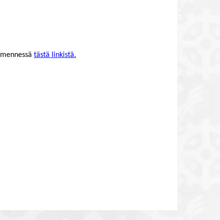
0 mennessä
tästä linkistä.