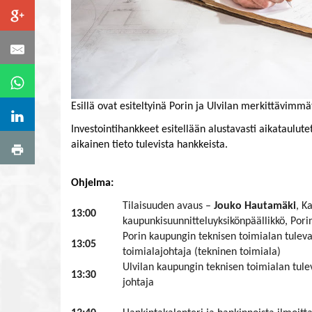
Esillä ovat esiteltyinä Porin ja Ulvilan merkittävimm
Investointihankkeet esitellään alustavasti aikataulutet
aikainen tieto tulevista hankkeista.
Ohjelma:
Tilaisuuden avaus –
Jouko Hautamäki
, K
13:00
kaupunkisuunnitteluyksikönpäällikkö, Pori
Porin kaupungin teknisen toimialan tuleva
13:05
toimialajohtaja (tekninen toimiala)
Ulvilan kaupungin teknisen toimialan tule
13:30
johtaja