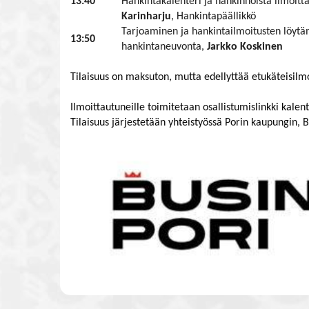
13:40
Hankintakalenteri ja hankinnoista ilmoit
Karinharju
, Hankintapäällikkö
Tarjoaminen ja hankintailmoitusten löytä
13:50
hankintaneuvonta,
Jarkko Koskinen
Tilaisuus on maksuton, mutta edellyttää etukäteisilm
Ilmoittautuneille toimitetaan osallistumislinkki kal
Tilaisuus järjestetään yhteistyössä Porin kaupungin, 