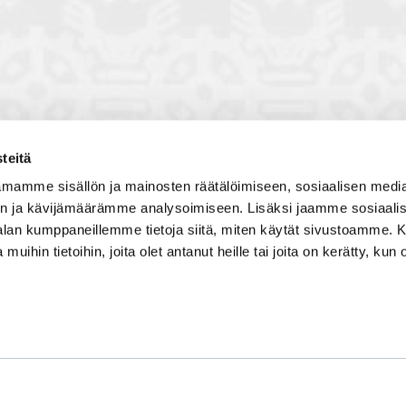
teitä
toon, jossa vuorovaikutat
Satakunnan kauppakamari
mamme sisällön ja mainosten räätälöimiseen, sosiaalisen medi
, solmit kiinnostavia kontakteja
Valtakatu 6, 28100 Pori
n ja kävijämäärämme analysoimiseen. Lisäksi jaamme sosiaali
imintaedellytyksiin yhdessä
Avoinna ma - pe 8.30 - 15.30.
-alan kumppaneillemme tietoja siitä, miten käytät sivustoamme
 Olet mukana joukossa, joka
 muihin tietoihin, joita olet antanut heille tai joita on kerätty, kun 
isosti ja kehittää jatkuvasti
Tilaa uutiskirje
Liity verkostoon
Tietosuojaseloste