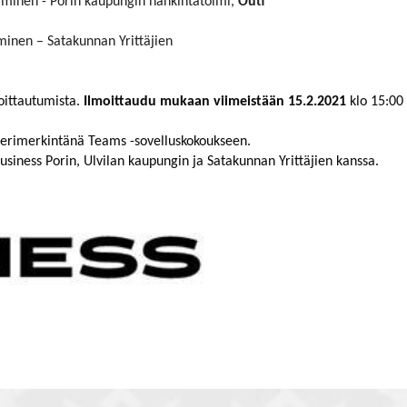
taminen - Porin kaupungin hankintatoimi,
Outi
minen – Satakunnan Yrittäjien
oittautumista.
Ilmoittaudu mukaan viimeistään 15.2.2021
klo 15:0
enterimerkintänä Teams -sovelluskokoukseen.
Business Porin, Ulvilan kaupungin ja Satakunnan Yrittäjien kanssa.