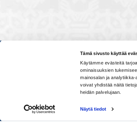
Tämä sivusto käyttää eväs
Kauppakamarissa kuulut verkos
Käytämme evästeitä tarjoa
luontevasti kollegoidesi kanssa
ominaisuuksien tukemisee
ja vaikutat elinkeinoelämän to
mainosalan ja analytiikka
muiden yritysjohtajien kanssa.
voivat yhdistää näitä tietoja
uskoo tulevaisuuteen, ajattelee 
osaamistaan.
heidän palvelujaan.
Näytä tiedot