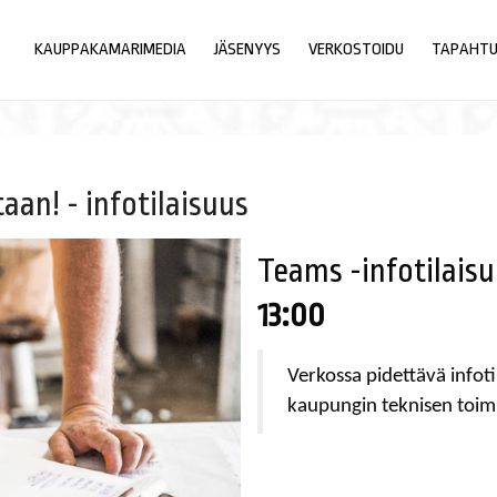
KAUPPAKAMARIMEDIA
JÄSENYYS
VERKOSTOIDU
TAPAHT
an! - infotilaisuus
Teams -infotilais
13:00
Verkossa pidettävä infoti
kaupungin teknisen toimi