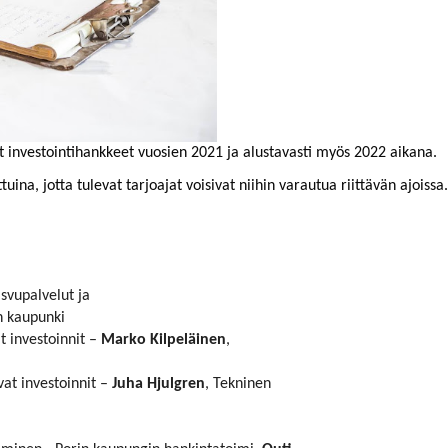
ät investointihankkeet vuosien 2021 ja alustavasti myös 2022 aikana.
tuina, jotta tulevat tarjoajat voisivat niihin varautua riittävän ajoiss
asvupalvelut ja
n kaupunki
t investoinnit –
Marko Kilpeläinen
,
vat investoinnit –
Juha Hjulgren
, Tekninen