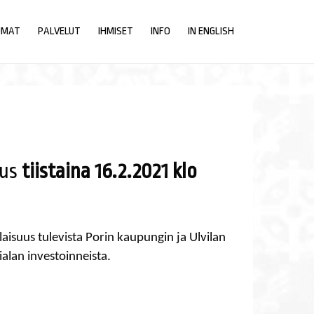
UMAT
PALVELUT
IHMISET
INFO
IN ENGLISH
uus
tiistaina 16.2.2021 klo
laisuus tulevista Porin kaupungin ja Ulvilan
alan investoinneista.