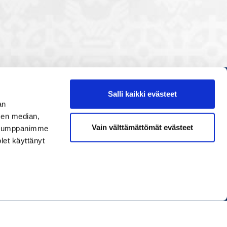
Salli kaikki evästeet
Etusivu
an
Painopisteet
sen median,
Vain välttämättömät evästeet
. Kumppanimme
Verkostoidu
olet käyttänyt
Tapahtumat
Palvelut
Ihmiset
Info