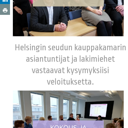
Helsingin seudun kauppakamarin
asiantuntijat ja lakimiehet
vastaavat kysymyksiisi
veloituksetta.