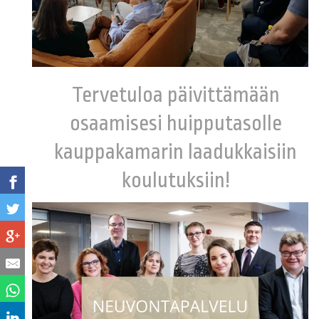
Tervetuloa päivittämään
osaamisesi huipputasolle
kauppakamarin laadukkaisiin
koulutuksiin!