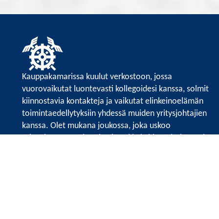
Kauppakamarissa kuulut verkostoon, jossa
vuorovaikutat luontevasti kollegoidesi kanssa, solmit
kiinnostavia kontakteja ja vaikutat elinkeinoelämän
toimintaedellytyksiin yhdessä muiden yritysjohtajien
kanssa. Olet mukana joukossa, joka uskoo
tulevaisuuteen, ajattelee isosti ja kehittää jatkuvasti
osaamistaan.
Satakunnan kauppakamari
Valtakatu 6, 28100 Pori
Avoinna ma - pe 8.30 - 15.30.