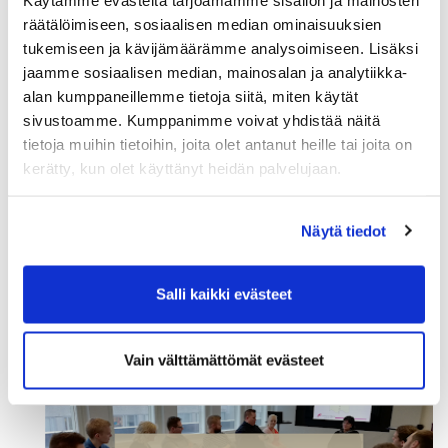
räätälöimiseen, sosiaalisen median ominaisuuksien
tukemiseen ja kävijämäärämme analysoimiseen. Lisäksi
jaamme sosiaalisen median, mainosalan ja analytiikka-
alan kumppaneillemme tietoja siitä, miten käytät
sivustoamme. Kumppanimme voivat yhdistää näitä
tietoja muihin tietoihin, joita olet antanut heille tai joita on
kerätty, kun olet käyttänyt heidän palvelujaan.
Palkitseminen on osoitus
Näytä tiedot
arvostuksesta.
Salli kaikki evästeet
Vain välttämättömät evästeet