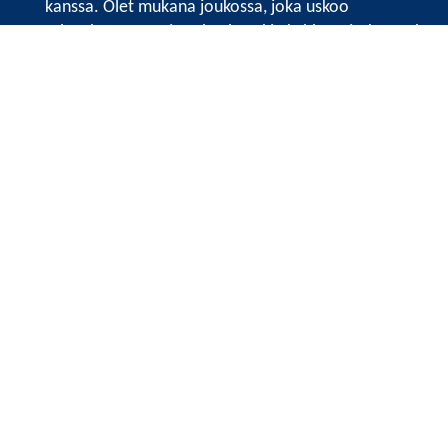
kanssa. Olet mukana joukossa, joka uskoo
tulevaisuuteen, ajattelee isosti ja kehittää jatkuvasti
osaamistaan.
Satakunnan kauppakamari
Valtakatu 6, 28100 Pori
Avoinna ma - pe 8.30 - 15.30.
Tilaa uutiskirje
Liity verkostoon
Tietosuojaseloste
Etusivu
Painopisteet
Verkostoidu