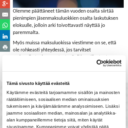
Olemme päättäneet tämän vuoden osalta siirtää
pienimpien jäsenmaksuluokkien osalta laskutuksen
elokuulle, jolloin arki toivottavasti näyttää jo
paremmalta.
Myös muissa maksuluokissa viestimme on se, että
ole rohkeasti yhteydessä, jos tarvitset
maksuaikataulun muutosta. Poikkeustilanteet
vaativat pieniä vastaantuloja, toisten auttamista ja
joustoja, jotta pääsemme yhdessä eteenpäin.
Tämä sivusto käyttää evästeitä
Käytämme evästeitä tarjoamamme sisällön ja mainosten
räätälöimiseen, sosiaalisen median ominaisuuksien
tukemiseen ja kävijämäärämme analysoimiseen. Lisäksi
jaamme sosiaalisen median, mainosalan ja analytiikka-
alan kumppaneillemme tietoja siitä, miten käytät
sivustoamme. Kumppanimme voivat yhdistää näitä