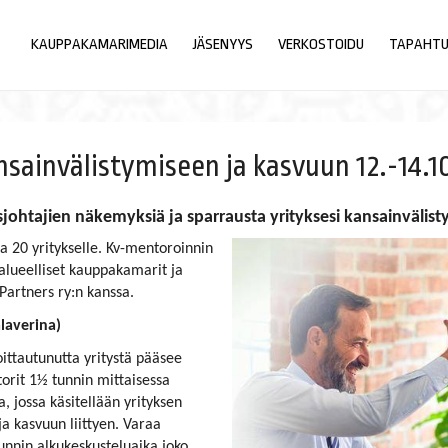
KAUPPAKAMARIMEDIA
JÄSENYYS
VERKOSTOIDU
TAPAHT
sainvälistymiseen ja kasvuun 12.-14.1
tajien näkemyksiä ja sparrausta yrityksesi kansainvälistymisee
a 20 yritykselle. Kv-mentoroinnin
lueelliset kauppakamarit ja
Partners ry:n kanssa.
laverina)
ittautunutta yritystä pääsee
torit 1½ tunnin mittaisessa
, jossa käsitellään yrityksen
ja kasvuun liittyen. Varaa
unnin alkukeskusteluaika joko