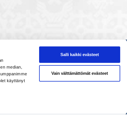
Salli kaikki evästeet
Etusivu
an
Painopisteet
sen median,
Vain välttämättömät evästeet
. Kumppanimme
Verkostoidu
olet käyttänyt
Tapahtumat
Palvelut
Ihmiset
Info