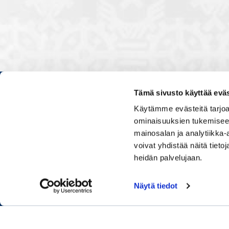
Tämä sivusto käyttää eväs
Kauppakamarissa kuulut verkos
Käytämme evästeitä tarjoa
luontevasti kollegoidesi kanssa
ominaisuuksien tukemisee
ja vaikutat elinkeinoelämän to
mainosalan ja analytiikka
muiden yritysjohtajien kanssa.
voivat yhdistää näitä tietoja
uskoo tulevaisuuteen, ajattelee 
osaamistaan.
heidän palvelujaan.
Näytä tiedot