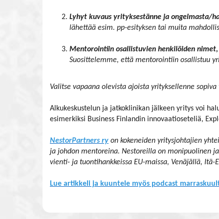
Lyhyt kuvaus yrityksestänne ja ongelmasta/ha
lähettää esim. pp-esityksen tai muita mahdollis
Mentorointiin osallistuvien henkilöiden nimet,
Suosittelemme, että mentorointiin osallistuu y
Valitse vapaana olevista ajoista yrityksellenne sopiva 
Alkukeskustelun ja jatkoklinikan jälkeen yritys voi h
esimerkiksi Business Finlandin innovaatioseteliä, Exp
NestorPartners ry
on kokeneiden yritysjohtajien yhtei
ja johdon mentoreina. Nestoreilla on monipuolinen ja 
vienti- ja tuontihankkeissa EU-maissa, Venäjällä, Itä-
Lue artikkeli ja kuuntele myös podcast marraskuul