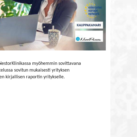
sa/NestorKlinikassa myöhemmin sovittavana
telussa sovitun mukaisesti yrityksen
n kirjallisen raportin yritykselle.