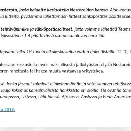
asteesta, josta haluatte keskustella Nestoreiden kanssa
. Ajanvarausj
ia liitteitä, pyydämme lähettämään liitteet sähköpostitse osoitteese
 tehtävänimike ja sähköpostiosoitteet,
jotta voimme lähettää Teams-k
rityksestänne 1-4 päättävässä asemassa olevaa henkilöä.
tapaamisaika 1½ tunnin alkukeskustelua varten (joko tiistaille 12.10, ke
alutessaan keskustella myös maksullisesta jatkotyöskentelystä Nestore
lorer-rahoitusta tai hakea muuta vastaavaa yritystukea.
sö, jonka jäsenet toimivat elinkeinoelämän ja yhteiskunnan tehtävissä,
laaja kokemus kansainvälisistä hankkeista eri aloilla. He ovat hoitane
Euroopassa, USA:ssa, Lähi-idässä, Afrikassa, Aasiassa ja Etelä-Amerika
ta 2019.