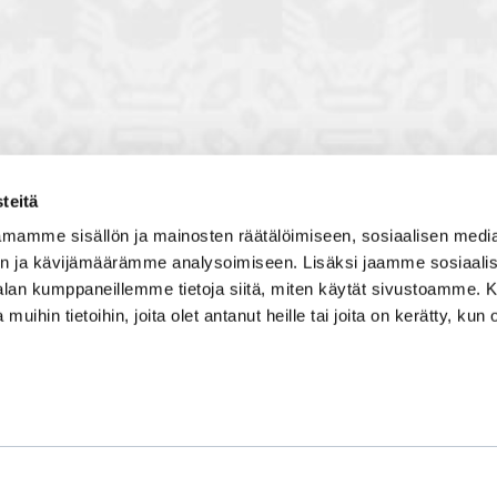
teitä
toon, jossa vuorovaikutat
Satakunnan kauppakamari
mamme sisällön ja mainosten räätälöimiseen, sosiaalisen medi
, solmit kiinnostavia kontakteja
Valtakatu 6, 28100 Pori
n ja kävijämäärämme analysoimiseen. Lisäksi jaamme sosiaali
imintaedellytyksiin yhdessä
Avoinna ma - pe 8.30 - 15.30.
-alan kumppaneillemme tietoja siitä, miten käytät sivustoamme
 Olet mukana joukossa, joka
 muihin tietoihin, joita olet antanut heille tai joita on kerätty, kun 
isosti ja kehittää jatkuvasti
Tilaa uutiskirje
Liity verkostoon
Tietosuojaseloste