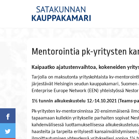
Mentorointia pk-yritysten kan
Kaipaatko ajatustenvaihtoa, kokeneiden yritysjoh
Tarjolla on maksutonta yrityskohtaista kv-mentorointi
järjestävät Helsingin seudun kauppakamari, Suomen a
Enterprise Europe Network (EEN) yhteistyössä Nestor
1½ tunnin alkukeskustelu 12.-14.10.2021 (Teams-pa
Pk-yritysten kv-mentoroinnissa 20 ensimmäisenä ilmo
tapaamaan kullekin yritykselle parhaiten sopivat Nes
kahdenvälisessä luottamuksellisessa alkukeskustelussa
haasteita ja tarpeita erityisesti kansainvälistymiseen 
ilmoittautumisen yhteydessä yrityksellesi sopiva 1½ t