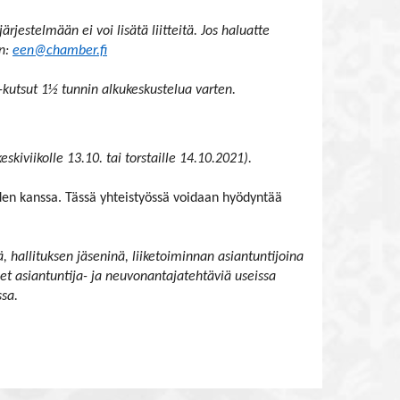
ärjestelmään ei voi lisätä liitteitä. Jos haluatte
en:
een@chamber.fi
utsut 1½ tunnin alkukeskustelua varten.
skiviikolle 13.10. tai torstaille 14.10.2021).
iden kanssa. Tässä yhteistyössä voidaan hyödyntää
 hallituksen jäseninä, liiketoiminnan asiantuntijoina
et asiantuntija- ja neuvonantajatehtäviä useissa
ssa.