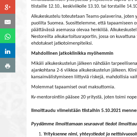
tiistaille 12.10., keskiviikolle 13.10. tai torstaille 1
Alkukeskustelu toteutetaan Teams-palaverina, joten yri
puolilta Suomea. Suosittelemme, että tapaamiseen osa
päättävässä asemassa olevaa henkilöä. Alkukeskustelu
Nestoreilta alkukartoitusraportin, jossa on kuvattuna 
ehdotukset jatkotoimenpiteiksi.
Mahdollinen jatkoklinikka myöhemmin
Mikäli alkukeskustelun jälkeen nähdään tarpeellisena
ajankohtana 2-6 viikkoa alkukeskustelun jälkeen. Klin
kansainvälistymiseen liittyviä riskejä, mahdollisia vaih
Molemmat tapaamiset ovat maksuttomia.
Kv-mentorointiin pääsee 20 yritystä, joten toimi nope
Ilmoittaudu viimeistään tiistaihin 5.10.2021 menn
Pyydämme ilmoittamaan seuraavat tiedot ilmoittaut
Yrityksenne nimi, yhteystiedot ja nettisivuosoi