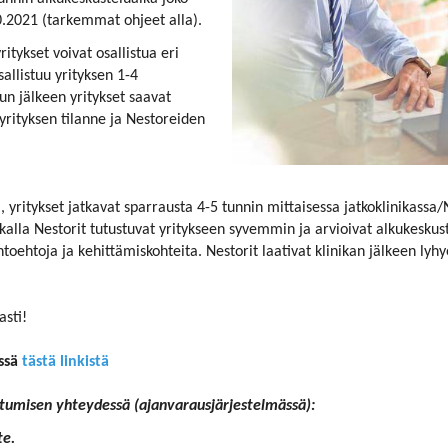
4.10.2021 (tarkemmat ohjeet alla).
tykset voivat osallistua eri
llistuu yrityksen 1-4
n jälkeen yritykset saavat
yrityksen tilanne ja Nestoreiden
, yritykset jatkavat sparrausta 4-5 tunnin mittaisessa jatkoklinikas
ikalla Nestorit tutustuvat yritykseen syvemmin ja arvioivat alkukeskus
toehtoja ja kehittämiskohteita. Nestorit laativat klinikan jälkeen lyhye
asti!
essä
tästä linkistä
umisen yhteydessä (ajanvarausjärjestelmässä):
te.