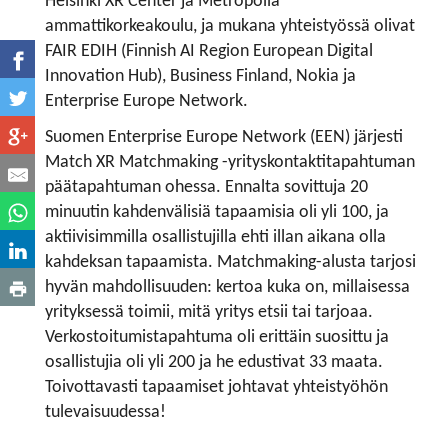
Helsinki XR Center ja Metropolia
ammattikorkeakoulu, ja mukana yhteistyössä olivat
FAIR EDIH (Finnish AI Region European Digital
Innovation Hub), Business Finland, Nokia ja
Enterprise Europe Network.
Suomen Enterprise Europe Network (EEN) järjesti
Match XR Matchmaking -yrityskontaktitapahtuman
päätapahtuman ohessa. Ennalta sovittuja 20
minuutin kahdenvälisiä tapaamisia oli yli 100, ja
aktiivisimmilla osallistujilla ehti illan aikana olla
kahdeksan tapaamista. Matchmaking-alusta tarjosi
hyvän mahdollisuuden: kertoa kuka on, millaisessa
yrityksessä toimii, mitä yritys etsii tai tarjoaa.
Verkostoitumistapahtuma oli erittäin suosittu ja
osallistujia oli yli 200 ja he edustivat 33 maata.
Toivottavasti tapaamiset johtavat yhteistyöhön
tulevaisuudessa!