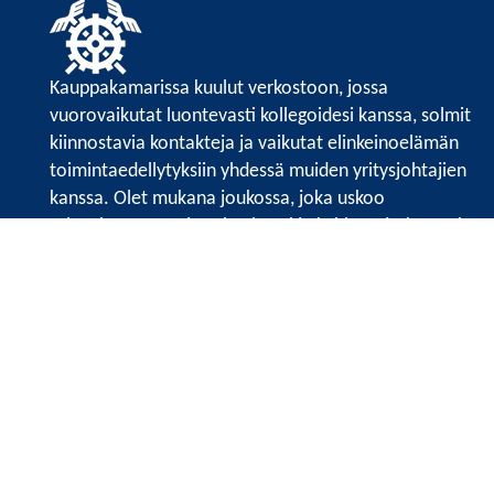
Kauppakamarissa kuulut verkostoon, jossa
vuorovaikutat luontevasti kollegoidesi kanssa, solmit
kiinnostavia kontakteja ja vaikutat elinkeinoelämän
toimintaedellytyksiin yhdessä muiden yritysjohtajien
kanssa. Olet mukana joukossa, joka uskoo
tulevaisuuteen, ajattelee isosti ja kehittää jatkuvasti
osaamistaan.
Satakunnan kauppakamari
Valtakatu 6, 28100 Pori
Avoinna ma - pe 8.30 - 15.30.
Tilaa uutiskirje
Liity verkostoon