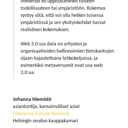
Immersio eli uppoutuminen toiseen
todellisuuteen tai ympäristöön. Kokemus
syntyy siitä, että voi olla hetken toisessa
ympäristössä ja sen yksityiskohdat luovat
realistisen kokemuksen.
Web 3.0:ssa data on yritysten ja
organisaatioiden hallinnoimien tietokantojen
sijaan hajautettuina lohkoketjuissa, ja
esimerkiksi metaversumit ovat osa web
3.0:aa.
Johanna Niemistö
asiantuntija, kansainväliset asiat
Enterprise Europe Network
Helsingin seudun kauppakamari