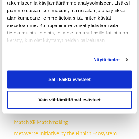
Suomi haluaa olla innostava roolimalli koko
tukemiseen ja kävijämäärämme analysoimiseen. Lisäksi
maailmalle”, kertoi julkistuksessa Business Finlandin
jaamme sosiaalisen median, mainosalan ja analytiikka-
Account Manager, ICT and Digitalization
Jani
alan kumppaneillemme tietoja siitä, miten käytät
Jokitalo
.
sivustoamme. Kumppanimme voivat yhdistää näitä
tietoja muihin tietoihin, joita olet antanut heille tai joita on
Aloite syntyi yhteistyössä yli 400 suomalaisen
kerätty, kun olet käyttänyt heidän palvelujaan.
ekosysteemin jäsenen ja alan merkittävimpien
yritysten kanssa, mukaan lukien suuret toimijat kuten
Nokia, KONE, Varjo ja Dispelix. Prosessin aloitti
Näytä tiedot
Business Finland yhteistyössä Oulun yliopiston ja
VTT:n kanssa. Alan ennustetaan Suomessa
Salli kaikki evästeet
saavuttavan 30 miljardin euron volyymin vuoteen
2035 mennessä 250 yrityksen ekosysteemissä.
Vain välttämättömät evästeet
Lue lisää aiheesta:
Match XR
Match XR Matchmaking
Metaverse Initiative by the Finnish Ecosystem