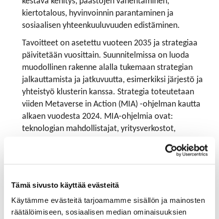
kestävä kehitys, päästöjen vähentäminen,
kiertotalous, hyvinvoinnin parantaminen ja
sosiaalisen yhteenkuuluvuuden edistäminen.
Tavoitteet on asetettu vuoteen 2035 ja strategiaa
päivitetään vuosittain. Suunnitelmissa on luoda
muodollinen rakenne alalla tukemaan strategian
jalkauttamista ja jatkuvuutta, esimerkiksi järjestö ja
yhteistyö klusterin kanssa. Strategia toteutetaan
viiden Metaverse in Action (MIA) -ohjelman kautta
alkaen vuodesta 2024. MIA-ohjelmia ovat:
teknologian mahdollistajat, yritysverkostot,
yhteiskunnallinen, teollinen ja terveyteen liittyvä
metaversumi.
”Metaversumi on edelleen enemmän visio kuin
todellisuus, sillä teknologian, standardoinnin,
Tämä sivusto käyttää evästeitä
käytettävyyden, liiketoiminnan, sääntelyn ja sisällön
Käytämme evästeitä tarjoamamme sisällön ja mainosten
kehittämisen alalla tarvitaan merkittäviä askeleita.
räätälöimiseen, sosiaalisen median ominaisuuksien