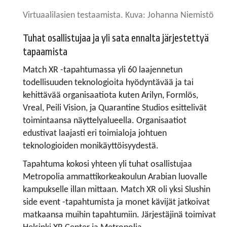
Virtuaalilasien testaamista. Kuva: Johanna Niemistö
Tuhat osallistujaa ja yli sata ennalta järjestettyä
tapaamista
Match XR -tapahtumassa yli 60 laajennetun
todellisuuden teknologioita hyödyntävää ja tai
kehittävää organisaatiota kuten Arilyn, Formlös,
Vreal, Peili Vision, ja Quarantine Studios esittelivät
toimintaansa näyttelyalueella. Organisaatiot
edustivat laajasti eri toimialoja johtuen
teknologioiden monikäyttöisyydestä.
Tapahtuma kokosi yhteen yli tuhat osallistujaa
Metropolia ammattikorkeakoulun Arabian luovalle
kampukselle illan mittaan. Match XR oli yksi Slushin
side event -tapahtumista ja monet kävijät jatkoivat
matkaansa muihin tapahtumiin. Järjestäjinä toimivat