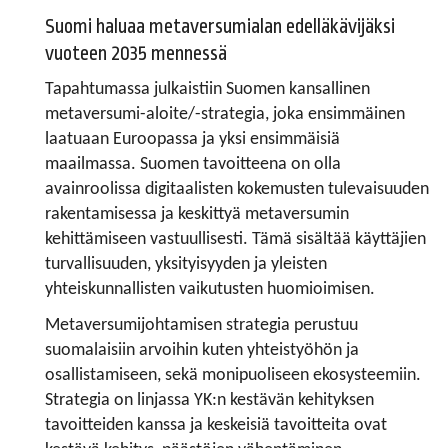
Suomi haluaa metaversumialan edelläkävijäksi
vuoteen 2035 mennessä
Tapahtumassa julkaistiin Suomen kansallinen
metaversumi-aloite/-strategia, joka ensimmäinen
laatuaan Euroopassa ja yksi ensimmäisiä
maailmassa. Suomen tavoitteena on olla
avainroolissa digitaalisten kokemusten tulevaisuuden
rakentamisessa ja keskittyä metaversumin
kehittämiseen vastuullisesti. Tämä sisältää käyttäjien
turvallisuuden, yksityisyyden ja yleisten
yhteiskunnallisten vaikutusten huomioimisen.
Metaversumijohtamisen strategia perustuu
suomalaisiin arvoihin kuten yhteistyöhön ja
osallistamiseen, sekä monipuoliseen ekosysteemiin.
Strategia on linjassa YK:n kestävän kehityksen
tavoitteiden kanssa ja keskeisiä tavoitteita ovat