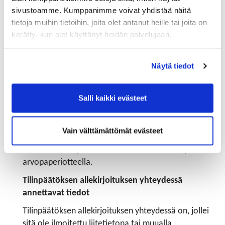
sallimaa enimmäispoistoprosenttia. Jos yhtiö olisi
sivustoamme. Kumppanimme voivat yhdistää näitä
noudattanut verotuksessa tavanomaisesti
tietoja muihin tietoihin, joita olet antanut heille tai joita on
hyväksyttäviä enimmäispoistoprosentteja, olisi
kerätty, kun olet käyttänyt heidän palvelujaan.
tilikauden tulos ennen veroja ollut 7 500 euroa
suurempi. (Kila 1999/2020)
Näytä tiedot
Osakkeet
Liitetietona ilmoitetaan aina yhtiön omien
Salli kaikki evästeet
osakkeiden hankinnat ja luovutukset sekä hallussa
olevien omien osakkeiden lukumäärä ja nimellisarvo
(PMA 3:12).
Vain välttämättömät evästeet
Liitetietona ilmoitetaan myös osakkeet, jotka on
saatu toisesta yhtiöstä osinkoina. Nämä näkyvät
arvopaperiotteella.
Tilinpäätöksen allekirjoituksen yhteydessä
annettavat tiedot
Tilinpäätöksen allekirjoituksen yhteydessä on, jollei
sitä ole ilmoitettu liitetietona tai muualla