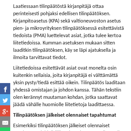
Laatiessaan tilinpäätöstä kirjanpitäjä ottaa
perinteisesti pohjaksi edellisen tilinpäätöksen.
Kirjanpitoasetus (KPA) sekä valtioneuvoston asetus
pien- ja mikroyrityksen tilinpäätöksessä esitettävistä
tiedoista (PMA) luettelevat asiat, jotka tulee kertoa
liitetiedoissa. Kumman asetuksen mukaan sitten
laaditkin tilinpäätöksen, käy se läpi ajatuksella ja
ilmoita tarvittavat tiedot.
Liitetiedoissa esitettävät asiat ovat monelta osin
kuitenkin sellaisia, joita kirjanpitäjä ei välttämättä
yksin pysty/tiedä esittää oikein. Tilinpäätös laaditaan
yhdessä omistajan ja johdon kanssa. Tähän tekstiin
olen kerännyt muutaman kohdan, jotka saattavat
jäädä vähälle huomiolle liitetietoja laadittaessa.
Tilinpäätöksen jälkeiset olennaiset tapahtumat
Esimerkiksi tilinpäätöksen jälkeiset olennaiset