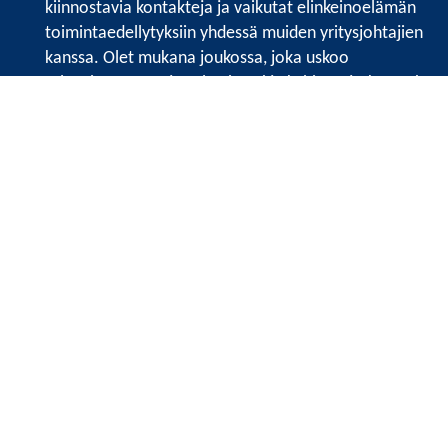
kiinnostavia kontakteja ja vaikutat elinkeinoelämän
toimintaedellytyksiin yhdessä muiden yritysjohtajien
kanssa. Olet mukana joukossa, joka uskoo
tulevaisuuteen, ajattelee isosti ja kehittää jatkuvasti
osaamistaan.
Satakunnan kauppakamari
Valtakatu 6, 28100 Pori
Avoinna ma - pe 8.30 - 15.30.
Tilaa uutiskirje
Liity verkostoon
Tietosuojaseloste
Etusivu