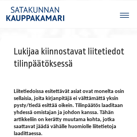
Naviga
Lukijaa kiinnostavat liitetiedot
tilinpäätöksessä
Liitetiedoissa esitettävät asiat ovat monelta osin
sellaisia, joita kirjanpitäjä ei välttämättä yksin
pysty/tiedä esittää oikein. Tilinpäätös laaditaan
yhdessä omistajan ja johdon kanssa. Tähän
artikkeliin on kerätty muutama kohta, jotka
saattavat jäädä vähälle huomiolle liitetietoja
laadittaessa.