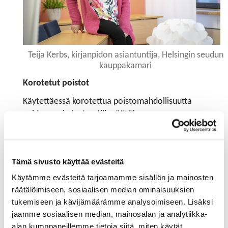
Teija Kerbs, kirjanpidon asiantuntija, Helsingin seudun
kauppakamari
Korotetut poistot
Käytettäessä korotettua poistomahdollisuutta
voidaan asia kertoa tilinpäätöksen
laatimisperiaatteissa esimerkiksi seuraavasti:
Tilinpäätös on laadittu noudattaen pien- ja
mikroyrityksen tilinpäätösasetuksen 3 luvun 1 §:n 2 ja
Tämä sivusto käyttää evästeitä
3 momentissa säädettyjä arvostamisen ja
Käytämme evästeitä tarjoamamme sisällön ja mainosten
jaksottamisen olettamaperiaatteita ja -menetelmiä,
räätälöimiseen, sosiaalisen median ominaisuuksien
lukuun ottamatta tilikaudella hankitun sorvin
tukemiseen ja kävijämäärämme analysoimiseen. Lisäksi
hankintamenoa, määrältään 30 000 euroa. Sen poisto
jaamme sosiaalisen median, mainosalan ja analytiikka-
on tehty noudattaen poistojen verohuojennuslain
alan kumppaneillemme tietoja siitä, miten käytät