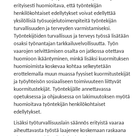
erityisesti huomioitava, että työntekijän
henkilökohtaiset edellytykset voivat edellyttää
yksilöllisiä työsuojelutoimenpiteitä työntekijän
turvallisuuden ja terveyden varmistamiseksi.
Työntekijöiden turvallisuus ja terveys työssä lisätään
osaksi työnantajan tarkkailuvelvollisuutta. Työn
vaarojen selvittämisen osalta on jatkossa otettava
huomioon ikääntyminen, minkä lisäksi kuormituksen
huomioimista koskevaa kohtaa selkeytetään
erottelemalla muun muassa fyysiset kuormitustekijät
ja työyhteisön sosiaaliseen toimivuuteen liittyvät
kuormitustekijät. Työntekijälle annettavassa
opetuksessa ja ohjauksessa on lakimuutoksen myötä
huomioitava työntekijän henkilökohtaiset
edellytykset.
Lisäksi työturvallisuuslain säännös erityistä vaaraa
aiheuttavasta työstä laajenee koskemaan raskaana