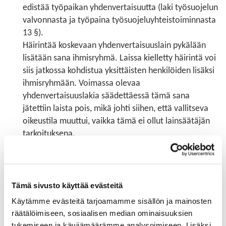
edistää työpaikan yhdenvertaisuutta (laki työsuojelun
valvonnasta ja työpaina työsuojeluyhteistoiminnasta
13 §).
Häirintää koskevaan yhdenvertaisuuslain pykälään
lisätään sana ihmisryhmä. Laissa kielletty häirintä voi
siis jatkossa kohdistua yksittäisten henkilöiden lisäksi
ihmisryhmään. Voimassa olevaa
yhdenvertaisuuslakia säädettäessä tämä sana
jätettiin laista pois, mikä johti siihen, että vallitseva
oikeustila muuttui, vaikka tämä ei ollut lainsäätäjän
tarkoituksena.
Kohtuullisia mukautuksia koskevaa pykälää
tarkennetaan viranomaisen velvoitteiden osalta.
Lisäksi vammaisen henkilön tarpeiden ensisijaisuutta
Tämä sivusto käyttää evästeitä
arvioinnissa korostetaan. Jatkossa viranomaisen,
Käytämme evästeitä tarjoamamme sisällön ja mainosten
koulutuksen järjestäjän, työnantajan sekä tavaroiden
räätälöimiseen, sosiaalisen median ominaisuuksien
tai palvelujen tarjoajan on tehtävä asianmukaiset ja
tukemiseen ja kävijämäärämme analysoimiseen. Lisäksi