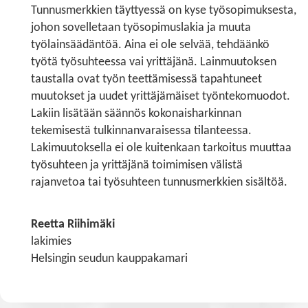
Tunnusmerkkien täyttyessä on kyse työsopimuksesta,
johon sovelletaan työsopimuslakia ja muuta
työlainsäädäntöä. Aina ei ole selvää, tehdäänkö
työtä työsuhteessa vai yrittäjänä. Lainmuutoksen
taustalla ovat työn teettämisessä tapahtuneet
muutokset ja uudet yrittäjämäiset työntekomuodot.
Lakiin lisätään säännös kokonaisharkinnan
tekemisestä tulkinnanvaraisessa tilanteessa.
Lakimuutoksella ei ole kuitenkaan tarkoitus muuttaa
työsuhteen ja yrittäjänä toimimisen välistä
rajanvetoa tai työsuhteen tunnusmerkkien sisältöä.
Reetta Riihimäki
lakimies
Helsingin seudun kauppakamari