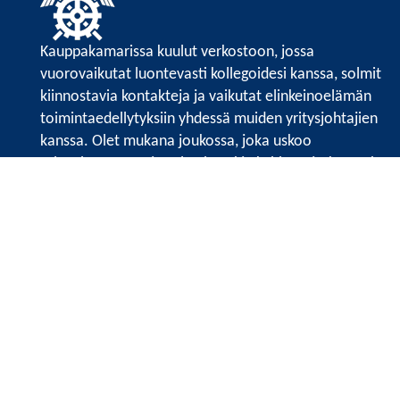
Kauppakamarissa kuulut verkostoon, jossa
vuorovaikutat luontevasti kollegoidesi kanssa, solmit
kiinnostavia kontakteja ja vaikutat elinkeinoelämän
toimintaedellytyksiin yhdessä muiden yritysjohtajien
kanssa. Olet mukana joukossa, joka uskoo
tulevaisuuteen, ajattelee isosti ja kehittää jatkuvasti
osaamistaan.
Satakunnan kauppakamari
Valtakatu 6, 28100 Pori
Avoinna ma - pe 8.30 - 15.30.
Tilaa uutiskirje
Liity verkostoon
Tietosuojaseloste