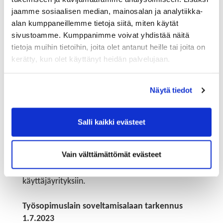
kulloisessakin tilanteessa tarvittavat kohtuulliset
jaamme sosiaalisen median, mainosalan ja analytiikka-
mukautukset, jotta vammainen henkilö voi
alan kumppaneillemme tietoja siitä, miten käytät
yhdenvertaisesti muiden kanssa käyttää
sivustoamme. Kumppanimme voivat yhdistää näitä
viranomaisen palveluita sekä saada koulutusta, työtä
tietoja muihin tietoihin, joita olet antanut heille tai joita on
ja yleisesti tarjolla olevia tavaroita ja palveluita
kerätty, kun olet käyttänyt heidän palvelujaan.
samoin kuin suoriutua työtehtävistä ja edetä
työuralla.
Näytä tiedot
Työsuojeluviranomaisen toimivaltaa koskevaa
lainkohtaa muutetaan niin, että valvonta voi
kohdistua nykyistä laajemmin myös muihin kuin
Salli kaikki evästeet
työnantajan asemassa oleviin toimijoihin. Tämä
mahdollistaa valvontatoimenpiteiden kohdistamisen
Vain välttämättömät evästeet
esimerkiksi työnhaussa käytettäviin suorahaku- ja
rekrytointiyrityksiin sekä vuokratyössä
käyttäjäyrityksiin.
Työsopimuslain soveltamisalaan tarkennus
1.7.2023