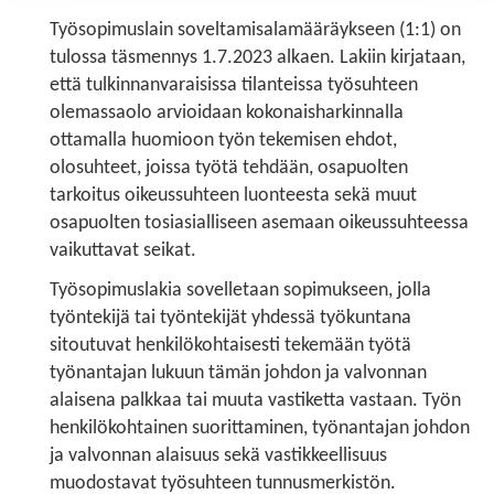
Työsopimuslain soveltamisalamääräykseen (1:1) on
tulossa täsmennys 1.7.2023 alkaen. Lakiin kirjataan,
että tulkinnanvaraisissa tilanteissa työsuhteen
olemassaolo arvioidaan kokonaisharkinnalla
ottamalla huomioon työn tekemisen ehdot,
olosuhteet, joissa työtä tehdään, osapuolten
tarkoitus oikeussuhteen luonteesta sekä muut
osapuolten tosiasialliseen asemaan oikeussuhteessa
vaikuttavat seikat.
Työsopimuslakia sovelletaan sopimukseen, jolla
työntekijä tai työntekijät yhdessä työkuntana
sitoutuvat henkilökohtaisesti tekemään työtä
työnantajan lukuun tämän johdon ja valvonnan
alaisena palkkaa tai muuta vastiketta vastaan. Työn
henkilökohtainen suorittaminen, työnantajan johdon
ja valvonnan alaisuus sekä vastikkeellisuus
muodostavat työsuhteen tunnusmerkistön.