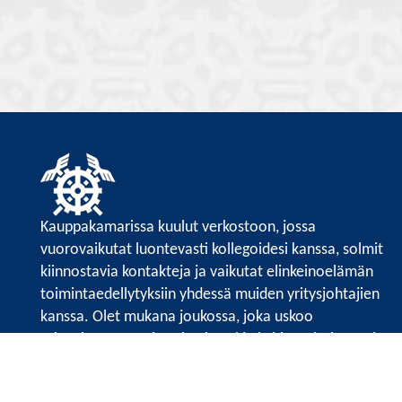
Kauppakamarissa kuulut verkostoon, jossa
vuorovaikutat luontevasti kollegoidesi kanssa, solmit
kiinnostavia kontakteja ja vaikutat elinkeinoelämän
toimintaedellytyksiin yhdessä muiden yritysjohtajien
kanssa. Olet mukana joukossa, joka uskoo
tulevaisuuteen, ajattelee isosti ja kehittää jatkuvasti
osaamistaan.
Satakunnan kauppakamari