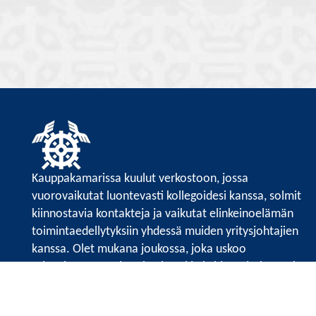
Kauppakamarissa kuulut verkostoon, jossa
vuorovaikutat luontevasti kollegoidesi kanssa, solmit
kiinnostavia kontakteja ja vaikutat elinkeinoelämän
toimintaedellytyksiin yhdessä muiden yritysjohtajien
kanssa. Olet mukana joukossa, joka uskoo
tulevaisuuteen, ajattelee isosti ja kehittää jatkuvasti
osaamistaan.
Satakunnan kauppakamari