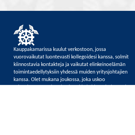
Kauppakamarissa kuulut verkostoon, jossa
vuorovaikutat luontevasti kollegoidesi kanssa, solmit
kiinnostavia kontakteja ja vaikutat elinkeinoelämän
toimintaedellytyksiin yhdessä muiden yritysjohtajien
kanssa. Olet mukana joukossa, joka uskoo
tulevaisuuteen, ajattelee isosti ja kehittää jatkuvasti
osaamistaan.
Satakunnan kauppakamari
Valtakatu 6, 28100 Pori
Avoinna ma - pe 8.30 - 15.30.