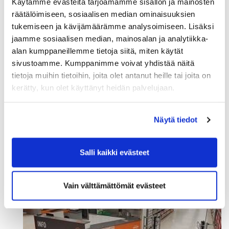
Käytämme evästeitä tarjoamamme sisällön ja mainosten
räätälöimiseen, sosiaalisen median ominaisuuksien
Kespro avasi tukun Poriin
tukemiseen ja kävijämäärämme analysoimiseen. Lisäksi
jaamme sosiaalisen median, mainosalan ja analytiikka-
alan kumppaneillemme tietoja siitä, miten käytät
Tukku rakentui entisen K-Supermarket Ruokacenterin
sivustoamme. Kumppanimme voivat yhdistää näitä
tiloihin Siltapuistokadulle ja käynnisti toimintansa
tietoja muihin tietoihin, joita olet antanut heille tai joita on
marraskuussa 2018.
kerätty, kun olet käyttänyt heidän palvelujaan.
Tukku on suuruudeltaan noin 2000 neliömetriä. ja
työllistää alkuvaiheessaan noin kaksikymmentä
Näytä tiedot
työntekijää.
Investoinnin arvo: Noin 1,5 miljoonaa euroa.
Salli kaikki evästeet
Vain välttämättömät evästeet