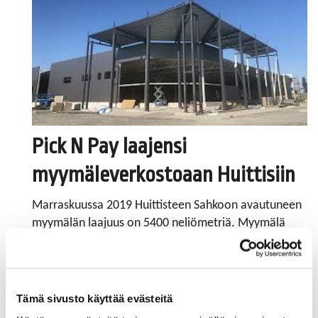
Pick N Pay laajensi
myymäleverkostoaan Huittisiin
Marraskuussa 2019 Huittisteen Sahkoon avautuneen
myymälän laajuus on 5400 neliömetriä. Myymälä
työllistää 18 henkilöä.
Tällä hetkellä raumalaisella perheyrityksellä on
myymälät Porissa ja Raumalla.
Tämä sivusto käyttää evästeitä