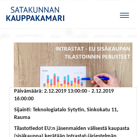
Naviga
Päivämäärä: 2.12.2019 13:00:00 - 2.12.2019
16:00:00
Sijainti: Teknologiatalo Sytytin, Sinkokatu 11,
Rauma
Tilastotiedot EU:n jäsenmaiden välisestä kaupasta
(sisäkauppa) kerätään Intrastat-järjestelmän