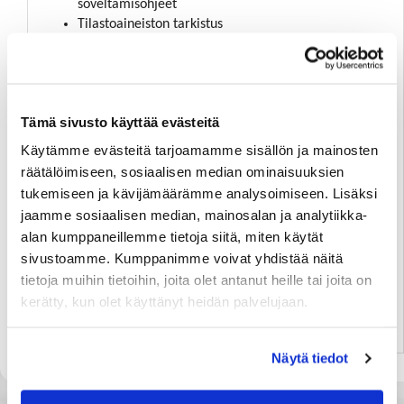
soveltamisohjeet
Tilastoaineiston tarkistus
Annettujen tietojen korjaaminen
Käytännön haasteita tilastoinnissa ja niihin
vastaaminen
Tilastointi eri EU-maissa
Tämä sivusto käyttää evästeitä
Ajankohtaista ja tulevaa tilastoilmoittamisesta
Käytämme evästeitä tarjoamamme sisällön ja mainosten
Osallistumismaksu:
räätälöimiseen, sosiaalisen median ominaisuuksien
Kauppakamarin jäsenille hinta on 275 € + alv 24 %,
tukemiseen ja kävijämäärämme analysoimiseen. Lisäksi
muille 385 € + alv 24 %. Hinta sisältää lounaan.
jaamme sosiaalisen median, mainosalan ja analytiikka-
Peruutusehdot:
alan kumppaneillemme tietoja siitä, miten käytät
Peruutukset korvauksetta viimeistään viikkoa ennen
sivustoamme. Kumppanimme voivat yhdistää näitä
koulutuksen alkamista. Muussa tapauksessa
tietoja muihin tietoihin, joita olet antanut heille tai joita on
kauppakamari perii 50 % kurssimaksusta.
kerätty, kun olet käyttänyt heidän palvelujaan.
Ilmoittaudu
Näytä tiedot