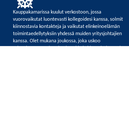
Kauppakamarissa kuulut verkostoon, jossa
vuorovaikutat luontevasti kollegoidesi kanssa, solmit
kiinnostavia kontakteja ja vaikutat elinkeinoelämän
toimintaedellytyksiin yhdessä muiden yritysjohtajien
kanssa. Olet mukana joukossa, joka uskoo
tulevaisuuteen, ajattelee isosti ja kehittää jatkuvasti
osaamistaan.
Satakunnan kauppakamari
Valtakatu 6, 28100 Pori
Avoinna ma - pe 8.30 - 15.30.
Tilaa uutiskirje
Liity verkostoon
Tietosuojaseloste