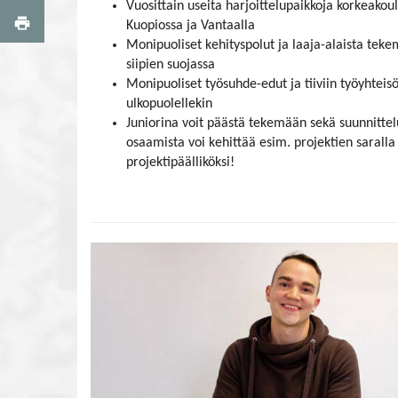
Vuosittain useita harjoittelupaikkoja korkeakou
Kuopiossa ja Vantaalla
Monipuoliset kehityspolut ja laaja-alaista teke
siipien suojassa
Monipuoliset työsuhde-edut ja tiiviin työyhteis
ulkopuolellekin
Juniorina voit päästä tekemään sekä suunnittel
osaamista voi kehittää esim. projektien saralla
projektipäälliköksi!