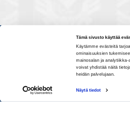
Tämä sivusto käyttää eväs
Kauppakamarissa kuulut verkos
Käytämme evästeitä tarjoa
luontevasti kollegoidesi kanssa
ominaisuuksien tukemisee
ja vaikutat elinkeinoelämän to
mainosalan ja analytiikka
muiden yritysjohtajien kanssa.
voivat yhdistää näitä tietoja
uskoo tulevaisuuteen, ajattelee 
osaamistaan.
heidän palvelujaan.
Näytä tiedot