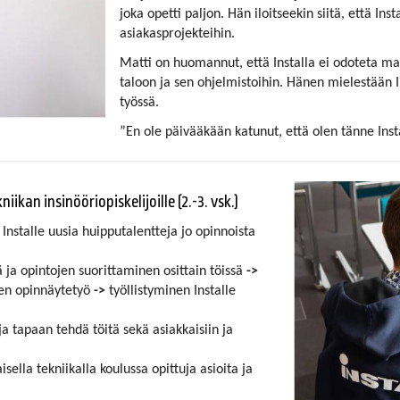
joka opetti paljon. Hän iloitseekin siitä, että In
asiakasprojekteihin.
Matti on huomannut, että Installa ei odoteta ma
taloon ja sen ohjelmistoihin. Hänen mielestään I
työssä.
”En ole päivääkään katunut, että olen tänne Instan
n insinööriopiskelijoille (2.-3. vsk.)
Installe uusia huipputalentteja jo opinnoista
 ja opintojen suorittaminen osittain töissä
->
en opinnäytetyö
->
työllistyminen Installe
ja tapaan tehdä töitä sekä asiakkaisiin ja
lla tekniikalla koulussa opittuja asioita ja