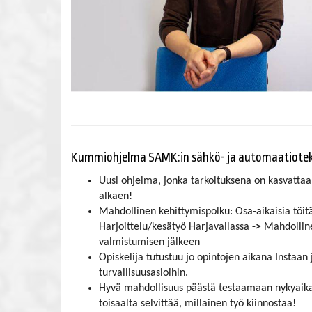
Kummiohjelma SAMK:in sähkö- ja automaatiotekniika
Uusi ohjelma, jonka tarkoituksena on kasvattaa 
alkaen!
Mahdollinen kehittymispolku: Osa-aikaisia töitä
Harjoittelu/kesätyö Harjavallassa
->
Mahdollin
valmistumisen jälkeen
Opiskelija tutustuu jo opintojen aikana Instaan 
turvallisuusasioihin.
Hyvä mahdollisuus päästä testaamaan nykyaikaise
toisaalta selvittää, millainen työ kiinnostaa!