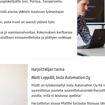
luopiskelijoille mm. Porissa, Tampereella,
mistä alansa ykkösiin kuuluvan työnantajan
ön, josta moni on saanut ystäviä työn
ua ja asennusvalvontaa.
Kokemuksen karttuessa
 aloittaen esisuunnittelusta ja päätyen vaikkapa
Harjoittelijan tarina
Matti Leppälä, Insta Automation Oy
Matti on työskennellyt Insta Automation Oy:llä 
suunnittelun puolella suunnitteluinsinööriharjoittel
asioita, mitä ei koulussa opeteta!
Harjoittelun alussa Matille tarjoutui tilaisuus l