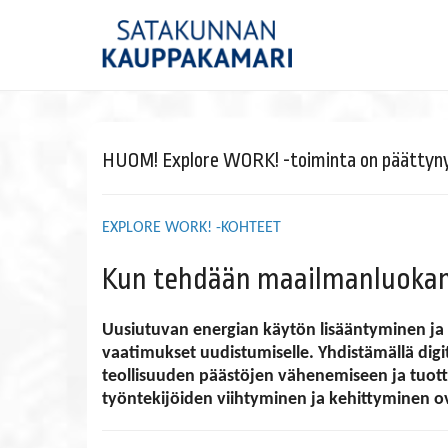
HUOM! Explore WORK! -toiminta on päättynyt. J
EXPLORE WORK! -KOHTEET
Kun tehdään maailmanluokan 
Uusiutuvan energian käytön lisääntyminen ja
vaatimukset uudistumiselle. Yhdistämällä dig
teollisuuden päästöjen vähenemiseen ja tuot
työntekijöiden viihtyminen ja kehittyminen o