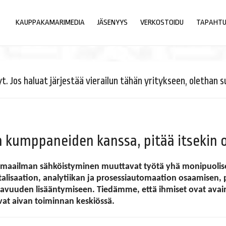
KAUPPAKAMARIMEDIA
JÄSENYYS
VERKOSTOIDU
TAPAHT
os haluat järjestää vierailun tähän yritykseen, olethan su
kumppaneiden kanssa, pitää itsekin o
 maailman sähköistyminen muuttavat työtä yhä monipuolise
italisaation, analytiikan ja prosessiautomaation osaamisen,
tavuuden lisääntymiseen.
Tiedämme, että ihmiset ovat avai
vat aivan toiminnan keskiössä.