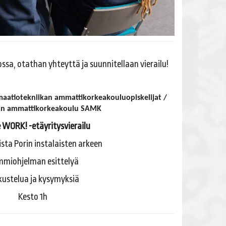
sa, otathan yhteyttä ja suunnitellaan vierailu!
aatiotekniikan ammattikorkeakouluopiskelijat /
an ammattikorkeakoulu SAMK
 WORK! -etäyritysvierailu
ta Porin instalaisten arkeen
miohjelman esittelyä
kustelua ja kysymyksiä
Kesto 1h