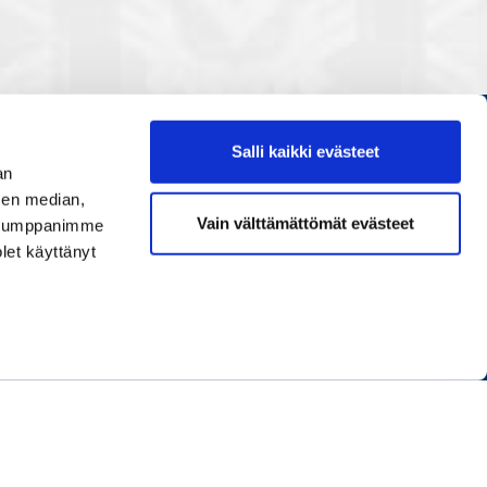
Salli kaikki evästeet
Etusivu
an
Painopisteet
sen median,
Vain välttämättömät evästeet
. Kumppanimme
Verkostoidu
olet käyttänyt
Tapahtumat
Palvelut
Ihmiset
Info