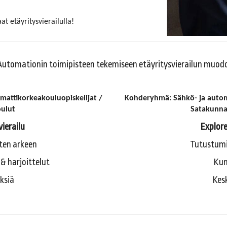
t etäyritysvierailulla!
Automationin toimipisteen tekemiseen etäyritysvierailun muodos
attikorkeakouluopiskelijat /
Kohderyhmä: Sähkö- ja autom
ulut
Satakunn
vierailu
Explore
sten arkeen
Tutustumis
 & harjoittelut
Kum
ksiä
Kes