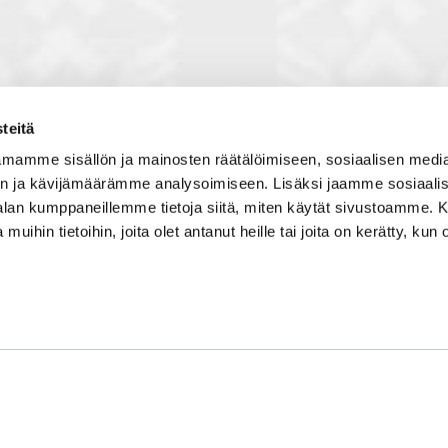
teitä
toon, jossa vuorovaikutat
Satakunnan kauppakamari
mamme sisällön ja mainosten räätälöimiseen, sosiaalisen medi
, solmit kiinnostavia kontakteja
Valtakatu 6, 28100 Pori
n ja kävijämäärämme analysoimiseen. Lisäksi jaamme sosiaali
imintaedellytyksiin yhdessä
Avoinna ma - pe 8.30 - 15.30.
-alan kumppaneillemme tietoja siitä, miten käytät sivustoamme
 Olet mukana joukossa, joka
 muihin tietoihin, joita olet antanut heille tai joita on kerätty, kun 
isosti ja kehittää jatkuvasti
Tilaa uutiskirje
Liity verkostoon
Tietosuojaseloste