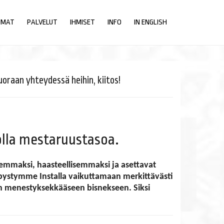
UMAT
PALVELUT
IHMISET
INFO
IN ENGLISH
oraan yhteydessä heihin, kiitos!
lla mestaruustasoa.
mmaksi, haasteellisemmaksi ja asettavat
 pystymme Installa vaikuttamaan merkittävästi
n menestyksekkääseen bisnekseen. Siksi