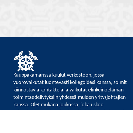
Kauppakamarissa kuulut verkostoon, jossa
vuorovaikutat luontevasti kollegoidesi kanssa, solmit
kiinnostavia kontakteja ja vaikutat elinkeinoelämän
toimintaedellytyksiin yhdessä muiden yritysjohtajien
kanssa. Olet mukana joukossa, joka uskoo
tulevaisuuteen, ajattelee isosti ja kehittää jatkuvasti
osaamistaan.
Satakunnan kauppakamari