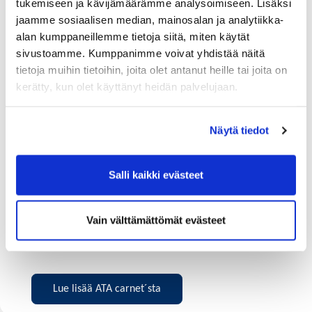
tukemiseen ja kävijämäärämme analysoimiseen. Lisäksi
jaamme sosiaalisen median, mainosalan ja analytiikka-
alan kumppaneillemme tietoja siitä, miten käytät
Itse matka Sveitsiin oli menestys. Pitkä matka
sivustoamme. Kumppanimme voivat yhdistää näitä
eläinten kanssa vaati paljon etukäteisvalmisteluja, ja
tietoja muihin tietoihin, joita olet antanut heille tai joita on
esimerkiksi sopivan karanteenin löytyminen
kerätty, kun olet käyttänyt heidän palvelujaan.
taukopaikaksi ei ollut itsestään selvää. Eläimet olivat
kuitenkin koko matkan ajan tyytyväisiä. Tutut ihmiset
Näytä tiedot
ympärillä auttoivat pitämään hiehot rauhallisina.
– Karjanäyttely Sveitsissä oli hieno kokemus. Nuorin
Salli kaikki evästeet
hiehoistamme sijoittui omassa sarjassaan hienosti
kolmanneksi – sijoitus on todella hyvä, kun otetaan
Vain välttämättömät evästeet
huomioon kisan kova taso, Vanhatalo kertoo
ylpeänä.
Lue lisää ATA carnet´sta