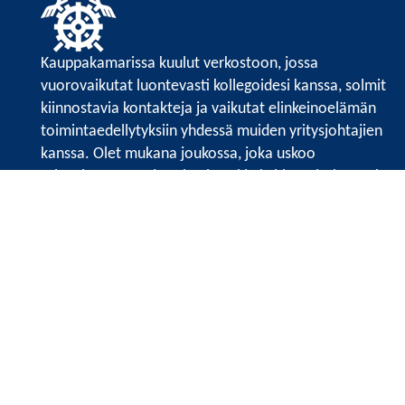
Kauppakamarissa kuulut verkostoon, jossa
vuorovaikutat luontevasti kollegoidesi kanssa, solmit
kiinnostavia kontakteja ja vaikutat elinkeinoelämän
toimintaedellytyksiin yhdessä muiden yritysjohtajien
kanssa. Olet mukana joukossa, joka uskoo
tulevaisuuteen, ajattelee isosti ja kehittää jatkuvasti
osaamistaan.
Satakunnan kauppakamari
Valtakatu 6, 28100 Pori
Avoinna ma - pe 8.30 - 15.30.
Tilaa uutiskirje
Liity verkostoon