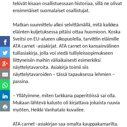
tekivät kisaan osallistuessaan historiaa, sillä ne olivat
ensimmäiset suomalaiset osallistujat.
Matkan suunnittelu alkoi selvittämällä, mitä kaikkea
eläinten kuljetuksessa pitäisi ottaa huomioon. Koska
Sveitsi on EU-alueen ulkopuolella, tarvittiin eläimille
ATA carnet -asiakirjat. ATA carnet on kansainvälinen
tulliasiakirja, jolla voi viedä tulliyleissopimukseen
liittyneisiin maihin väliaikaisesti esimerkiksi
näyttelytavaroita. Asiakirja toimii siis
näyttelytavaroiden – tässä tapauksessa lehmien –
passina.
– Yllätyimme, miten tarkkana paperitöissä sai olla.
Mukaan lähtevä kalusto oli kirjattava jokaista ruuvia
myöten, Heikki Vanhatalo kuvailee.
ATA carnet -asiakirjan saa omalta kauppakamarilta.