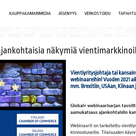
KAUPPAKAMARIMEDIA
JÄSENYYS
VERKOSTOIDU
TAPAHT
ajankohtaisia näkymiä vientimarkkinoi
Vientiyritysjohtaja tai kansai
webinaareihin! Vuoden 2021 ai
mm. Brexitiin, USAan, Kiinaan j
Global+ webinaarisarjan tavoit
aamukatsaus ajankohtaisiin kan
Webinaarit on tarkoitettu vientiyr
kiinnostuneille. Tilaisuuden käyn