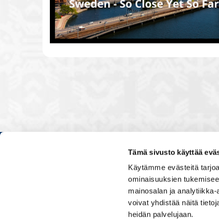
Tämä sivusto käyttää eväs
Kauppakamarissa kuulut verkos
Käytämme evästeitä tarjoa
luontevasti kollegoidesi kanssa
ominaisuuksien tukemisee
ja vaikutat elinkeinoelämän to
mainosalan ja analytiikka
muiden yritysjohtajien kanssa.
voivat yhdistää näitä tietoja
uskoo tulevaisuuteen, ajattelee 
osaamistaan.
heidän palvelujaan.