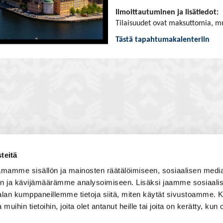
Ilmoittautuminen ja lisätiedot:
Tilaisuudet ovat maksuttomia, mu
Tästä tapahtumakalenteriin
teitä
toon, jossa vuorovaikutat
Satakunnan kauppakamari
mamme sisällön ja mainosten räätälöimiseen, sosiaalisen medi
, solmit kiinnostavia kontakteja
Valtakatu 6, 28100 Pori
n ja kävijämäärämme analysoimiseen. Lisäksi jaamme sosiaali
imintaedellytyksiin yhdessä
Avoinna ma - pe 8.30 - 15.30.
-alan kumppaneillemme tietoja siitä, miten käytät sivustoamme
 Olet mukana joukossa, joka
 muihin tietoihin, joita olet antanut heille tai joita on kerätty, kun 
isosti ja kehittää jatkuvasti
Tilaa uutiskirje