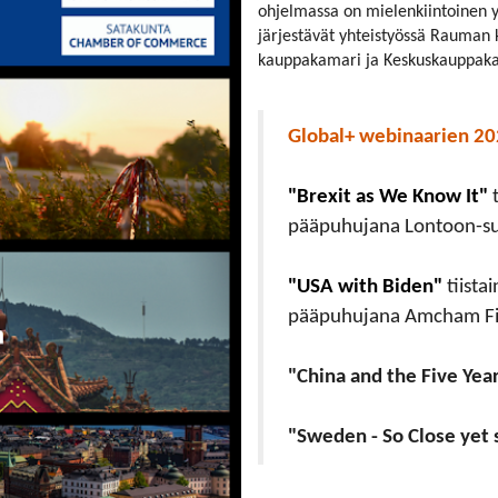
ohjelmassa on mielenkiintoinen y
järjestävät yhteistyössä Rauman
kauppakamari ja Keskuskauppak
Global+ webinaarien 20
"Brexit as We Know It"
t
pääpuhujana Lontoon-su
"USA with Biden"
tiista
pääpuhujana Amcham Fin
"China and the Five Yea
"Sweden - So Close yet 