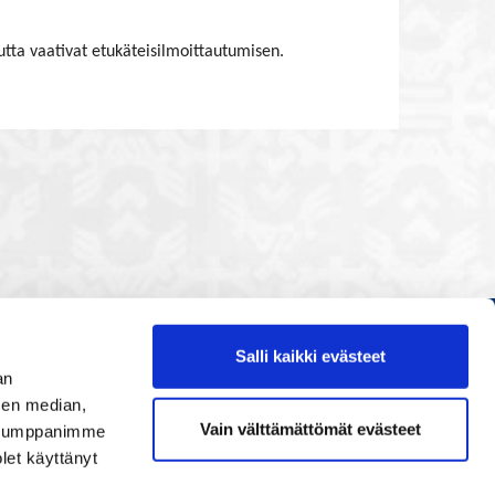
tta vaativat etukäteisilmoittautumisen.
Salli kaikki evästeet
Etusivu
an
Painopisteet
sen median,
Vain välttämättömät evästeet
. Kumppanimme
Verkostoidu
olet käyttänyt
Tapahtumat