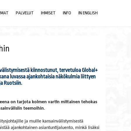
UMAT
PALVELUT
IHMISET
INFO
IN ENGLISH
hin
nvälistymisestä kiinnostunut, tervetuloa Global+
kana luvassa ajankohtaisia näkökulmia liittyen
a Ruotsiin.
teena on tarjota kolmen vartin mittainen tehokas
sainvälisiin teemoihin
.
itysjohtajille ja muille kansainvälistymisestä
nistää ajankohtainen asiantuntijaluento, minkä lisäksi