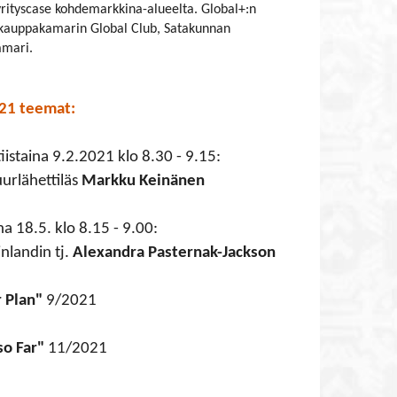
rityscase kohdemarkkina-alueelta. Global+:n
 kauppakamarin Global Club, Satakunnan
amari.
21 teemat:
iistaina 9.2.2021 klo 8.30 - 9.15:
urlähettiläs
Markku Keinänen
ina 18.5. klo 8.15 - 9.00:
landin tj.
Alexandra Pasternak-Jackson
r Plan"
9/2021
so Far"
11/2021