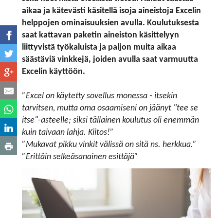
aikaa ja kätevästi käsitellä isoja aineistoja Excelin
helppojen ominaisuuksien avulla. Koulutuksesta
saat kattavan paketin aineiston käsittelyyn
liittyvistä työkaluista ja paljon muita aikaa
säästäviä vinkkejä, joiden avulla saat varmuutta
Excelin käyttöön.
”Excel on käytetty sovellus monessa - itsekin
tarvitsen, mutta oma osaamiseni on jäänyt "tee se
itse"-asteelle; siksi tällainen koulutus oli enemmän
kuin taivaan lahja. Kiitos!”
”Mukavat pikku vinkit välissä on sitä ns. herkkua.”
”Erittäin selkeäsanainen esittäjä”