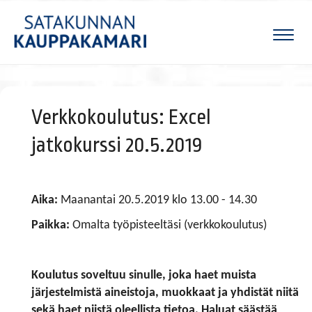
Naviga
Verkkokoulutus: Excel
jatkokurssi 20.5.2019
Aika:
Maanantai 20.5.2019 klo 13.00 - 14.30
Paikka:
Omalta työpisteeltäsi (verkkokoulutus)
Koulutus soveltuu sinulle, joka haet muista
järjestelmistä aineistoja, muokkaat ja yhdistät niitä
sekä haet niistä oleellista tietoa. Haluat säästää