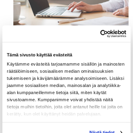
Verkkokoulutuksessa saat vastauksen seuraaviin
Tämä sivusto käyttää evästeitä
kysymyksiin:
Käytämme evästeitä tarjoamamme sisällön ja mainosten
Minkälaista aineistoa voidaan Excelillä käsitellä?
räätälöimiseen, sosiaalisen median ominaisuuksien
Kuinka tuon aineistoa Exceliin?
tukemiseen ja kävijämäärämme analysoimiseen. Lisäksi
Kuinka muokkaan ja siivoan aineistoa?
jaamme sosiaalisen median, mainosalan ja analytiikka-
Mitä hyötyä on taulukko-toiminnosta?
alan kumppaneillemme tietoja siitä, miten käytät
Kuinka yhdistän, lajittelen ja suodatan taulukkoja?
sivustoamme. Kumppanimme voivat yhdistää näitä
Katsaus Excelin Pivot-raportointiin
tietoja muihin tietoihin, joita olet antanut heille tai joita on
Osallistumismaksu:
kerätty, kun olet käyttänyt heidän palvelujaan.
Kauppakamarin jäsenille hinta on 120 € + alv 24 %,
muille 230 € + alv 24 %
Näytä tiedot