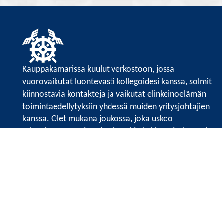
Kauppakamarissa kuulut verkostoon, jossa
vuorovaikutat luontevasti kollegoidesi kanssa, solmit
kiinnostavia kontakteja ja vaikutat elinkeinoelämän
toimintaedellytyksiin yhdessä muiden yritysjohtajien
kanssa. Olet mukana joukossa, joka uskoo
tulevaisuuteen, ajattelee isosti ja kehittää jatkuvasti
osaamistaan.
Satakunnan kauppakamari
Valtakatu 6, 28100 Pori
Avoinna ma - pe 8.30 - 15.30.
Tilaa uutiskirje