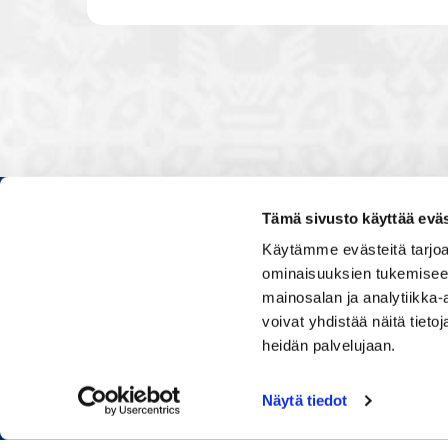
Tämä sivusto käyttää eväs
Kauppakamarissa kuulut verkos
Käytämme evästeitä tarjoa
luontevasti kollegoidesi kanssa
ominaisuuksien tukemisee
ja vaikutat elinkeinoelämän to
mainosalan ja analytiikka
muiden yritysjohtajien kanssa.
voivat yhdistää näitä tietoja
uskoo tulevaisuuteen, ajattelee 
osaamistaan.
heidän palvelujaan.
Näytä tiedot