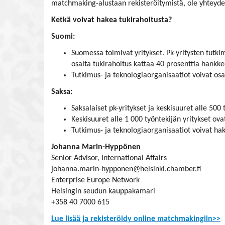
matchmaking-alustaan rekisteröitymistä, ole yhteyd
Ketkä voivat hakea tukirahoitusta?
Suomi:
Suomessa toimivat yritykset. Pk-yritysten tutki
osalta tukirahoitus kattaa 40 prosenttia hankke
Tutkimus- ja teknologiaorganisaatiot voivat osal
Saksa:
Saksalaiset pk-yritykset ja keskisuuret alle 500 
Keskisuuret alle 1 000 työntekijän yritykset ova
Tutkimus- ja teknologiaorganisaatiot voivat ha
Johanna Marin-Hyppönen
Senior Advisor, International Affairs
johanna.marin-hypponen@helsinki.chamber.fi
Enterprise Europe Network
Helsingin seudun kauppakamari
+358 40 7000 615
Lue lisää ja rekisteröidy online matchmakingiin>>