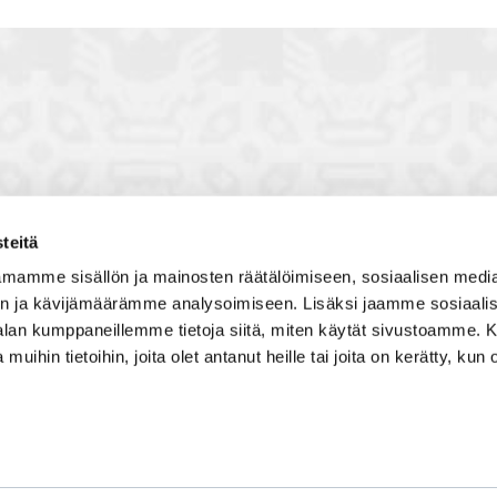
teitä
toon, jossa vuorovaikutat
Satakunnan kauppakamari
mamme sisällön ja mainosten räätälöimiseen, sosiaalisen medi
, solmit kiinnostavia kontakteja
Valtakatu 6, 28100 Pori
n ja kävijämäärämme analysoimiseen. Lisäksi jaamme sosiaali
imintaedellytyksiin yhdessä
Avoinna ma - pe 8.30 - 15.30.
-alan kumppaneillemme tietoja siitä, miten käytät sivustoamme
 Olet mukana joukossa, joka
 muihin tietoihin, joita olet antanut heille tai joita on kerätty, kun 
isosti ja kehittää jatkuvasti
Tilaa uutiskirje
Liity verkostoon
Tietosuojaseloste