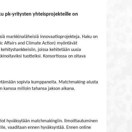
 pk-yritysten yhteisprojekteille on
isiä markkinaläheisiä innovaatioprojekteja. Haku on
ic Affairs and Climate Action) myöntävät
 kehityshankkeisiin, joissa kehitetään uusia
kinoitaviksi tuotteiksi. Konsortiossa on oltava
 löytämään sopivia kumppaneita. Matchmaking-alusta
n kanssa milloin tahansa jakson aikana.
tiot hyväksytään matchmakingiin. Ilmoittautuminen
eille, vaaditaan ennen hyväksyntää. Ennen online