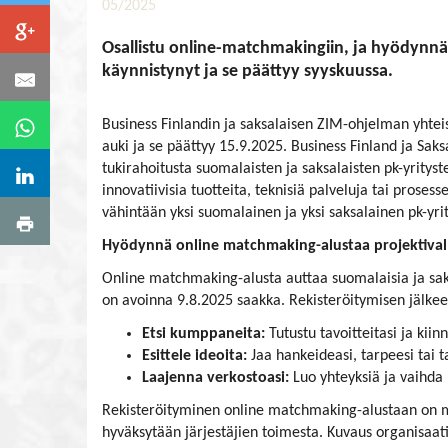
05/2025
Osallistu online-matchmakingiin, ja hyödynnä 
käynnistynyt ja se päättyy syyskuussa.
Business Finlandin ja saksalaisen ZIM-ohjelman yhtei
auki ja se päättyy 15.9.2025. Business Finland ja Sa
tukirahoitusta suomalaisten ja saksalaisten pk-yrityst
innovatiivisia tuotteita, teknisiä palveluja tai proses
vähintään yksi suomalainen ja yksi saksalainen pk-yrit
Hyödynnä online matchmaking-alustaa projektival
Online matchmaking-alusta auttaa suomalaisia ja sa
on avoinna 9.8.2025 saakka. Rekisteröitymisen jälkee
Etsi kumppaneita:
Tutustu tavoitteitasi ja kiin
Esittele ideoita:
Jaa hankeideasi, tarpeesi tai 
Laajenna verkostoasi:
Luo yhteyksiä ja vaihda 
Rekisteröityminen online matchmaking-alustaan on ma
hyväksytään järjestäjien toimesta. Kuvaus organisaati