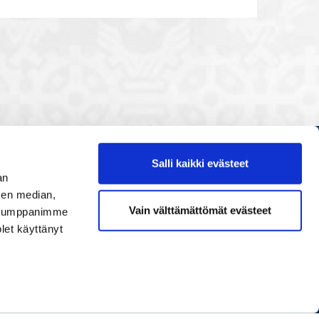
Salli kaikki evästeet
Etusivu
an
Painopisteet
sen median,
Vain välttämättömät evästeet
. Kumppanimme
Verkostoidu
olet käyttänyt
Tapahtumat
Palvelut
Ihmiset