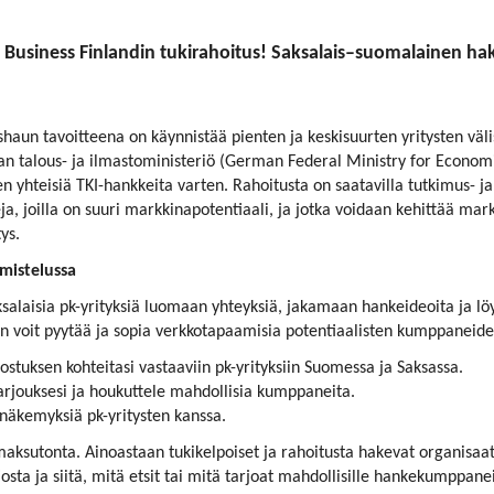
Business Finlandin tukirahoitus! Saksalais–suomalainen haku
shaun tavoitteena on käynnistää pienten ja keskisuurten yritysten väl
ksan talous- ja ilmastoministeriö (German Federal Ministry for Econom
en yhteisiä TKI-hankkeita varten. Rahoitusta on saatavilla tutkimus- ja
seja, joilla on suuri markkinapotentiaali, ja jotka voidaan kehittää mark
ys.
mistelussa
ksalaisia pk-yrityksiä luomaan yhteyksiä, jakamaan hankeideoita ja
n voit pyytää ja sopia verkkotapaamisia potentiaalisten kumppaneide
nostuksen kohteitasi vastaaviin pk-yrityksiin Suomessa ja Saksassa.
tarjouksesi ja houkuttele mahdollisia kumppaneita.
näkemyksiä pk-yritysten kanssa.
ksutonta. Ainoastaan tukikelpoiset ja rahoitusta hakevat organisaa
osta ja siitä, mitä etsit tai mitä tarjoat mahdollisille hankekumppan