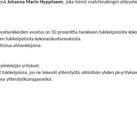
essä
Johanna Marin-Hyppöseen
, joka toimii matchmakingin yhteysh
mushankkeiden avustus on 50 prosenttia hankkeen tukikelpoisista koko
en tukikelpoisista kokonaiskustannuksista.
listua alihankkijoina
työntekijän yritykset.
t tukikelpoisia, jos ne tekevät yhteistyötä vähintään yhden pk-yritykse
kea yhteistyökumppaneiksi.